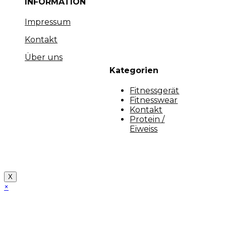
INFORMATION
Impressum
Kontakt
Über uns
Kategorien
Fitnessgerät
Fitnesswear
Kontakt
Protein /
Eiweiss
Copyright [myfit-store] - Made by Kunga
X
×
Close
this
module