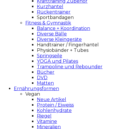
Krafttraining Zubehör
Kurzhantel
Rückentrainer
Sportbandagen
Fitness & Gymnastik
Balance + Koordination
Diverse Bälle
Diverse Kleingeräte
Handtrainer / Fingerhantel
Physiobänder + Tubes
Springseile
YOGA und Pilates
Trampoline und Rebounder
Bücher
DVD
Matten
Ernährungsformen
Vegan
Neue Artikel
Protein / Eiweiss
Kohlenhydrate
Riegel
Vitamine
Mineralien