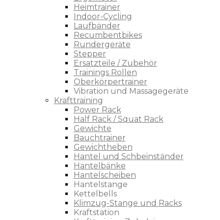
Heimtrainer
Indoor-Cycling
Laufbänder
Recumbentbikes
Rundergeräte
Stepper
Ersatzteile / Zubehör
Trainings Rollen
Oberkörpertrainer
Vibration und Massagegeräte
Krafttraining
Power Rack
Half Rack / Squat Rack
Gewichte
Bauchtrainer
Gewichtheben
Hantel und Schbeinständer
Hantelbänke
Hantelscheiben
Hantelstange
Kettelbells
Klimzug-Stange und Racks
Kraftstation