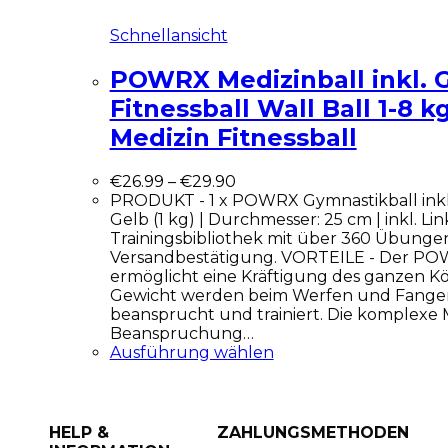
Schnellansicht
POWRX Medizinball inkl. G
Fitnessball Wall Ball 1-8 k
Medizin Fitnessball
€
26.99
–
€
29.90
PRODUKT - 1 x POWRX Gymnastikball inkl. 
Gelb (1 kg) | Durchmesser: 25 cm | inkl. Lin
Trainingsbibliothek mit über 360 Übungen 
Versandbestätigung. VORTEILE - Der POW
ermöglicht eine Kräftigung des ganzen Kö
Gewicht werden beim Werfen und Fange
beansprucht und trainiert. Die komplexe
Beanspruchung…
Ausführung wählen
HELP &
ZAHLUNGSMETHODEN