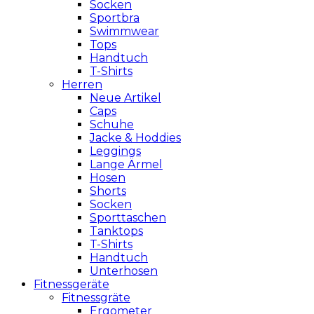
Socken
Sportbra
Swimmwear
Tops
Handtuch
T-Shirts
Herren
Neue Artikel
Caps
Schuhe
Jacke & Hoddies
Leggings
Lange Ärmel
Hosen
Shorts
Socken
Sporttaschen
Tanktops
T-Shirts
Handtuch
Unterhosen
Fitnessgeräte
Fitnessgräte
Ergometer