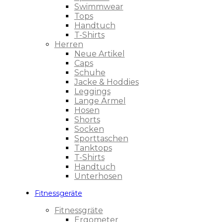
Swimmwear
Tops
Handtuch
T-Shirts
Herren
Neue Artikel
Caps
Schuhe
Jacke & Hoddies
Leggings
Lange Ärmel
Hosen
Shorts
Socken
Sporttaschen
Tanktops
T-Shirts
Handtuch
Unterhosen
Fitnessgeräte
Fitnessgräte
Ergometer