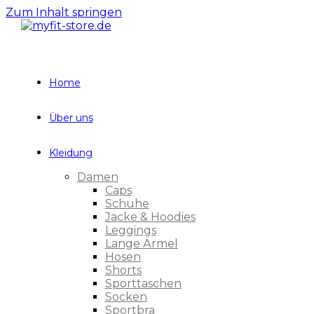
Zum Inhalt springen
Home
Über uns
Kleidung
Damen
Caps
Schuhe
Jacke & Hoodies
Leggings
Lange Ärmel
Hosen
Shorts
Sporttaschen
Socken
Sportbra