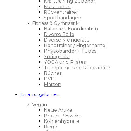
Krafttraining Zubehör
Kurzhantel
Rückentrainer
Sportbandagen
Fitness & Gymnastik
Balance + Koordination
Diverse Bälle
Diverse Kleingeräte
Handtrainer / Fingerhantel
Physiobänder + Tubes
Springseile
YOGA und Pilates
Trampoline und Rebounder
Bücher
DVD
Matten
Ernährungsformen
Vegan
Neue Artikel
Protein / Eiweiss
Kohlenhydrate
Riegel