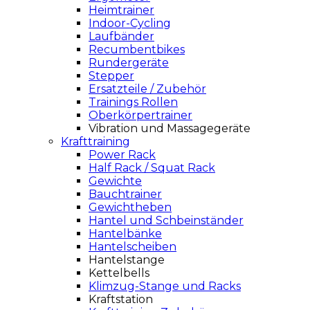
Heimtrainer
Indoor-Cycling
Laufbänder
Recumbentbikes
Rundergeräte
Stepper
Ersatzteile / Zubehör
Trainings Rollen
Oberkörpertrainer
Vibration und Massagegeräte
Krafttraining
Power Rack
Half Rack / Squat Rack
Gewichte
Bauchtrainer
Gewichtheben
Hantel und Schbeinständer
Hantelbänke
Hantelscheiben
Hantelstange
Kettelbells
Klimzug-Stange und Racks
Kraftstation