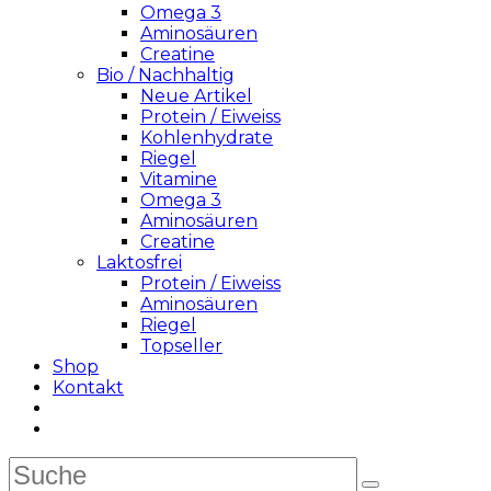
Omega 3
Aminosäuren
Creatine
Bio / Nachhaltig
Neue Artikel
Protein / Eiweiss
Kohlenhydrate
Riegel
Vitamine
Omega 3
Aminosäuren
Creatine
Laktosfrei
Protein / Eiweiss
Aminosäuren
Riegel
Topseller
Shop
Kontakt