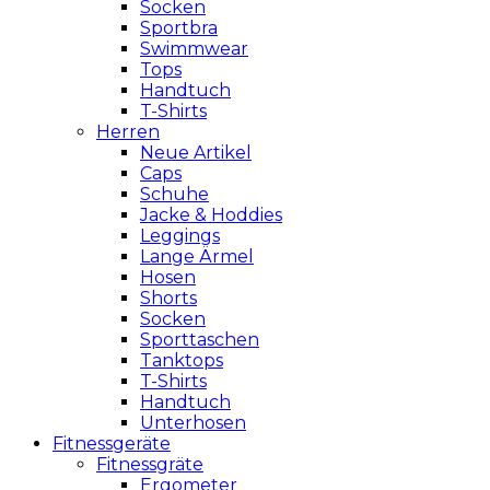
Socken
Sportbra
Swimmwear
Tops
Handtuch
T-Shirts
Herren
Neue Artikel
Caps
Schuhe
Jacke & Hoddies
Leggings
Lange Ärmel
Hosen
Shorts
Socken
Sporttaschen
Tanktops
T-Shirts
Handtuch
Unterhosen
Fitnessgeräte
Fitnessgräte
Ergometer