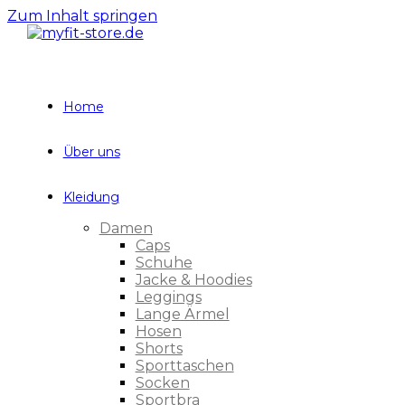
Zum Inhalt springen
Home
Über uns
Kleidung
Damen
Caps
Schuhe
Jacke & Hoodies
Leggings
Lange Ärmel
Hosen
Shorts
Sporttaschen
Socken
Sportbra