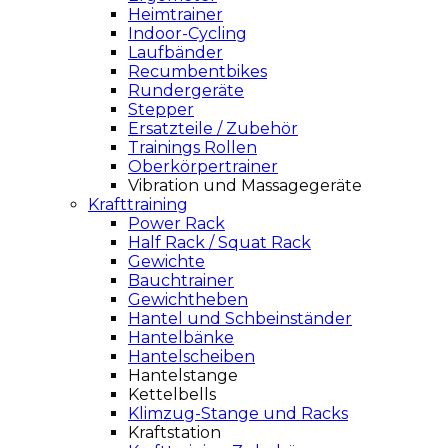
Heimtrainer
Indoor-Cycling
Laufbänder
Recumbentbikes
Rundergeräte
Stepper
Ersatzteile / Zubehör
Trainings Rollen
Oberkörpertrainer
Vibration und Massagegeräte
Krafttraining
Power Rack
Half Rack / Squat Rack
Gewichte
Bauchtrainer
Gewichtheben
Hantel und Schbeinständer
Hantelbänke
Hantelscheiben
Hantelstange
Kettelbells
Klimzug-Stange und Racks
Kraftstation