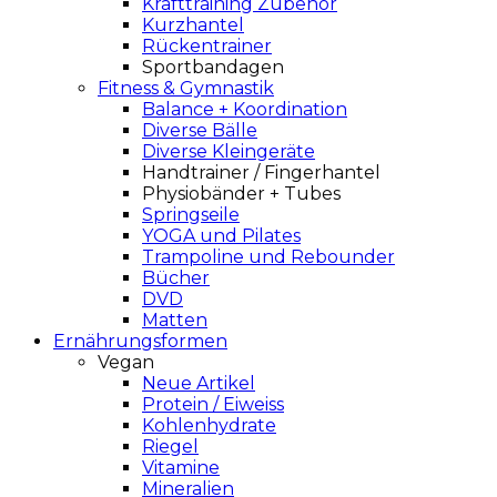
Krafttraining Zubehör
Kurzhantel
Rückentrainer
Sportbandagen
Fitness & Gymnastik
Balance + Koordination
Diverse Bälle
Diverse Kleingeräte
Handtrainer / Fingerhantel
Physiobänder + Tubes
Springseile
YOGA und Pilates
Trampoline und Rebounder
Bücher
DVD
Matten
Ernährungsformen
Vegan
Neue Artikel
Protein / Eiweiss
Kohlenhydrate
Riegel
Vitamine
Mineralien