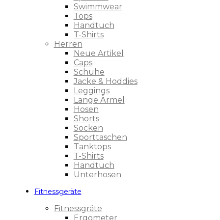
Swimmwear
Tops
Handtuch
T-Shirts
Herren
Neue Artikel
Caps
Schuhe
Jacke & Hoddies
Leggings
Lange Ärmel
Hosen
Shorts
Socken
Sporttaschen
Tanktops
T-Shirts
Handtuch
Unterhosen
Fitnessgeräte
Fitnessgräte
Ergometer