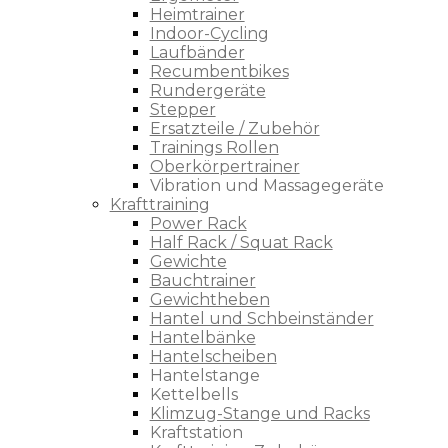
Heimtrainer
Indoor-Cycling
Laufbänder
Recumbentbikes
Rundergeräte
Stepper
Ersatzteile / Zubehör
Trainings Rollen
Oberkörpertrainer
Vibration und Massagegeräte
Krafttraining
Power Rack
Half Rack / Squat Rack
Gewichte
Bauchtrainer
Gewichtheben
Hantel und Schbeinständer
Hantelbänke
Hantelscheiben
Hantelstange
Kettelbells
Klimzug-Stange und Racks
Kraftstation