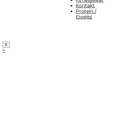
Fitnesswear
Kontakt
Protein /
Eiweiss
Copyright [myfit-store] - Made by Kunga
X
×
Close
this
module
Demo Website!