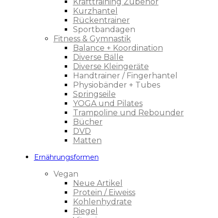
Krafttraining Zubehör
Kurzhantel
Rückentrainer
Sportbandagen
Fitness & Gymnastik
Balance + Koordination
Diverse Bälle
Diverse Kleingeräte
Handtrainer / Fingerhantel
Physiobänder + Tubes
Springseile
YOGA und Pilates
Trampoline und Rebounder
Bücher
DVD
Matten
Ernährungsformen
Vegan
Neue Artikel
Protein / Eiweiss
Kohlenhydrate
Riegel