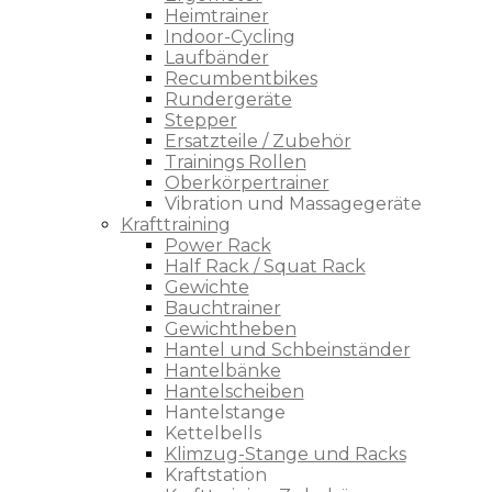
Heimtrainer
Indoor-Cycling
Laufbänder
Recumbentbikes
Rundergeräte
Stepper
Ersatzteile / Zubehör
Trainings Rollen
Oberkörpertrainer
Vibration und Massagegeräte
Krafttraining
Power Rack
Half Rack / Squat Rack
Gewichte
Bauchtrainer
Gewichtheben
Hantel und Schbeinständer
Hantelbänke
Hantelscheiben
Hantelstange
Kettelbells
Klimzug-Stange und Racks
Kraftstation