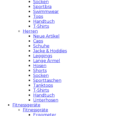
Socken
Sportbra
Swimmwear
Tops
Handtuch
T-Shirts
Herren
Neue Artikel
Caps
Schuhe
Jacke & Hoddies
Leggings
Lange Ärmel
Hosen
Shorts
Socken
Sporttaschen
Tanktops
T-Shirts
Handtuch
Unterhosen
Fitnessgeräte
Fitnessgräte
Ergometer