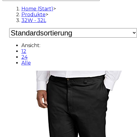
Home (Start)
>
Produkte
>
32W - 32L
Ansicht:
12
24
Alle