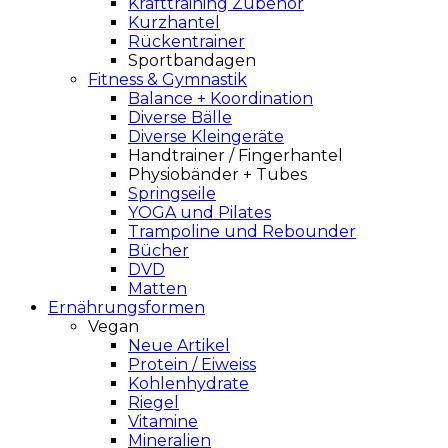
Krafttraining Zubehör
Kurzhantel
Rückentrainer
Sportbandagen
Fitness & Gymnastik
Balance + Koordination
Diverse Bälle
Diverse Kleingeräte
Handtrainer / Fingerhantel
Physiobänder + Tubes
Springseile
YOGA und Pilates
Trampoline und Rebounder
Bücher
DVD
Matten
Ernährungsformen
Vegan
Neue Artikel
Protein / Eiweiss
Kohlenhydrate
Riegel
Vitamine
Mineralien