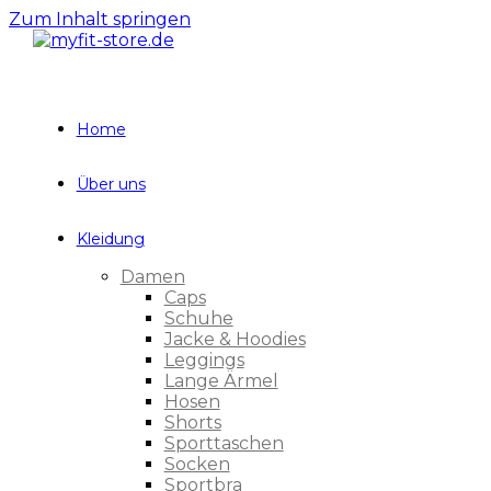
Zum Inhalt springen
Home
Über uns
Kleidung
Damen
Caps
Schuhe
Jacke & Hoodies
Leggings
Lange Ärmel
Hosen
Shorts
Sporttaschen
Socken
Sportbra