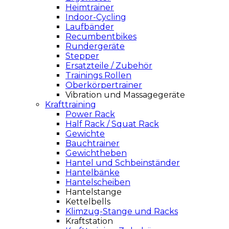
Heimtrainer
Indoor-Cycling
Laufbänder
Recumbentbikes
Rundergeräte
Stepper
Ersatzteile / Zubehör
Trainings Rollen
Oberkörpertrainer
Vibration und Massagegeräte
Krafttraining
Power Rack
Half Rack / Squat Rack
Gewichte
Bauchtrainer
Gewichtheben
Hantel und Schbeinständer
Hantelbänke
Hantelscheiben
Hantelstange
Kettelbells
Klimzug-Stange und Racks
Kraftstation