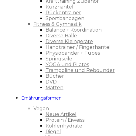
Krafttraining Zubehör
Kurzhantel
Rückentrainer
Sportbandagen
Fitness & Gymnastik
Balance + Koordination
Diverse Bälle
Diverse Kleingeräte
Handtrainer / Fingerhantel
Physiobänder + Tubes
Springseile
YOGA und Pilates
Trampoline und Rebounder
Bücher
DVD
Matten
Ernährungsformen
Vegan
Neue Artikel
Protein / Eiweiss
Kohlenhydrate
Riegel