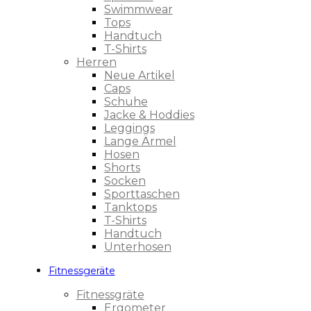
Swimmwear
Tops
Handtuch
T-Shirts
Herren
Neue Artikel
Caps
Schuhe
Jacke & Hoddies
Leggings
Lange Ärmel
Hosen
Shorts
Socken
Sporttaschen
Tanktops
T-Shirts
Handtuch
Unterhosen
Fitnessgeräte
Fitnessgräte
Ergometer