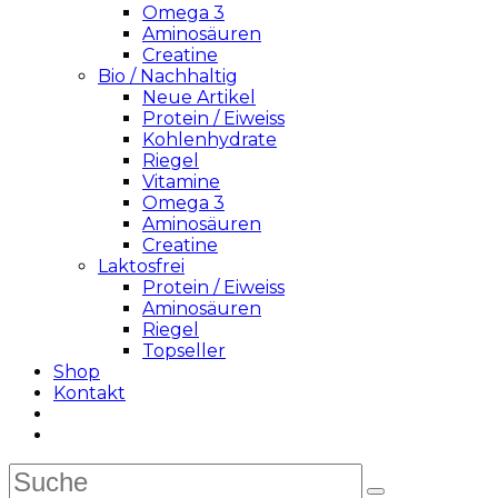
Omega 3
Aminosäuren
Creatine
Bio / Nachhaltig
Neue Artikel
Protein / Eiweiss
Kohlenhydrate
Riegel
Vitamine
Omega 3
Aminosäuren
Creatine
Laktosfrei
Protein / Eiweiss
Aminosäuren
Riegel
Topseller
Shop
Kontakt