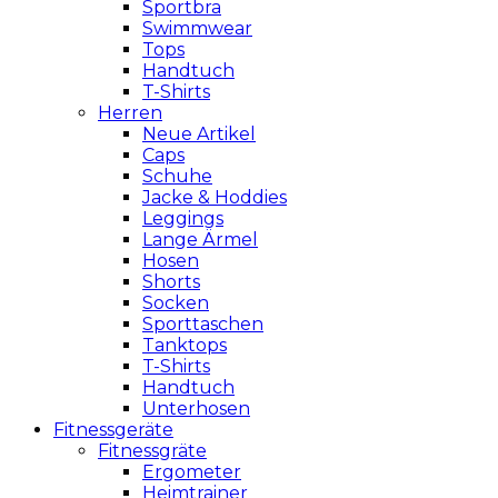
Sportbra
Swimmwear
Tops
Handtuch
T-Shirts
Herren
Neue Artikel
Caps
Schuhe
Jacke & Hoddies
Leggings
Lange Ärmel
Hosen
Shorts
Socken
Sporttaschen
Tanktops
T-Shirts
Handtuch
Unterhosen
Fitnessgeräte
Fitnessgräte
Ergometer
Heimtrainer