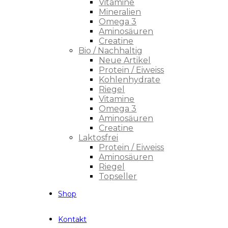
Vitamine
Mineralien
Omega 3
Aminosäuren
Creatine
Bio / Nachhaltig
Neue Artikel
Protein / Eiweiss
Kohlenhydrate
Riegel
Vitamine
Omega 3
Aminosäuren
Creatine
Laktosfrei
Protein / Eiweiss
Aminosäuren
Riegel
Topseller
Shop
Kontakt