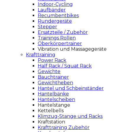
Indoor-Cycling
Laufbänder
Recumbentbikes
Rundergeräte
Stepper
Ersatzteile / Zubehör
Trainings Rollen
Oberkörpertrainer
Vibration und Massagegeräte
Krafttraining
Power Rack
Half Rack / Squat Rack
Gewichte
Bauchtrainer
Gewichtheben
Hantel und Schbeinständer
Hantelbänke
Hantelscheiben
Hantelstange
Kettelbells
Klimzug-Stange und Racks
Kraftstation
Krafttraining Zubehör