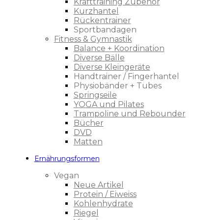
Krafttraining Zubehör
Kurzhantel
Rückentrainer
Sportbandagen
Fitness & Gymnastik
Balance + Koordination
Diverse Bälle
Diverse Kleingeräte
Handtrainer / Fingerhantel
Physiobänder + Tubes
Springseile
YOGA und Pilates
Trampoline und Rebounder
Bücher
DVD
Matten
Ernährungsformen
Vegan
Neue Artikel
Protein / Eiweiss
Kohlenhydrate
Riegel