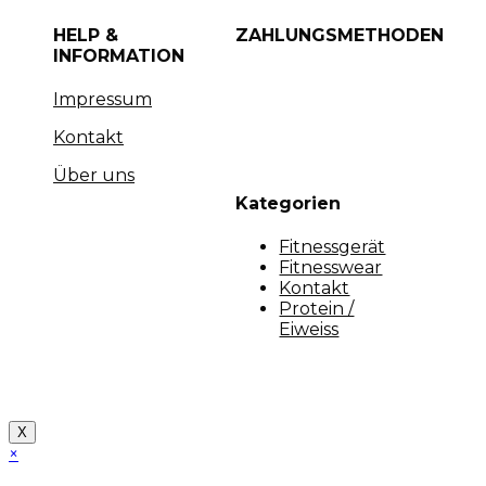
HELP &
ZAHLUNGSMETHODEN
INFORMATION
Impressum
Kontakt
Über uns
Kategorien
Fitnessgerät
Fitnesswear
Kontakt
Protein /
Eiweiss
Copyright [myfit-store] - Made by Kunga
X
×