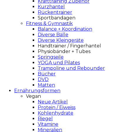
Krafttraining Zubehör
Kurzhantel
Rückentrainer
Sportbandagen
Fitness & Gymnastik
Balance + Koordination
Diverse Bälle
Diverse Kleingeräte
Handtrainer / Fingerhantel
Physiobänder + Tubes
Springseile
YOGA und Pilates
Trampoline und Rebounder
Bücher
DVD
Matten
Ernährungsformen
Vegan
Neue Artikel
Protein / Eiweiss
Kohlenhydrate
Riegel
Vitamine
Mineralien