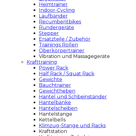
Heimtrainer
Indoor-Cycling
Laufbänder
Recumbentbikes
Rundergeräte
Stepper
Ersatzteile / Zubehör
Trainings Rollen
Oberkörpertrainer
Vibration und Massagegeräte
Krafttraining
Power Rack
Half Rack / Squat Rack
Gewichte
Bauchtrainer
Gewichtheben
Hantel und Schbeinständer
Hantelbänke
Hantelscheiben
Hantelstange
Kettelbells
Klimzug-Stange und Racks
Kraftstation