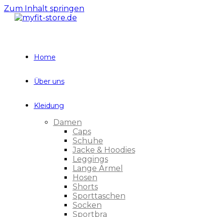
Zum Inhalt springen
Home
Über uns
Kleidung
Damen
Caps
Schuhe
Jacke & Hoodies
Leggings
Lange Ärmel
Hosen
Shorts
Sporttaschen
Socken
Sportbra