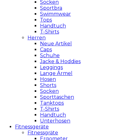
Socken
Sportbra
Swimmwear
Tops
Handtuch
T-Shirts
Herren
Neue Artikel
Caps
Schuhe
Jacke & Hoddies
Leggings
Lange Ärmel
Hosen
Shorts
Socken
Sporttaschen
Tanktops
T-Shirts
Handtuch
Unterhosen
Fitnessgeräte
Fitnessgräte
Ergometer