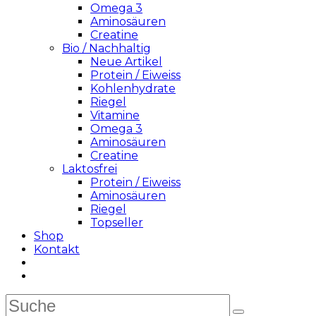
Omega 3
Aminosäuren
Creatine
Bio / Nachhaltig
Neue Artikel
Protein / Eiweiss
Kohlenhydrate
Riegel
Vitamine
Omega 3
Aminosäuren
Creatine
Laktosfrei
Protein / Eiweiss
Aminosäuren
Riegel
Topseller
Shop
Kontakt