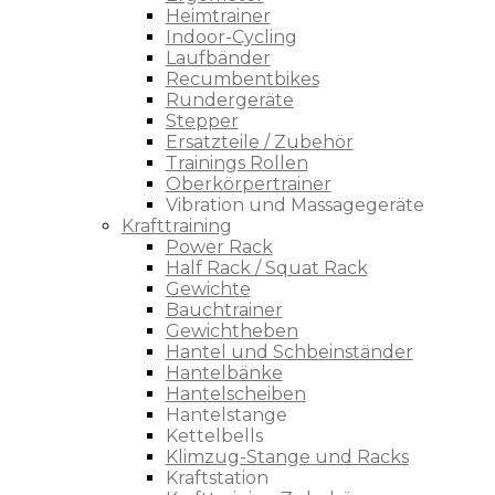
Heimtrainer
Indoor-Cycling
Laufbänder
Recumbentbikes
Rundergeräte
Stepper
Ersatzteile / Zubehör
Trainings Rollen
Oberkörpertrainer
Vibration und Massagegeräte
Krafttraining
Power Rack
Half Rack / Squat Rack
Gewichte
Bauchtrainer
Gewichtheben
Hantel und Schbeinständer
Hantelbänke
Hantelscheiben
Hantelstange
Kettelbells
Klimzug-Stange und Racks
Kraftstation