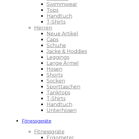
Swimmwear
Tops
Handtuch
T-Shirts
Herren
Neue Artikel
Caps
Schuhe
Jacke & Hoddies
Leggings
Lange Ärmel
Hosen
Shorts
Socken
Sporttaschen
Tanktops
T-Shirts
Handtuch
Unterhosen
Fitnessgeräte
Fitnessgräte
Ergometer