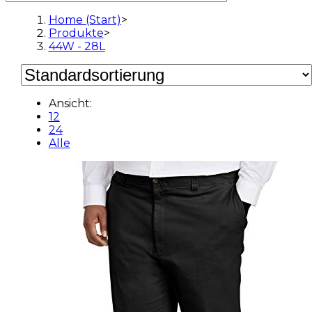
Home (Start)
>
Produkte
>
44W - 28L
Ansicht:
12
24
Alle