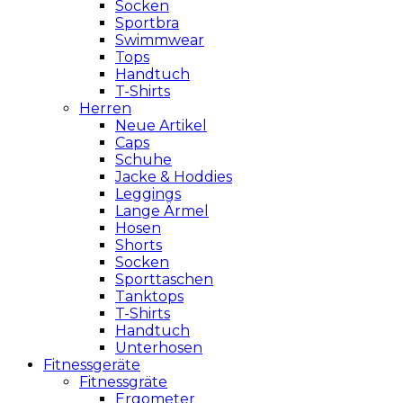
Socken
Sportbra
Swimmwear
Tops
Handtuch
T-Shirts
Herren
Neue Artikel
Caps
Schuhe
Jacke & Hoddies
Leggings
Lange Ärmel
Hosen
Shorts
Socken
Sporttaschen
Tanktops
T-Shirts
Handtuch
Unterhosen
Fitnessgeräte
Fitnessgräte
Ergometer