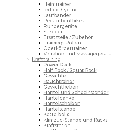
Heimtrainer
Indoor-Cycling
Laufbänder
Recumbentbikes
Rundergeräte
Stepper
Ersatzteile / Zubehör
Trainings Rollen
Oberkörpertrainer
Vibration und Massagegeräte
Krafttraining
Power Rack
Half Rack / Squat Rack
Gewichte
Bauchtrainer
Gewichtheben
Hantel und Schbeinständer
Hantelbänke
Hantelscheiben
Hantelstange
Kettelbells
Klimzug-Stange und Racks
Kraftstation