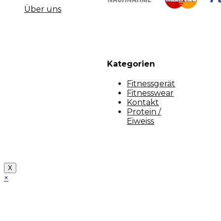
Über uns
Kategorien
Fitnessgerät
Fitnesswear
Kontakt
Protein /
Eiweiss
Copyright [myfit-store] - Made by Kunga
X
×
Close
this
module