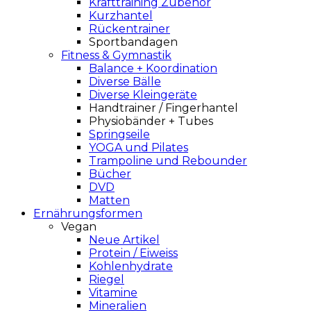
Krafttraining Zubehör
Kurzhantel
Rückentrainer
Sportbandagen
Fitness & Gymnastik
Balance + Koordination
Diverse Bälle
Diverse Kleingeräte
Handtrainer / Fingerhantel
Physiobänder + Tubes
Springseile
YOGA und Pilates
Trampoline und Rebounder
Bücher
DVD
Matten
Ernährungsformen
Vegan
Neue Artikel
Protein / Eiweiss
Kohlenhydrate
Riegel
Vitamine
Mineralien