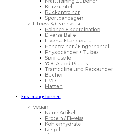
Krafttraining Zubehör
Kurzhantel
Rückentrainer
Sportbandagen
Fitness & Gymnastik
Balance + Koordination
Diverse Bälle
Diverse Kleingeräte
Handtrainer / Fingerhantel
Physiobänder + Tubes
Springseile
YOGA und Pilates
Trampoline und Rebounder
Bücher
DVD
Matten
Ernährungsformen
Vegan
Neue Artikel
Protein / Eiweiss
Kohlenhydrate
Riegel