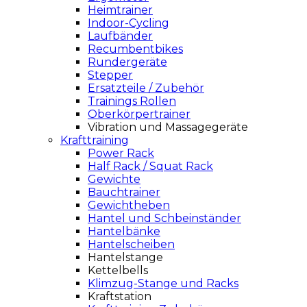
Heimtrainer
Indoor-Cycling
Laufbänder
Recumbentbikes
Rundergeräte
Stepper
Ersatzteile / Zubehör
Trainings Rollen
Oberkörpertrainer
Vibration und Massagegeräte
Krafttraining
Power Rack
Half Rack / Squat Rack
Gewichte
Bauchtrainer
Gewichtheben
Hantel und Schbeinständer
Hantelbänke
Hantelscheiben
Hantelstange
Kettelbells
Klimzug-Stange und Racks
Kraftstation