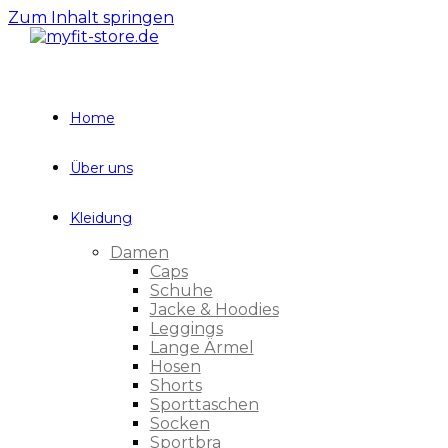
Zum Inhalt springen
Home
Über uns
Kleidung
Damen
Caps
Schuhe
Jacke & Hoodies
Leggings
Lange Ärmel
Hosen
Shorts
Sporttaschen
Socken
Sportbra