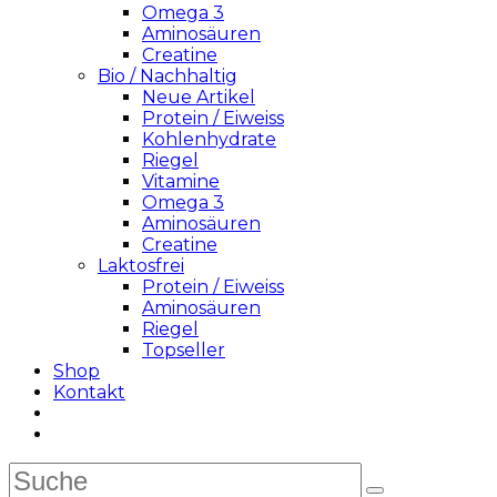
Omega 3
Aminosäuren
Creatine
Bio / Nachhaltig
Neue Artikel
Protein / Eiweiss
Kohlenhydrate
Riegel
Vitamine
Omega 3
Aminosäuren
Creatine
Laktosfrei
Protein / Eiweiss
Aminosäuren
Riegel
Topseller
Shop
Kontakt