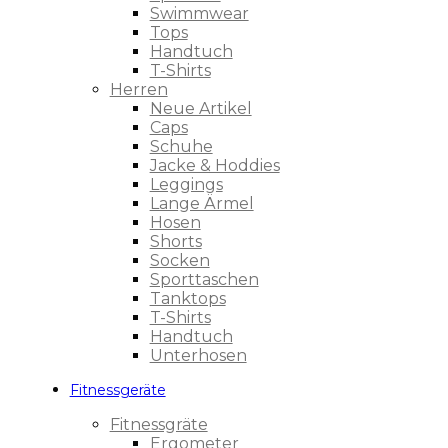
Swimmwear
Tops
Handtuch
T-Shirts
Herren
Neue Artikel
Caps
Schuhe
Jacke & Hoddies
Leggings
Lange Ärmel
Hosen
Shorts
Socken
Sporttaschen
Tanktops
T-Shirts
Handtuch
Unterhosen
Fitnessgeräte
Fitnessgräte
Ergometer