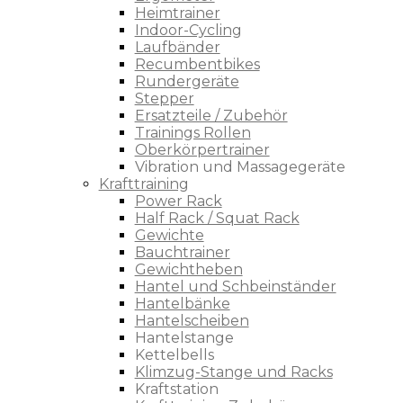
Heimtrainer
Indoor-Cycling
Laufbänder
Recumbentbikes
Rundergeräte
Stepper
Ersatzteile / Zubehör
Trainings Rollen
Oberkörpertrainer
Vibration und Massagegeräte
Krafttraining
Power Rack
Half Rack / Squat Rack
Gewichte
Bauchtrainer
Gewichtheben
Hantel und Schbeinständer
Hantelbänke
Hantelscheiben
Hantelstange
Kettelbells
Klimzug-Stange und Racks
Kraftstation