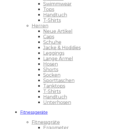
Swimmwear
Tops
Handtuch
T-Shirts
Herren
Neue Artikel
Caps
Schuhe
Jacke & Hoddies
Leggings
Lange Ärmel
Hosen
Shorts
Socken
Sporttaschen
Tanktops
T-Shirts
Handtuch
Unterhosen
Fitnessgeräte
Fitnessgräte
Ergometer