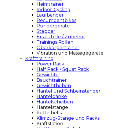
Heimtrainer
Indoor-Cycling
Laufbänder
Recumbentbikes
Rundergeräte
Stepper
Ersatzteile / Zubehör
Trainings Rollen
Oberkörpertrainer
Vibration und Massagegeräte
Krafttraining
Power Rack
Half Rack / Squat Rack
Gewichte
Bauchtrainer
Gewichtheben
Hantel und Schbeinständer
Hantelbänke
Hantelscheiben
Hantelstange
Kettelbells
Klimzug-Stange und Racks
Kraftstation