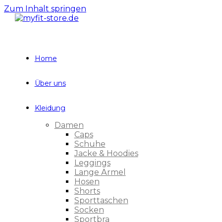
Zum Inhalt springen
Home
Über uns
Kleidung
Damen
Caps
Schuhe
Jacke & Hoodies
Leggings
Lange Ärmel
Hosen
Shorts
Sporttaschen
Socken
Sportbra