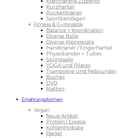
Krafttraining Zubehör
Kurzhantel
Rückentrainer
Sportbandagen
Fitness & Gymnastik
Balance + Koordination
Diverse Bälle
Diverse Kleingeräte
Handtrainer / Fingerhantel
Physiobänder + Tubes
Springseile
YOGA und Pilates
Trampoline und Rebounder
Bücher
DVD
Matten
Ernährungsformen
Vegan
Neue Artikel
Protein / Eiweiss
Kohlenhydrate
Riegel