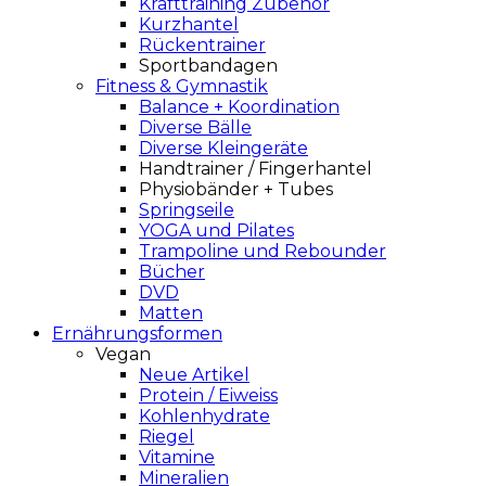
Krafttraining Zubehör
Kurzhantel
Rückentrainer
Sportbandagen
Fitness & Gymnastik
Balance + Koordination
Diverse Bälle
Diverse Kleingeräte
Handtrainer / Fingerhantel
Physiobänder + Tubes
Springseile
YOGA und Pilates
Trampoline und Rebounder
Bücher
DVD
Matten
Ernährungsformen
Vegan
Neue Artikel
Protein / Eiweiss
Kohlenhydrate
Riegel
Vitamine
Mineralien