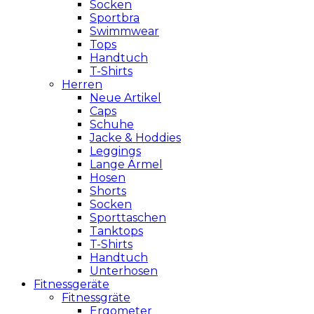
Socken
Sportbra
Swimmwear
Tops
Handtuch
T-Shirts
Herren
Neue Artikel
Caps
Schuhe
Jacke & Hoddies
Leggings
Lange Ärmel
Hosen
Shorts
Socken
Sporttaschen
Tanktops
T-Shirts
Handtuch
Unterhosen
Fitnessgeräte
Fitnessgräte
Ergometer