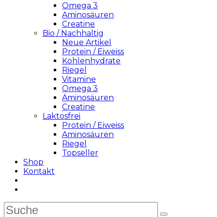
Omega 3
Aminosäuren
Creatine
Bio / Nachhaltig
Neue Artikel
Protein / Eiweiss
Kohlenhydrate
Riegel
Vitamine
Omega 3
Aminosäuren
Creatine
Laktosfrei
Protein / Eiweiss
Aminosäuren
Riegel
Topseller
Shop
Kontakt