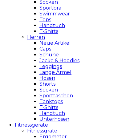
Socken
Sportbra
Swimmwear
Tops
Handtuch
T-Shirts
Herren
Neue Artikel
Caps
Schuhe
Jacke & Hoddies
Leggings
Lange Ärmel
Hosen
Shorts
Socken
Sporttaschen
Tanktops
T-Shirts
Handtuch
Unterhosen
Fitnessgeräte
Fitnessgräte
Ergometer