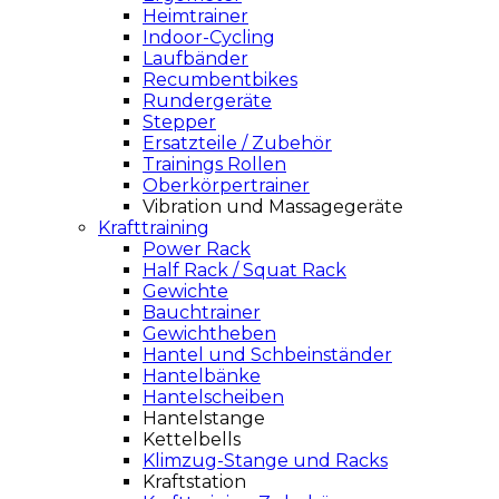
Heimtrainer
Indoor-Cycling
Laufbänder
Recumbentbikes
Rundergeräte
Stepper
Ersatzteile / Zubehör
Trainings Rollen
Oberkörpertrainer
Vibration und Massagegeräte
Krafttraining
Power Rack
Half Rack / Squat Rack
Gewichte
Bauchtrainer
Gewichtheben
Hantel und Schbeinständer
Hantelbänke
Hantelscheiben
Hantelstange
Kettelbells
Klimzug-Stange und Racks
Kraftstation