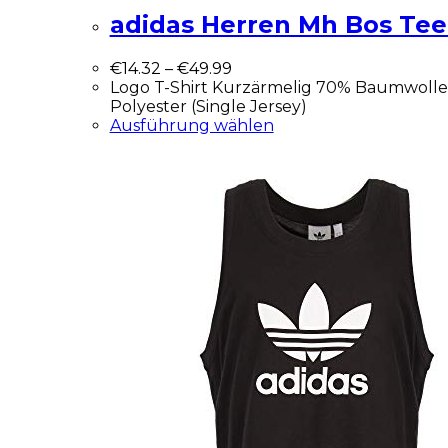
adidas Herren Mh Bos Tee 
€
14.32
–
€
49.99
Logo T-Shirt Kurzärmelig 70% Baumwolle,
Polyester (Single Jersey)
Ausführung wählen