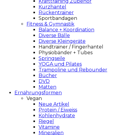
Krafttraining Zubehör
Kurzhantel
Rückentrainer
Sportbandagen
Fitness & Gymnastik
Balance + Koordination
Diverse Bälle
Diverse Kleingeräte
Handtrainer / Fingerhantel
Physiobänder + Tubes
Springseile
YOGA und Pilates
Trampoline und Rebounder
Bücher
DVD
Matten
Ernährungsformen
Vegan
Neue Artikel
Protein / Eiweiss
Kohlenhydrate
Riegel
Vitamine
Mineralien