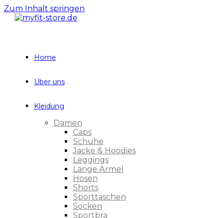
Zum Inhalt springen
Home
Über uns
Kleidung
Damen
Caps
Schuhe
Jacke & Hoodies
Leggings
Lange Ärmel
Hosen
Shorts
Sporttaschen
Socken
Sportbra