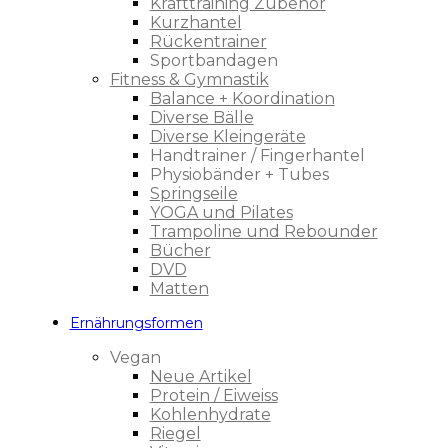
Krafttraining Zubehör
Kurzhantel
Rückentrainer
Sportbandagen
Fitness & Gymnastik
Balance + Koordination
Diverse Bälle
Diverse Kleingeräte
Handtrainer / Fingerhantel
Physiobänder + Tubes
Springseile
YOGA und Pilates
Trampoline und Rebounder
Bücher
DVD
Matten
Ernährungsformen
Vegan
Neue Artikel
Protein / Eiweiss
Kohlenhydrate
Riegel