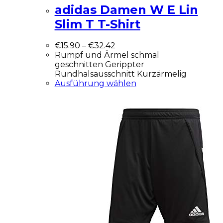
adidas Damen W E Lin
Slim T T-Shirt
€
15.90
–
€
32.42
Rumpf und Ärmel schmal
geschnitten Gerippter
Rundhalsausschnitt Kurzärmelig
Ausführung wählen