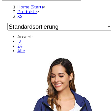
Home (Start)
>
Produkte
>
XS
Ansicht:
12
24
Alle