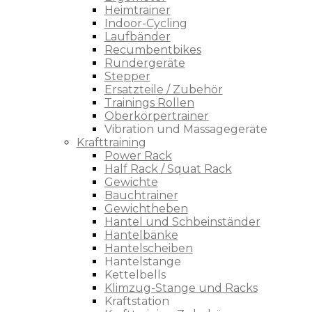
Heimtrainer
Indoor-Cycling
Laufbänder
Recumbentbikes
Rundergeräte
Stepper
Ersatzteile / Zubehör
Trainings Rollen
Oberkörpertrainer
Vibration und Massagegeräte
Krafttraining
Power Rack
Half Rack / Squat Rack
Gewichte
Bauchtrainer
Gewichtheben
Hantel und Schbeinständer
Hantelbänke
Hantelscheiben
Hantelstange
Kettelbells
Klimzug-Stange und Racks
Kraftstation