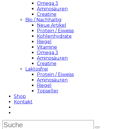
Omega 3
Aminosäuren
Creatine
Bio / Nachhaltig
Neue Artikel
Protein / Eiweiss
Kohlenhydrate
Riegel
Vitamine
Omega 3
Aminosäuren
Creatine
Laktosfrei
Protein / Eiweiss
Aminosäuren
Riegel
Topseller
Shop
Kontakt