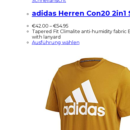
Schnellansicht
adidas Herren Con20 2in1
€
42.00
–
€
54.95
Tapered Fit Climalite anti-humidity fabric 
with lanyard
Ausführung wählen