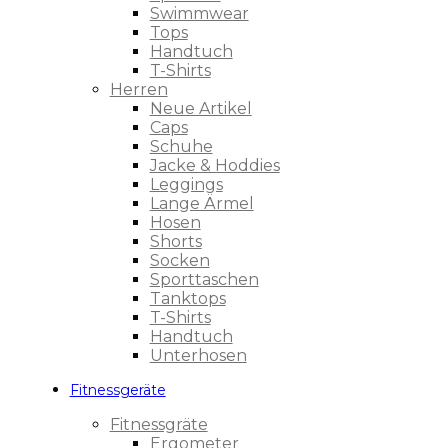
Swimmwear
Tops
Handtuch
T-Shirts
Herren
Neue Artikel
Caps
Schuhe
Jacke & Hoddies
Leggings
Lange Ärmel
Hosen
Shorts
Socken
Sporttaschen
Tanktops
T-Shirts
Handtuch
Unterhosen
Fitnessgeräte
Fitnessgräte
Ergometer