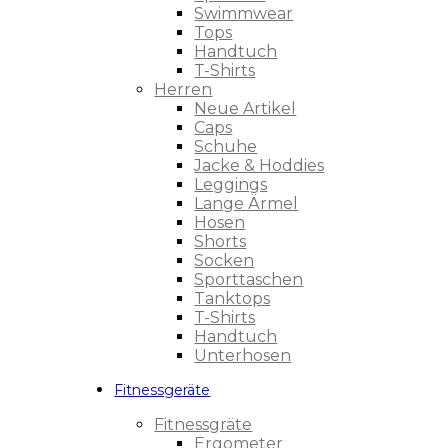
Swimmwear
Tops
Handtuch
T-Shirts
Herren
Neue Artikel
Caps
Schuhe
Jacke & Hoddies
Leggings
Lange Ärmel
Hosen
Shorts
Socken
Sporttaschen
Tanktops
T-Shirts
Handtuch
Unterhosen
Fitnessgeräte
Fitnessgräte
Ergometer