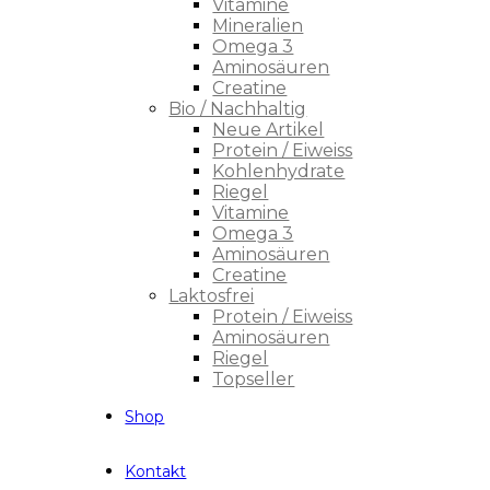
Vitamine
Mineralien
Omega 3
Aminosäuren
Creatine
Bio / Nachhaltig
Neue Artikel
Protein / Eiweiss
Kohlenhydrate
Riegel
Vitamine
Omega 3
Aminosäuren
Creatine
Laktosfrei
Protein / Eiweiss
Aminosäuren
Riegel
Topseller
Shop
Kontakt