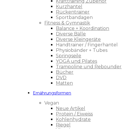
Krafttraining Zubehör
Kurzhantel
Rückentrainer
Sportbandagen
Fitness & Gymnastik
Balance + Koordination
Diverse Bälle
Diverse Kleingeräte
Handtrainer / Fingerhantel
Physiobänder + Tubes
Springseile
YOGA und Pilates
Trampoline und Rebounder
Bücher
DVD
Matten
Ernährungsformen
Vegan
Neue Artikel
Protein / Eiweiss
Kohlenhydrate
Riegel