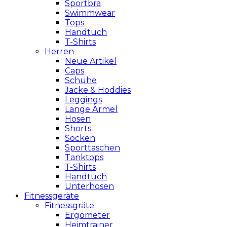
Sportbra
Swimmwear
Tops
Handtuch
T-Shirts
Herren
Neue Artikel
Caps
Schuhe
Jacke & Hoddies
Leggings
Lange Ärmel
Hosen
Shorts
Socken
Sporttaschen
Tanktops
T-Shirts
Handtuch
Unterhosen
Fitnessgeräte
Fitnessgräte
Ergometer
Heimtrainer