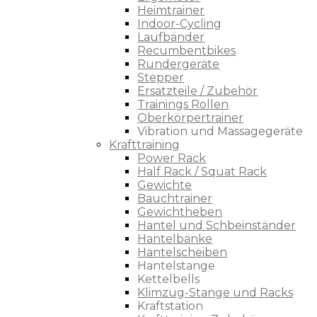
Heimtrainer
Indoor-Cycling
Laufbänder
Recumbentbikes
Rundergeräte
Stepper
Ersatzteile / Zubehör
Trainings Rollen
Oberkörpertrainer
Vibration und Massagegeräte
Krafttraining
Power Rack
Half Rack / Squat Rack
Gewichte
Bauchtrainer
Gewichtheben
Hantel und Schbeinständer
Hantelbänke
Hantelscheiben
Hantelstange
Kettelbells
Klimzug-Stange und Racks
Kraftstation