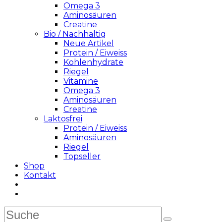
Omega 3
Aminosäuren
Creatine
Bio / Nachhaltig
Neue Artikel
Protein / Eiweiss
Kohlenhydrate
Riegel
Vitamine
Omega 3
Aminosäuren
Creatine
Laktosfrei
Protein / Eiweiss
Aminosäuren
Riegel
Topseller
Shop
Kontakt