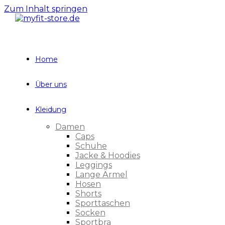
Zum Inhalt springen
Home
Über uns
Kleidung
Damen
Caps
Schuhe
Jacke & Hoodies
Leggings
Lange Ärmel
Hosen
Shorts
Sporttaschen
Socken
Sportbra