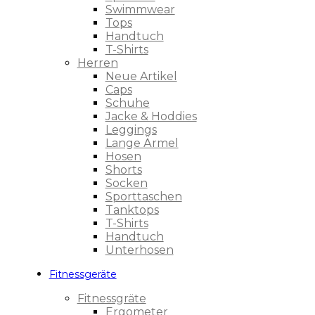
Swimmwear
Tops
Handtuch
T-Shirts
Herren
Neue Artikel
Caps
Schuhe
Jacke & Hoddies
Leggings
Lange Ärmel
Hosen
Shorts
Socken
Sporttaschen
Tanktops
T-Shirts
Handtuch
Unterhosen
Fitnessgeräte
Fitnessgräte
Ergometer