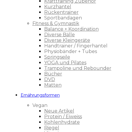
Krafttraining Zubehör
Kurzhantel
Rückentrainer
Sportbandagen
Fitness & Gymnastik
Balance + Koordination
Diverse Bälle
Diverse Kleingeräte
Handtrainer / Fingerhantel
Physiobänder + Tubes
Springseile
YOGA und Pilates
Trampoline und Rebounder
Bücher
DVD
Matten
Ernährungsformen
Vegan
Neue Artikel
Protein / Eiweiss
Kohlenhydrate
Riegel