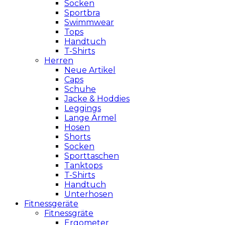
Socken
Sportbra
Swimmwear
Tops
Handtuch
T-Shirts
Herren
Neue Artikel
Caps
Schuhe
Jacke & Hoddies
Leggings
Lange Ärmel
Hosen
Shorts
Socken
Sporttaschen
Tanktops
T-Shirts
Handtuch
Unterhosen
Fitnessgeräte
Fitnessgräte
Ergometer