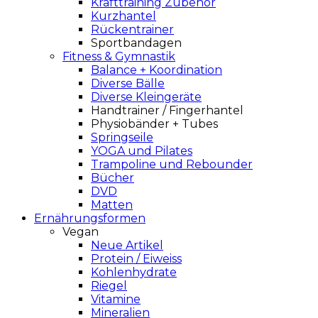
Krafttraining Zubehör
Kurzhantel
Rückentrainer
Sportbandagen
Fitness & Gymnastik
Balance + Koordination
Diverse Bälle
Diverse Kleingeräte
Handtrainer / Fingerhantel
Physiobänder + Tubes
Springseile
YOGA und Pilates
Trampoline und Rebounder
Bücher
DVD
Matten
Ernährungsformen
Vegan
Neue Artikel
Protein / Eiweiss
Kohlenhydrate
Riegel
Vitamine
Mineralien