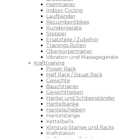
Heimtrainer
Indoor-Cycling
Laufbänder
Recumbentbikes
Rundergeräte
Stepper
Ersatzteile / Zubehör
Trainings Rollen
Oberkörpertrainer
Vibration und Massagegeräte
Krafttraining
Power Rack
Half Rack / Squat Rack
Gewichte
Bauchtrainer
Gewichtheben
Hantel und Schbeinständer
Hantelbänke
Hantelscheiben
Hantelstange
Kettelbells
Klimzug-Stange und Racks
Kraftstation