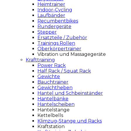
Heimtrainer
Indoor-Cycling
Laufbänder
Recumbentbikes
Rundergeräte
Stepper
Ersatzteile / Zubehör
Trainings Rollen
Oberkörpertrainer
Vibration und Massagegeräte
Krafttraining
Power Rack
Half Rack / Squat Rack
Gewichte
Bauchtrainer
Gewichtheben
Hantel und Schbeinständer
Hantelbänke
Hantelscheiben
Hantelstange
Kettelbells
Klimzug-Stange und Racks
Kraftstation