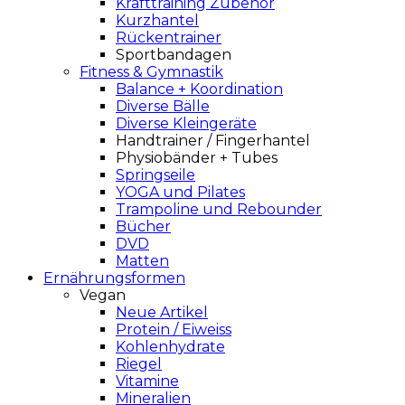
Krafttraining Zubehör
Kurzhantel
Rückentrainer
Sportbandagen
Fitness & Gymnastik
Balance + Koordination
Diverse Bälle
Diverse Kleingeräte
Handtrainer / Fingerhantel
Physiobänder + Tubes
Springseile
YOGA und Pilates
Trampoline und Rebounder
Bücher
DVD
Matten
Ernährungsformen
Vegan
Neue Artikel
Protein / Eiweiss
Kohlenhydrate
Riegel
Vitamine
Mineralien