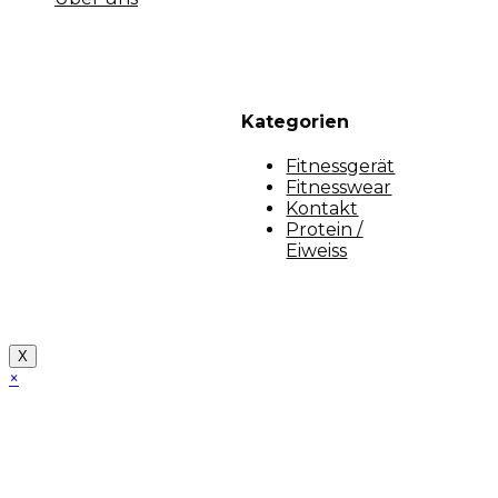
Kategorien
Fitnessgerät
Fitnesswear
Kontakt
Protein /
Eiweiss
Copyright [myfit-store] - Made by Kunga
X
×
Close
this
module