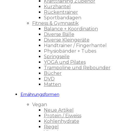
Krafttraining Zubehör
Kurzhantel
Rückentrainer
Sportbandagen
Fitness & Gymnastik
Balance + Koordination
Diverse Bälle
Diverse Kleingeräte
Handtrainer / Fingerhantel
Physiobänder + Tubes
Springseile
YOGA und Pilates
Trampoline und Rebounder
Bücher
DVD
Matten
Ernährungsformen
Vegan
Neue Artikel
Protein / Eiweiss
Kohlenhydrate
Riegel