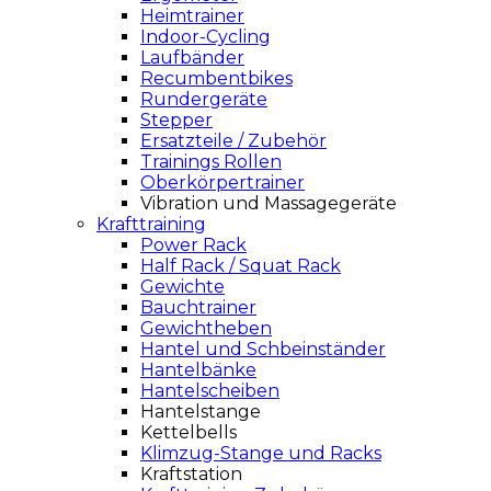
Heimtrainer
Indoor-Cycling
Laufbänder
Recumbentbikes
Rundergeräte
Stepper
Ersatzteile / Zubehör
Trainings Rollen
Oberkörpertrainer
Vibration und Massagegeräte
Krafttraining
Power Rack
Half Rack / Squat Rack
Gewichte
Bauchtrainer
Gewichtheben
Hantel und Schbeinständer
Hantelbänke
Hantelscheiben
Hantelstange
Kettelbells
Klimzug-Stange und Racks
Kraftstation