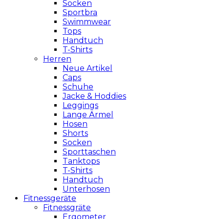
Socken
Sportbra
Swimmwear
Tops
Handtuch
T-Shirts
Herren
Neue Artikel
Caps
Schuhe
Jacke & Hoddies
Leggings
Lange Ärmel
Hosen
Shorts
Socken
Sporttaschen
Tanktops
T-Shirts
Handtuch
Unterhosen
Fitnessgeräte
Fitnessgräte
Ergometer