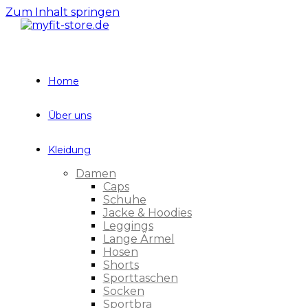
Zum Inhalt springen
Home
Über uns
Kleidung
Damen
Caps
Schuhe
Jacke & Hoodies
Leggings
Lange Ärmel
Hosen
Shorts
Sporttaschen
Socken
Sportbra