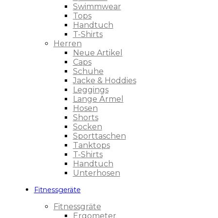
Swimmwear
Tops
Handtuch
T-Shirts
Herren
Neue Artikel
Caps
Schuhe
Jacke & Hoddies
Leggings
Lange Ärmel
Hosen
Shorts
Socken
Sporttaschen
Tanktops
T-Shirts
Handtuch
Unterhosen
Fitnessgeräte
Fitnessgräte
Ergometer