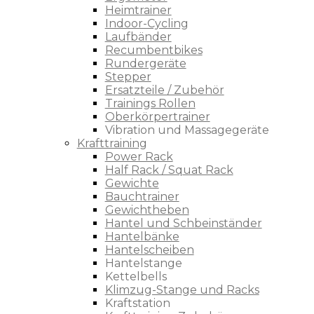
Heimtrainer
Indoor-Cycling
Laufbänder
Recumbentbikes
Rundergeräte
Stepper
Ersatzteile / Zubehör
Trainings Rollen
Oberkörpertrainer
Vibration und Massagegeräte
Krafttraining
Power Rack
Half Rack / Squat Rack
Gewichte
Bauchtrainer
Gewichtheben
Hantel und Schbeinständer
Hantelbänke
Hantelscheiben
Hantelstange
Kettelbells
Klimzug-Stange und Racks
Kraftstation