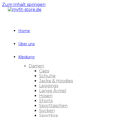
Zum Inhalt springen
Home
Über uns
Kleidung
Damen
Caps
Schuhe
Jacke & Hoodies
Leggings
Lange Ärmel
Hosen
Shorts
Sporttaschen
Socken
Sportbra