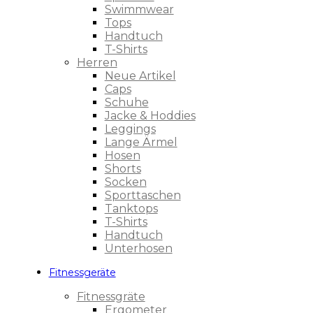
Swimmwear
Tops
Handtuch
T-Shirts
Herren
Neue Artikel
Caps
Schuhe
Jacke & Hoddies
Leggings
Lange Ärmel
Hosen
Shorts
Socken
Sporttaschen
Tanktops
T-Shirts
Handtuch
Unterhosen
Fitnessgeräte
Fitnessgräte
Ergometer