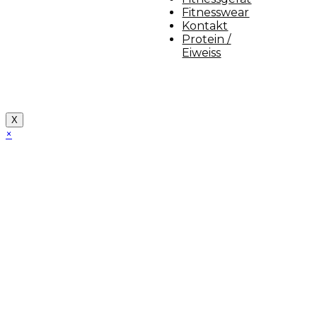
Fitnesswear
Kontakt
Protein /
Eiweiss
Copyright [myfit-store] - Made by Kunga
X
×
Close
this
module
Demo Website!