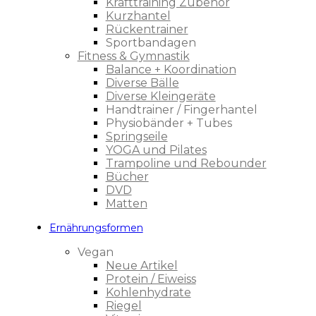
Krafttraining Zubehör
Kurzhantel
Rückentrainer
Sportbandagen
Fitness & Gymnastik
Balance + Koordination
Diverse Bälle
Diverse Kleingeräte
Handtrainer / Fingerhantel
Physiobänder + Tubes
Springseile
YOGA und Pilates
Trampoline und Rebounder
Bücher
DVD
Matten
Ernährungsformen
Vegan
Neue Artikel
Protein / Eiweiss
Kohlenhydrate
Riegel