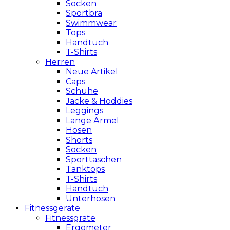
Socken
Sportbra
Swimmwear
Tops
Handtuch
T-Shirts
Herren
Neue Artikel
Caps
Schuhe
Jacke & Hoddies
Leggings
Lange Ärmel
Hosen
Shorts
Socken
Sporttaschen
Tanktops
T-Shirts
Handtuch
Unterhosen
Fitnessgeräte
Fitnessgräte
Ergometer