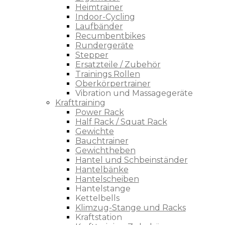
Heimtrainer
Indoor-Cycling
Laufbänder
Recumbentbikes
Rundergeräte
Stepper
Ersatzteile / Zubehör
Trainings Rollen
Oberkörpertrainer
Vibration und Massagegeräte
Krafttraining
Power Rack
Half Rack / Squat Rack
Gewichte
Bauchtrainer
Gewichtheben
Hantel und Schbeinständer
Hantelbänke
Hantelscheiben
Hantelstange
Kettelbells
Klimzug-Stange und Racks
Kraftstation