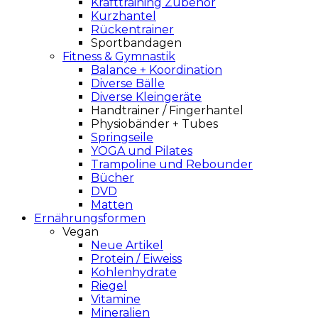
Krafttraining Zubehör
Kurzhantel
Rückentrainer
Sportbandagen
Fitness & Gymnastik
Balance + Koordination
Diverse Bälle
Diverse Kleingeräte
Handtrainer / Fingerhantel
Physiobänder + Tubes
Springseile
YOGA und Pilates
Trampoline und Rebounder
Bücher
DVD
Matten
Ernährungsformen
Vegan
Neue Artikel
Protein / Eiweiss
Kohlenhydrate
Riegel
Vitamine
Mineralien