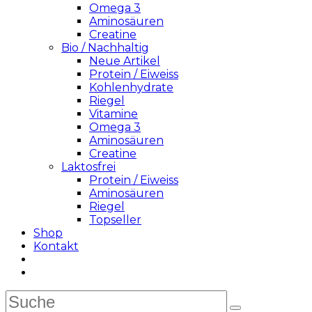
Omega 3
Aminosäuren
Creatine
Bio / Nachhaltig
Neue Artikel
Protein / Eiweiss
Kohlenhydrate
Riegel
Vitamine
Omega 3
Aminosäuren
Creatine
Laktosfrei
Protein / Eiweiss
Aminosäuren
Riegel
Topseller
Shop
Kontakt