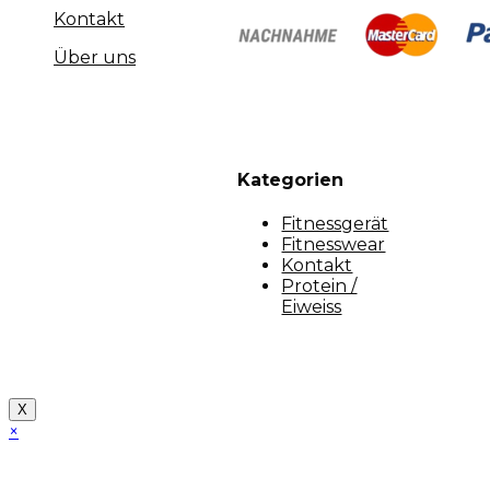
Kontakt
Über uns
Kategorien
Fitnessgerät
Fitnesswear
Kontakt
Protein /
Eiweiss
Copyright [myfit-store] - Made by Kunga
X
×
Close
this