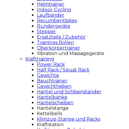
Heimtrainer
Indoor-Cycling
Laufbänder
Recumbentbikes
Rundergeräte
Stepper
Ersatzteile / Zubehör
Trainings Rollen
Oberkörpertrainer
Vibration und Massagegeräte
Krafttraining
Power Rack
Half Rack / Squat Rack
Gewichte
Bauchtrainer
Gewichtheben
Hantel und Schbeinständer
Hantelbänke
Hantelscheiben
Hantelstange
Kettelbells
Klimzug-Stange und Racks
Kraftstation