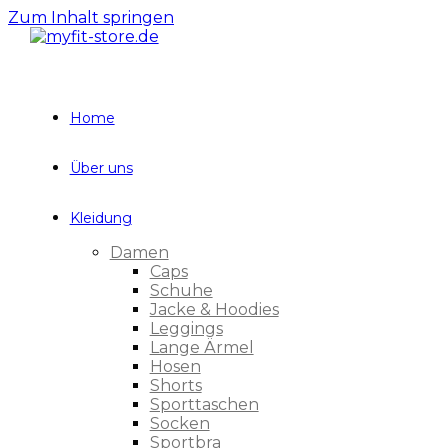
Zum Inhalt springen
Home
Über uns
Kleidung
Damen
Caps
Schuhe
Jacke & Hoodies
Leggings
Lange Ärmel
Hosen
Shorts
Sporttaschen
Socken
Sportbra