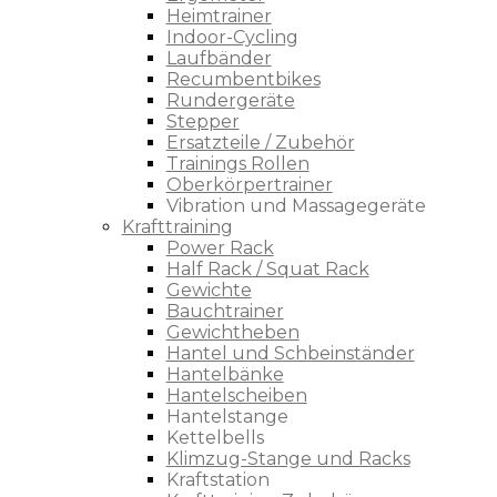
Heimtrainer
Indoor-Cycling
Laufbänder
Recumbentbikes
Rundergeräte
Stepper
Ersatzteile / Zubehör
Trainings Rollen
Oberkörpertrainer
Vibration und Massagegeräte
Krafttraining
Power Rack
Half Rack / Squat Rack
Gewichte
Bauchtrainer
Gewichtheben
Hantel und Schbeinständer
Hantelbänke
Hantelscheiben
Hantelstange
Kettelbells
Klimzug-Stange und Racks
Kraftstation