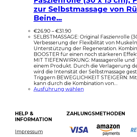
Faszienrolle (30 x 15 cm), 
zur Selbstmassage von R
Beine…
€
26.90
–
€
31.90
SELBSTMASSAGE: Original Faszienrolle (30
Verbesserung der Flexibilität von Muskel
Unterstützung der Regeneration. Kombini
BOOSTER für einen noch stärkeren Effe
MIT TIEFENWIRKUNG: Massagerolle und Tr
einem Produkt. Durch die Verlagerung d
wird die Intensität der Selbstmassage geste
Triggern BEWEGLICHKEIT STEIGERN: Mit d
kann durch die Kombination von…
Ausführung wählen
HELP &
ZAHLUNGSMETHODEN
INFORMATION
Impressum