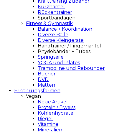
Krafttraining Zubehör
Kurzhantel
Rückentrainer
Sportbandagen
Fitness & Gymnastik
Balance + Koordination
Diverse Bälle
Diverse Kleingeräte
Handtrainer / Fingerhantel
Physiobänder + Tubes
Springseile
YOGA und Pilates
Trampoline und Rebounder
Bücher
DVD
Matten
Ernährungsformen
Vegan
Neue Artikel
Protein / Eiweiss
Kohlenhydrate
Riegel
Vitamine
Mineralien