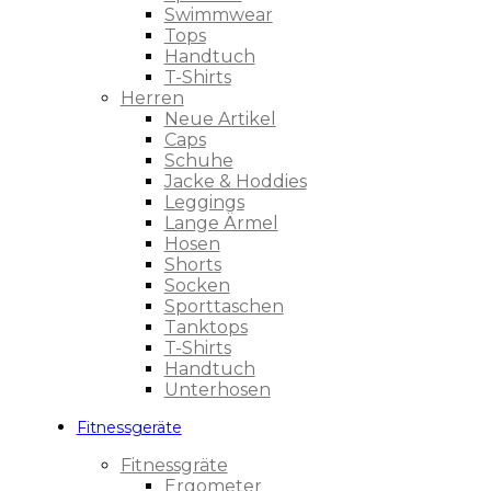
Swimmwear
Tops
Handtuch
T-Shirts
Herren
Neue Artikel
Caps
Schuhe
Jacke & Hoddies
Leggings
Lange Ärmel
Hosen
Shorts
Socken
Sporttaschen
Tanktops
T-Shirts
Handtuch
Unterhosen
Fitnessgeräte
Fitnessgräte
Ergometer