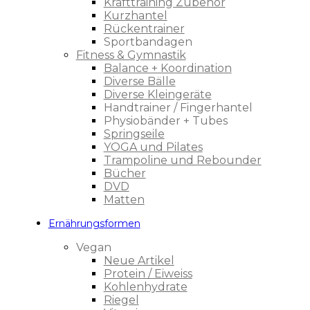
Krafttraining Zubehör
Kurzhantel
Rückentrainer
Sportbandagen
Fitness & Gymnastik
Balance + Koordination
Diverse Bälle
Diverse Kleingeräte
Handtrainer / Fingerhantel
Physiobänder + Tubes
Springseile
YOGA und Pilates
Trampoline und Rebounder
Bücher
DVD
Matten
Ernährungsformen
Vegan
Neue Artikel
Protein / Eiweiss
Kohlenhydrate
Riegel