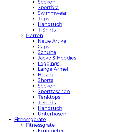
Socken
Sportbra
Swimmwear
Tops
Handtuch
T-Shirts
Herren
Neue Artikel
Caps
Schuhe
Jacke & Hoddies
Leggings
Lange Ärmel
Hosen
Shorts
Socken
Sporttaschen
Tanktops
T-Shirts
Handtuch
Unterhosen
Fitnessgeräte
Fitnessgräte
Ergometer