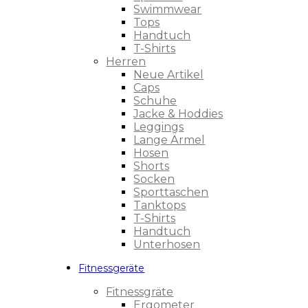
Swimmwear
Tops
Handtuch
T-Shirts
Herren
Neue Artikel
Caps
Schuhe
Jacke & Hoddies
Leggings
Lange Ärmel
Hosen
Shorts
Socken
Sporttaschen
Tanktops
T-Shirts
Handtuch
Unterhosen
Fitnessgeräte
Fitnessgräte
Ergometer