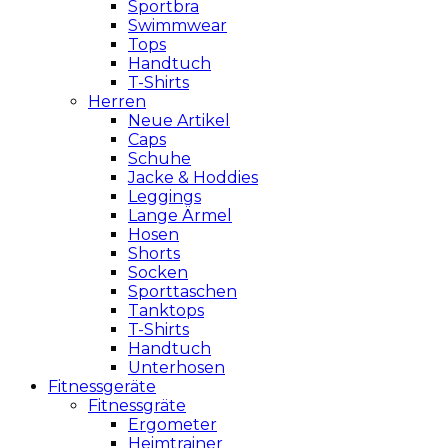
Sportbra
Swimmwear
Tops
Handtuch
T-Shirts
Herren
Neue Artikel
Caps
Schuhe
Jacke & Hoddies
Leggings
Lange Ärmel
Hosen
Shorts
Socken
Sporttaschen
Tanktops
T-Shirts
Handtuch
Unterhosen
Fitnessgeräte
Fitnessgräte
Ergometer
Heimtrainer