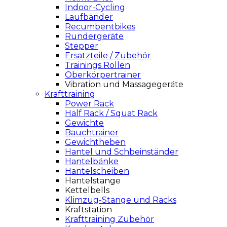
Indoor-Cycling
Laufbänder
Recumbentbikes
Rundergeräte
Stepper
Ersatzteile / Zubehör
Trainings Rollen
Oberkörpertrainer
Vibration und Massagegeräte
Krafttraining
Power Rack
Half Rack / Squat Rack
Gewichte
Bauchtrainer
Gewichtheben
Hantel und Schbeinständer
Hantelbänke
Hantelscheiben
Hantelstange
Kettelbells
Klimzug-Stange und Racks
Kraftstation
Krafttraining Zubehör