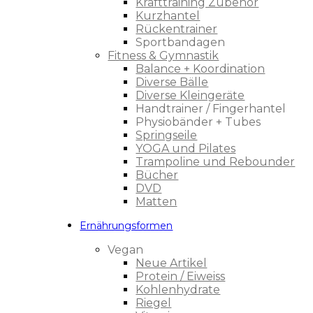
Krafttraining Zubehör
Kurzhantel
Rückentrainer
Sportbandagen
Fitness & Gymnastik
Balance + Koordination
Diverse Bälle
Diverse Kleingeräte
Handtrainer / Fingerhantel
Physiobänder + Tubes
Springseile
YOGA und Pilates
Trampoline und Rebounder
Bücher
DVD
Matten
Ernährungsformen
Vegan
Neue Artikel
Protein / Eiweiss
Kohlenhydrate
Riegel