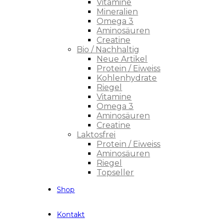
Vitamine
Mineralien
Omega 3
Aminosäuren
Creatine
Bio / Nachhaltig
Neue Artikel
Protein / Eiweiss
Kohlenhydrate
Riegel
Vitamine
Omega 3
Aminosäuren
Creatine
Laktosfrei
Protein / Eiweiss
Aminosäuren
Riegel
Topseller
Shop
Kontakt