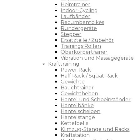
Heimtrainer
Indoor-Cycling
Laufbänder
Recumbentbikes
Rundergeräte
Stepper
Ersatzteile / Zubehör
Trainings Rollen
Oberkörpertrainer
Vibration und Massagegeräte
Krafttraining
Power Rack
Half Rack / Squat Rack
Gewichte
Bauchtrainer
Gewichtheben
Hantel und Schbeinständer
Hantelbänke
Hantelscheiben
Hantelstange
Kettelbells
Klimzug-Stange und Racks
Kraftstation