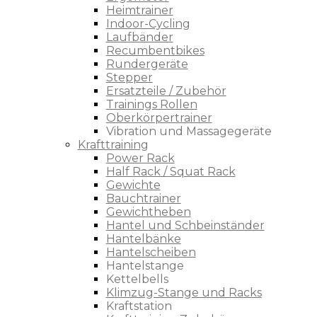
Heimtrainer
Indoor-Cycling
Laufbänder
Recumbentbikes
Rundergeräte
Stepper
Ersatzteile / Zubehör
Trainings Rollen
Oberkörpertrainer
Vibration und Massagegeräte
Krafttraining
Power Rack
Half Rack / Squat Rack
Gewichte
Bauchtrainer
Gewichtheben
Hantel und Schbeinständer
Hantelbänke
Hantelscheiben
Hantelstange
Kettelbells
Klimzug-Stange und Racks
Kraftstation