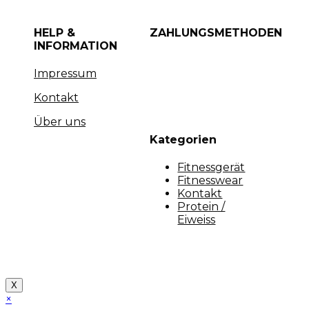
HELP &
ZAHLUNGSMETHODEN
INFORMATION
Impressum
Kontakt
Über uns
Kategorien
Fitnessgerät
Fitnesswear
Kontakt
Protein /
Eiweiss
Copyright [myfit-store] - Made by Kunga
X
×