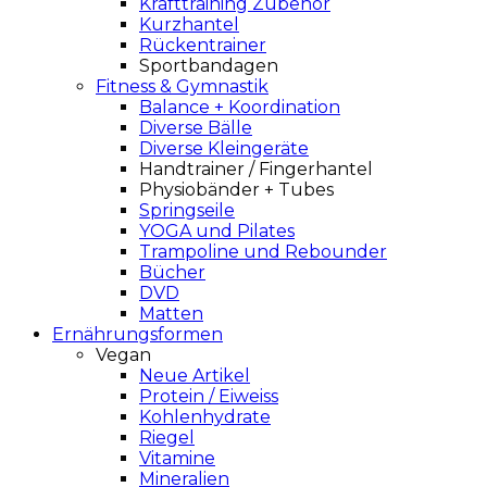
Krafttraining Zubehör
Kurzhantel
Rückentrainer
Sportbandagen
Fitness & Gymnastik
Balance + Koordination
Diverse Bälle
Diverse Kleingeräte
Handtrainer / Fingerhantel
Physiobänder + Tubes
Springseile
YOGA und Pilates
Trampoline und Rebounder
Bücher
DVD
Matten
Ernährungsformen
Vegan
Neue Artikel
Protein / Eiweiss
Kohlenhydrate
Riegel
Vitamine
Mineralien