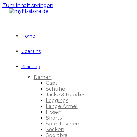
Zum Inhalt springen
Home
Über uns
Kleidung
Damen
Caps
Schuhe
Jacke & Hoodies
Leggings
Lange Ärmel
Hosen
Shorts
Sporttaschen
Socken
Sportbra