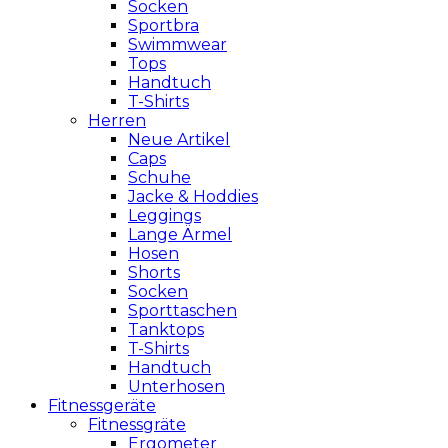
Socken
Sportbra
Swimmwear
Tops
Handtuch
T-Shirts
Herren
Neue Artikel
Caps
Schuhe
Jacke & Hoddies
Leggings
Lange Ärmel
Hosen
Shorts
Socken
Sporttaschen
Tanktops
T-Shirts
Handtuch
Unterhosen
Fitnessgeräte
Fitnessgräte
Ergometer