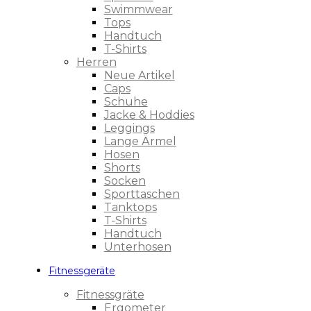
Swimmwear
Tops
Handtuch
T-Shirts
Herren
Neue Artikel
Caps
Schuhe
Jacke & Hoddies
Leggings
Lange Ärmel
Hosen
Shorts
Socken
Sporttaschen
Tanktops
T-Shirts
Handtuch
Unterhosen
Fitnessgeräte
Fitnessgräte
Ergometer