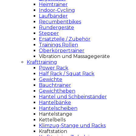
Heimtrainer
Indoor-Cycling
Laufbänder
Recumbentbikes
Rundergeräte
Stepper
Ersatzteile / Zubehör
Trainings Rollen
Oberkörpertrainer
Vibration und Massagegeräte
Krafttraining
Power Rack
Half Rack / Squat Rack
Gewichte
Bauchtrainer
Gewichtheben
Hantel und Schbeinständer
Hantelbänke
Hantelscheiben
Hantelstange
Kettelbells
Klimzug-Stange und Racks
Kraftstation