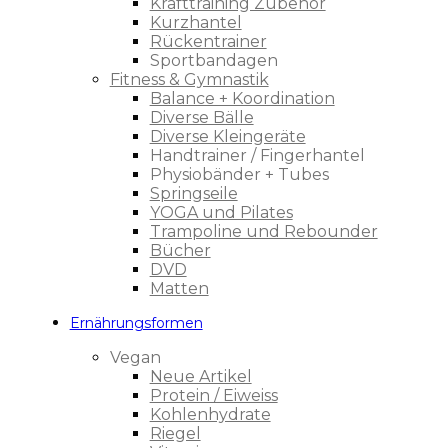
Krafttraining Zubehör
Kurzhantel
Rückentrainer
Sportbandagen
Fitness & Gymnastik
Balance + Koordination
Diverse Bälle
Diverse Kleingeräte
Handtrainer / Fingerhantel
Physiobänder + Tubes
Springseile
YOGA und Pilates
Trampoline und Rebounder
Bücher
DVD
Matten
Ernährungsformen
Vegan
Neue Artikel
Protein / Eiweiss
Kohlenhydrate
Riegel