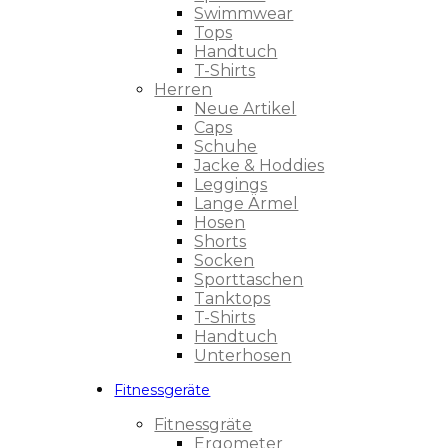
Swimmwear
Tops
Handtuch
T-Shirts
Herren
Neue Artikel
Caps
Schuhe
Jacke & Hoddies
Leggings
Lange Ärmel
Hosen
Shorts
Socken
Sporttaschen
Tanktops
T-Shirts
Handtuch
Unterhosen
Fitnessgeräte
Fitnessgräte
Ergometer