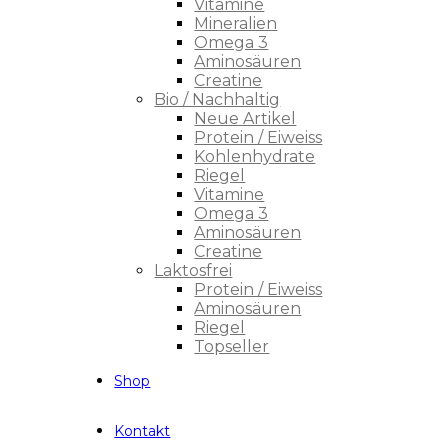
Vitamine
Mineralien
Omega 3
Aminosäuren
Creatine
Bio / Nachhaltig
Neue Artikel
Protein / Eiweiss
Kohlenhydrate
Riegel
Vitamine
Omega 3
Aminosäuren
Creatine
Laktosfrei
Protein / Eiweiss
Aminosäuren
Riegel
Topseller
Shop
Kontakt