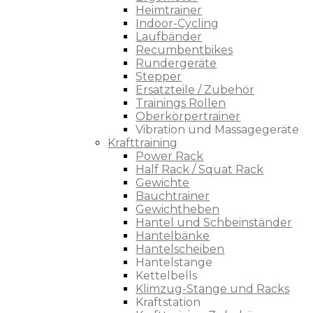
Heimtrainer
Indoor-Cycling
Laufbänder
Recumbentbikes
Rundergeräte
Stepper
Ersatzteile / Zubehör
Trainings Rollen
Oberkörpertrainer
Vibration und Massagegeräte
Krafttraining
Power Rack
Half Rack / Squat Rack
Gewichte
Bauchtrainer
Gewichtheben
Hantel und Schbeinständer
Hantelbänke
Hantelscheiben
Hantelstange
Kettelbells
Klimzug-Stange und Racks
Kraftstation