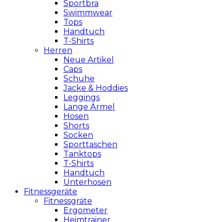
Sportbra
Swimmwear
Tops
Handtuch
T-Shirts
Herren
Neue Artikel
Caps
Schuhe
Jacke & Hoddies
Leggings
Lange Ärmel
Hosen
Shorts
Socken
Sporttaschen
Tanktops
T-Shirts
Handtuch
Unterhosen
Fitnessgeräte
Fitnessgräte
Ergometer
Heimtrainer