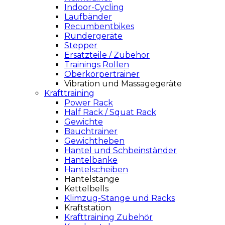
Indoor-Cycling
Laufbänder
Recumbentbikes
Rundergeräte
Stepper
Ersatzteile / Zubehör
Trainings Rollen
Oberkörpertrainer
Vibration und Massagegeräte
Krafttraining
Power Rack
Half Rack / Squat Rack
Gewichte
Bauchtrainer
Gewichtheben
Hantel und Schbeinständer
Hantelbänke
Hantelscheiben
Hantelstange
Kettelbells
Klimzug-Stange und Racks
Kraftstation
Krafttraining Zubehör