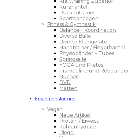
Krafttraining Zubehör
Kurzhantel
Rückentrainer
Sportbandagen
Fitness & Gymnastik
Balance + Koordination
Diverse Bälle
Diverse Kleingeräte
Handtrainer / Fingerhantel
Physiobänder + Tubes
Springseile
YOGA und Pilates
Trampoline und Rebounder
Bücher
DVD
Matten
Ernährungsformen
Vegan
Neue Artikel
Protein / Eiweiss
Kohlenhydrate
Riegel