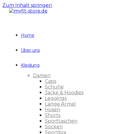
Zum Inhalt springen
Home
Über uns
Kleidung
Damen
Caps
Schuhe
Jacke & Hoodies
Leggings
Lange Ärmel
Hosen
Shorts
Sporttaschen
Socken
Sportbra