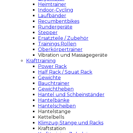
Heimtrainer
Indoor-Cycling
Laufbänder
Recumbentbikes
Rundergeräte
Stepper
Ersatzteile / Zubehör
Trainings Rollen
Oberkörpertrainer
Vibration und Massagegeräte
Krafttraining
Power Rack
Half Rack / Squat Rack
Gewichte
Bauchtrainer
Gewichtheben
Hantel und Schbeinständer
Hantelbänke
Hantelscheiben
Hantelstange
Kettelbells
Klimzug-Stange und Racks
Kraftstation