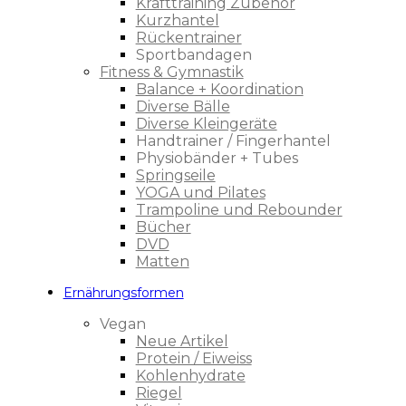
Krafttraining Zubehör
Kurzhantel
Rückentrainer
Sportbandagen
Fitness & Gymnastik
Balance + Koordination
Diverse Bälle
Diverse Kleingeräte
Handtrainer / Fingerhantel
Physiobänder + Tubes
Springseile
YOGA und Pilates
Trampoline und Rebounder
Bücher
DVD
Matten
Ernährungsformen
Vegan
Neue Artikel
Protein / Eiweiss
Kohlenhydrate
Riegel