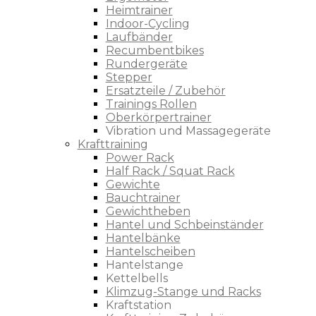
Heimtrainer
Indoor-Cycling
Laufbänder
Recumbentbikes
Rundergeräte
Stepper
Ersatzteile / Zubehör
Trainings Rollen
Oberkörpertrainer
Vibration und Massagegeräte
Krafttraining
Power Rack
Half Rack / Squat Rack
Gewichte
Bauchtrainer
Gewichtheben
Hantel und Schbeinständer
Hantelbänke
Hantelscheiben
Hantelstange
Kettelbells
Klimzug-Stange und Racks
Kraftstation