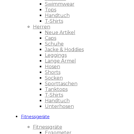
Swimmwear
Tops
Handtuch
T-Shirts
Herren
Neue Artikel
Caps
Schuhe
Jacke & Hoddies
Leggings
Lange Ärmel
Hosen
Shorts
Socken
Sporttaschen
Tanktops
T-Shirts
Handtuch
Unterhosen
Fitnessgeräte
Fitnessgräte
Ergometer