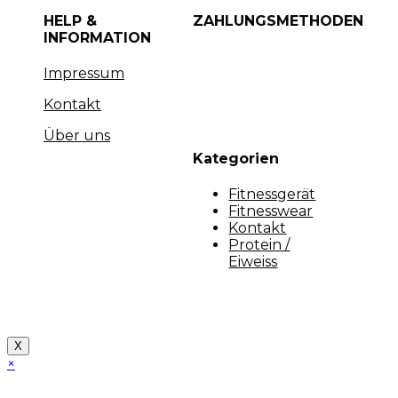
HELP &
ZAHLUNGSMETHODEN
INFORMATION
Impressum
Kontakt
Über uns
Kategorien
Fitnessgerät
Fitnesswear
Kontakt
Protein /
Eiweiss
Copyright [myfit-store] - Made by Kunga
X
×
Close