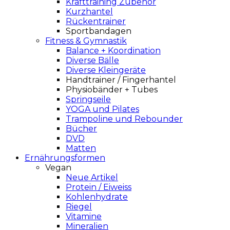
Krafttraining Zubehör
Kurzhantel
Rückentrainer
Sportbandagen
Fitness & Gymnastik
Balance + Koordination
Diverse Bälle
Diverse Kleingeräte
Handtrainer / Fingerhantel
Physiobänder + Tubes
Springseile
YOGA und Pilates
Trampoline und Rebounder
Bücher
DVD
Matten
Ernährungsformen
Vegan
Neue Artikel
Protein / Eiweiss
Kohlenhydrate
Riegel
Vitamine
Mineralien