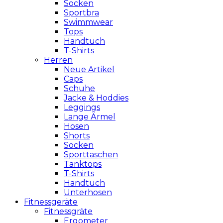
Socken
Sportbra
Swimmwear
Tops
Handtuch
T-Shirts
Herren
Neue Artikel
Caps
Schuhe
Jacke & Hoddies
Leggings
Lange Ärmel
Hosen
Shorts
Socken
Sporttaschen
Tanktops
T-Shirts
Handtuch
Unterhosen
Fitnessgeräte
Fitnessgräte
Ergometer