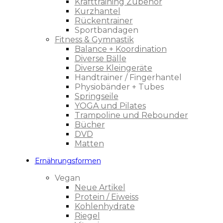
Krafttraining Zubehör
Kurzhantel
Rückentrainer
Sportbandagen
Fitness & Gymnastik
Balance + Koordination
Diverse Bälle
Diverse Kleingeräte
Handtrainer / Fingerhantel
Physiobänder + Tubes
Springseile
YOGA und Pilates
Trampoline und Rebounder
Bücher
DVD
Matten
Ernährungsformen
Vegan
Neue Artikel
Protein / Eiweiss
Kohlenhydrate
Riegel