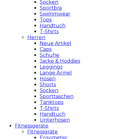
Socken
Sportbra
Swimmwear
Tops
Handtuch
T-Shirts
Herren
Neue Artikel
Caps
Schuhe
Jacke & Hoddies
Leggings
Lange Ärmel
Hosen
Shorts
Socken
Sporttaschen
Tanktops
T-Shirts
Handtuch
Unterhosen
Fitnessgeräte
Fitnessgräte
Ergometer