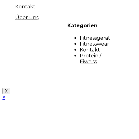
Kontakt
Über uns
Kategorien
Fitnessgerät
Fitnesswear
Kontakt
Protein /
Eiweiss
Copyright [myfit-store] - Made by Kunga
X
×
Close
this
module