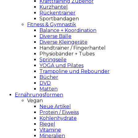
Krafttraining Zubehör
Kurzhantel
Rückentrainer
Sportbandagen
Fitness & Gymnastik
Balance + Koordination
Diverse Bälle
Diverse Kleingeräte
Handtrainer / Fingerhantel
Physiobänder + Tubes
Springseile
YOGA und Pilates
Trampoline und Rebounder
Bücher
DVD
Matten
Ernährungsformen
Vegan
Neue Artikel
Protein / Eiweiss
Kohlenhydrate
Riegel
Vitamine
Mineralien