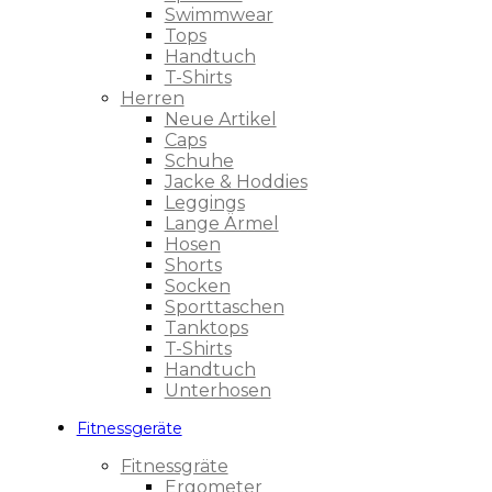
Swimmwear
Tops
Handtuch
T-Shirts
Herren
Neue Artikel
Caps
Schuhe
Jacke & Hoddies
Leggings
Lange Ärmel
Hosen
Shorts
Socken
Sporttaschen
Tanktops
T-Shirts
Handtuch
Unterhosen
Fitnessgeräte
Fitnessgräte
Ergometer