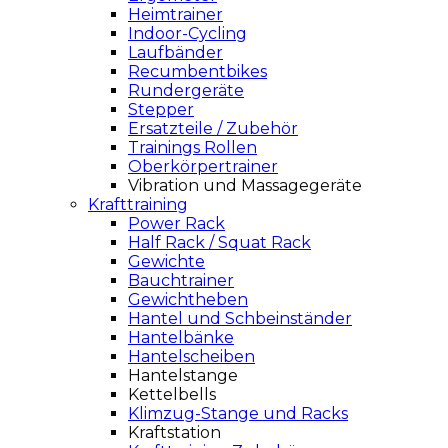
Heimtrainer
Indoor-Cycling
Laufbänder
Recumbentbikes
Rundergeräte
Stepper
Ersatzteile / Zubehör
Trainings Rollen
Oberkörpertrainer
Vibration und Massagegeräte
Krafttraining
Power Rack
Half Rack / Squat Rack
Gewichte
Bauchtrainer
Gewichtheben
Hantel und Schbeinständer
Hantelbänke
Hantelscheiben
Hantelstange
Kettelbells
Klimzug-Stange und Racks
Kraftstation