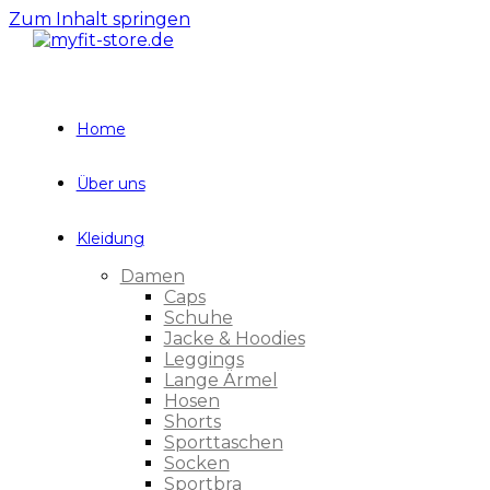
Zum Inhalt springen
Home
Über uns
Kleidung
Damen
Caps
Schuhe
Jacke & Hoodies
Leggings
Lange Ärmel
Hosen
Shorts
Sporttaschen
Socken
Sportbra