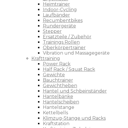
Heimtrainer
Indoor-Cycling
Laufbänder
Recumbentbikes
Rundergeräte
Stepper
Ersatzteile / Zubehör
Trainings Rollen
Oberkörpertrainer
Vibration und Massagegeräte
Krafttraining
Power Rack
Half Rack / Squat Rack
Gewichte
Bauchtrainer
Gewichtheben
Hantel und Schbeinständer
Hantelbänke
Hantelscheiben
Hantelstange
Kettelbells
Klimzug-Stange und Racks
Kraftstation