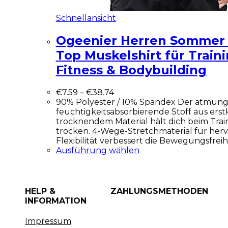
Schnellansicht
Ogeenier Herren Sommer 
Top Muskelshirt für Train
Fitness & Bodybuilding
€
7.59
–
€
38.74
90% Polyester / 10% Spandex Der atmungs
feuchtigkeitsabsorbierende Stoff aus erst
trocknendem Material hält dich beim Trai
trocken. 4-Wege-Stretchmaterial für her
Flexibilität verbessert die Bewegungsfreihe
Ausführung wählen
HELP &
ZAHLUNGSMETHODEN
INFORMATION
Impressum