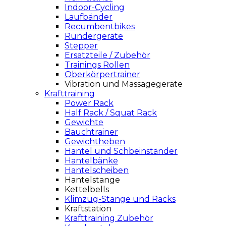
Indoor-Cycling
Laufbänder
Recumbentbikes
Rundergeräte
Stepper
Ersatzteile / Zubehör
Trainings Rollen
Oberkörpertrainer
Vibration und Massagegeräte
Krafttraining
Power Rack
Half Rack / Squat Rack
Gewichte
Bauchtrainer
Gewichtheben
Hantel und Schbeinständer
Hantelbänke
Hantelscheiben
Hantelstange
Kettelbells
Klimzug-Stange und Racks
Kraftstation
Krafttraining Zubehör