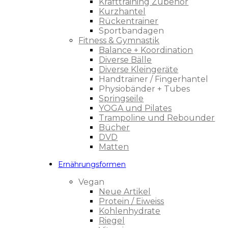
Krafttraining Zubehör
Kurzhantel
Rückentrainer
Sportbandagen
Fitness & Gymnastik
Balance + Koordination
Diverse Bälle
Diverse Kleingeräte
Handtrainer / Fingerhantel
Physiobänder + Tubes
Springseile
YOGA und Pilates
Trampoline und Rebounder
Bücher
DVD
Matten
Ernährungsformen
Vegan
Neue Artikel
Protein / Eiweiss
Kohlenhydrate
Riegel