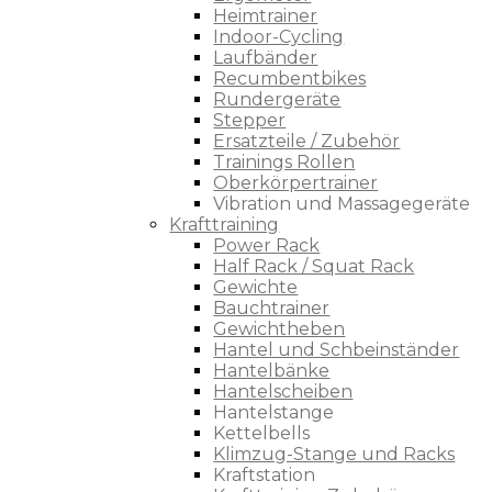
Heimtrainer
Indoor-Cycling
Laufbänder
Recumbentbikes
Rundergeräte
Stepper
Ersatzteile / Zubehör
Trainings Rollen
Oberkörpertrainer
Vibration und Massagegeräte
Krafttraining
Power Rack
Half Rack / Squat Rack
Gewichte
Bauchtrainer
Gewichtheben
Hantel und Schbeinständer
Hantelbänke
Hantelscheiben
Hantelstange
Kettelbells
Klimzug-Stange und Racks
Kraftstation