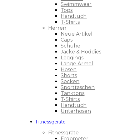
Swimmwear
Tops
Handtuch
T-Shirts
Herren
Neue Artikel
Caps
Schuhe
Jacke & Hoddies
Leggings
Lange Ärmel
Hosen
Shorts
Socken
Sporttaschen
Tanktops
T-Shirts
Handtuch
Unterhosen
Fitnessgeräte
Fitnessgräte
Ergometer