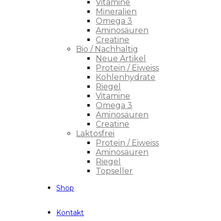
Vitamine
Mineralien
Omega 3
Aminosäuren
Creatine
Bio / Nachhaltig
Neue Artikel
Protein / Eiweiss
Kohlenhydrate
Riegel
Vitamine
Omega 3
Aminosäuren
Creatine
Laktosfrei
Protein / Eiweiss
Aminosäuren
Riegel
Topseller
Shop
Kontakt