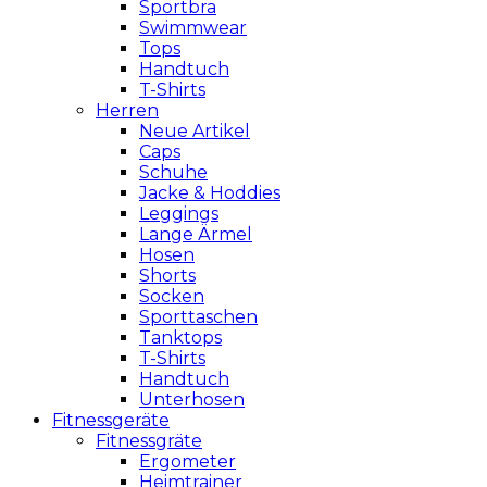
Sportbra
Swimmwear
Tops
Handtuch
T-Shirts
Herren
Neue Artikel
Caps
Schuhe
Jacke & Hoddies
Leggings
Lange Ärmel
Hosen
Shorts
Socken
Sporttaschen
Tanktops
T-Shirts
Handtuch
Unterhosen
Fitnessgeräte
Fitnessgräte
Ergometer
Heimtrainer