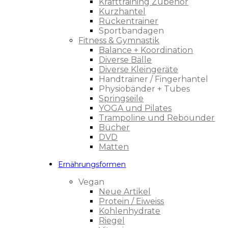
Krafttraining Zubehör
Kurzhantel
Rückentrainer
Sportbandagen
Fitness & Gymnastik
Balance + Koordination
Diverse Bälle
Diverse Kleingeräte
Handtrainer / Fingerhantel
Physiobänder + Tubes
Springseile
YOGA und Pilates
Trampoline und Rebounder
Bücher
DVD
Matten
Ernährungsformen
Vegan
Neue Artikel
Protein / Eiweiss
Kohlenhydrate
Riegel