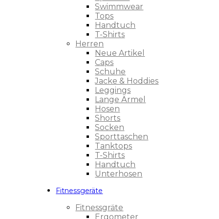
Swimmwear
Tops
Handtuch
T-Shirts
Herren
Neue Artikel
Caps
Schuhe
Jacke & Hoddies
Leggings
Lange Ärmel
Hosen
Shorts
Socken
Sporttaschen
Tanktops
T-Shirts
Handtuch
Unterhosen
Fitnessgeräte
Fitnessgräte
Ergometer