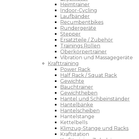
Heimtrainer
Indoor-Cycling
Laufbänder
Recumbentbikes
Rundergeräte
Stepper
Ersatzteile / Zubehör
Trainings Rollen
Oberkörpertrainer
Vibration und Massagegeräte
Krafttraining
Power Rack
Half Rack / Squat Rack
Gewichte
Bauchtrainer
Gewichtheben
Hantel und Schbeinständer
Hantelbänke
Hantelscheiben
Hantelstange
Kettelbells
Klimzug-Stange und Racks
Kraftstation