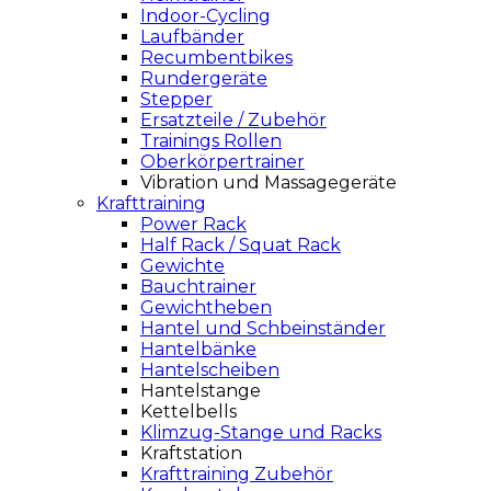
Indoor-Cycling
Laufbänder
Recumbentbikes
Rundergeräte
Stepper
Ersatzteile / Zubehör
Trainings Rollen
Oberkörpertrainer
Vibration und Massagegeräte
Krafttraining
Power Rack
Half Rack / Squat Rack
Gewichte
Bauchtrainer
Gewichtheben
Hantel und Schbeinständer
Hantelbänke
Hantelscheiben
Hantelstange
Kettelbells
Klimzug-Stange und Racks
Kraftstation
Krafttraining Zubehör