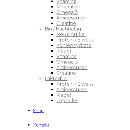
Vitamine
Mineralien
Omega 3
Aminosäuren
Creatine
Bio / Nachhaltig
Neue Artikel
Protein / Eiweiss
Kohlenhydrate
Riegel
Vitamine
Omega 3
Aminosäuren
Creatine
Laktosfrei
Protein / Eiweiss
Aminosäuren
Riegel
Topseller
Shop
Kontakt