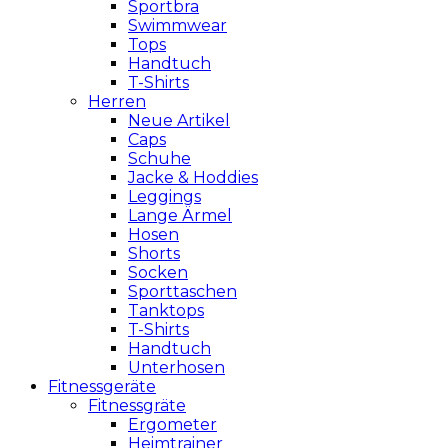
Sportbra
Swimmwear
Tops
Handtuch
T-Shirts
Herren
Neue Artikel
Caps
Schuhe
Jacke & Hoddies
Leggings
Lange Ärmel
Hosen
Shorts
Socken
Sporttaschen
Tanktops
T-Shirts
Handtuch
Unterhosen
Fitnessgeräte
Fitnessgräte
Ergometer
Heimtrainer