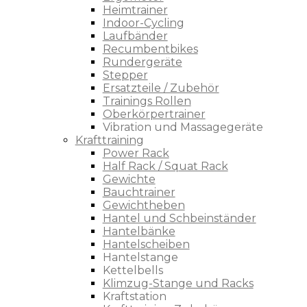
Heimtrainer
Indoor-Cycling
Laufbänder
Recumbentbikes
Rundergeräte
Stepper
Ersatzteile / Zubehör
Trainings Rollen
Oberkörpertrainer
Vibration und Massagegeräte
Krafttraining
Power Rack
Half Rack / Squat Rack
Gewichte
Bauchtrainer
Gewichtheben
Hantel und Schbeinständer
Hantelbänke
Hantelscheiben
Hantelstange
Kettelbells
Klimzug-Stange und Racks
Kraftstation