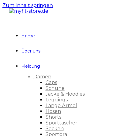
Zum Inhalt springen
Home
Über uns
Kleidung
Damen
Caps
Schuhe
Jacke & Hoodies
Leggings
Lange Ärmel
Hosen
Shorts
Sporttaschen
Socken
Sportbra