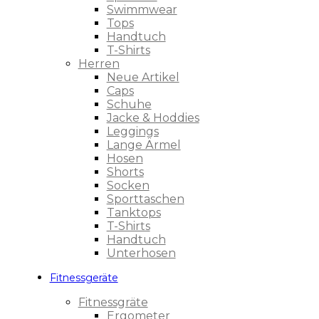
Swimmwear
Tops
Handtuch
T-Shirts
Herren
Neue Artikel
Caps
Schuhe
Jacke & Hoddies
Leggings
Lange Ärmel
Hosen
Shorts
Socken
Sporttaschen
Tanktops
T-Shirts
Handtuch
Unterhosen
Fitnessgeräte
Fitnessgräte
Ergometer