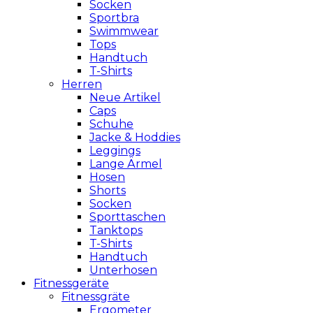
Socken
Sportbra
Swimmwear
Tops
Handtuch
T-Shirts
Herren
Neue Artikel
Caps
Schuhe
Jacke & Hoddies
Leggings
Lange Ärmel
Hosen
Shorts
Socken
Sporttaschen
Tanktops
T-Shirts
Handtuch
Unterhosen
Fitnessgeräte
Fitnessgräte
Ergometer