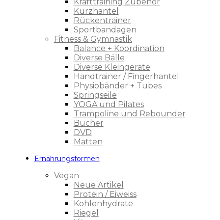
Krafttraining Zubehör
Kurzhantel
Rückentrainer
Sportbandagen
Fitness & Gymnastik
Balance + Koordination
Diverse Bälle
Diverse Kleingeräte
Handtrainer / Fingerhantel
Physiobänder + Tubes
Springseile
YOGA und Pilates
Trampoline und Rebounder
Bücher
DVD
Matten
Ernährungsformen
Vegan
Neue Artikel
Protein / Eiweiss
Kohlenhydrate
Riegel