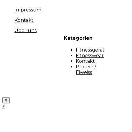
Impressum
Kontakt
Über uns
Kategorien
Fitnessgerät
Fitnesswear
Kontakt
Protein /
Eiweiss
Copyright [myfit-store] - Made by Kunga
X
×
Close
this
module