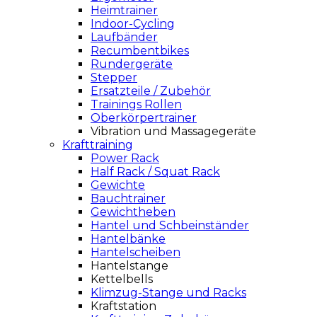
Heimtrainer
Indoor-Cycling
Laufbänder
Recumbentbikes
Rundergeräte
Stepper
Ersatzteile / Zubehör
Trainings Rollen
Oberkörpertrainer
Vibration und Massagegeräte
Krafttraining
Power Rack
Half Rack / Squat Rack
Gewichte
Bauchtrainer
Gewichtheben
Hantel und Schbeinständer
Hantelbänke
Hantelscheiben
Hantelstange
Kettelbells
Klimzug-Stange und Racks
Kraftstation