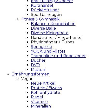
Krafttraining Zubehör
Kurzhantel
Rückentrainer
Sportbandagen
Fitness & Gymnastik
Balance + Koordination
Diverse Bälle
Diverse Kleingeräte
Handtrainer / Fingerhantel
Physiobänder + Tubes
Springseile
YOGA und Pilates
Trampoline und Rebounder
Bücher
DVD
Matten
Ernährungsformen
Vegan
Neue Artikel
Protein / Eiweiss
Kohlenhydrate
Riegel
Vitamine
Mineralien