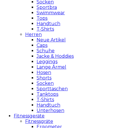
Socken
Sportbra
Swimmwear
Tops
Handtuch
T-Shirts
Herren
Neue Artikel
Caps
Schuhe
Jacke & Hoddies
Leggings
Lange Ärmel
Hosen
Shorts
Socken
Sporttaschen
Tanktops
T-Shirts
Handtuch
Unterhosen
Fitnessgeräte
Fitnessgräte
Ergometer