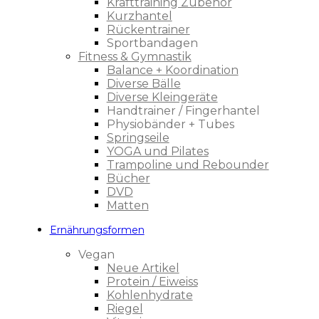
Krafttraining Zubehör
Kurzhantel
Rückentrainer
Sportbandagen
Fitness & Gymnastik
Balance + Koordination
Diverse Bälle
Diverse Kleingeräte
Handtrainer / Fingerhantel
Physiobänder + Tubes
Springseile
YOGA und Pilates
Trampoline und Rebounder
Bücher
DVD
Matten
Ernährungsformen
Vegan
Neue Artikel
Protein / Eiweiss
Kohlenhydrate
Riegel