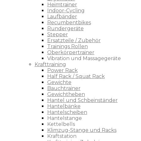
Heimtrainer
Indoor-Cycling
Laufbänder
Recumbentbikes
Rundergeräte
Stepper
Ersatzteile / Zubehör
Trainings Rollen
Oberkörpertrainer
Vibration und Massagegeräte
Krafttraining
Power Rack
Half Rack / Squat Rack
Gewichte
Bauchtrainer
Gewichtheben
Hantel und Schbeinständer
Hantelbänke
Hantelscheiben
Hantelstange
Kettelbells
Klimzug-Stange und Racks
Kraftstation