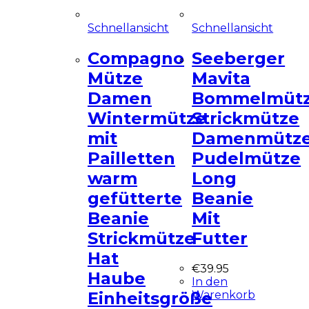
Schnellansicht
Schnellansicht
Compagno
Seeberger
Mütze
Mavita
Damen
Bommelmüt
Wintermütze
Strickmütze
mit
Damenmütz
Pailletten
Pudelmütze
warm
Long
gefütterte
Beanie
Beanie
Mit
Strickmütze
Futter
Hat
€
39.95
Haube
In den
Warenkorb
Einheitsgröße