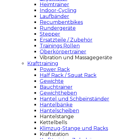
Heimtrainer
Indoor-Cycling
Laufbänder
Recumbentbikes
Rundergeräte
Stepper
Ersatzteile / Zubehör
Trainings Rollen
Oberkörpertrainer
Vibration und Massagegeräte
Krafttraining
Power Rack
Half Rack / Squat Rack
Gewichte
Bauchtrainer
Gewichtheben
Hantel und Schbeinständer
Hantelbänke
Hantelscheiben
Hantelstange
Kettelbells
Klimzug-Stange und Racks
Kraftstation