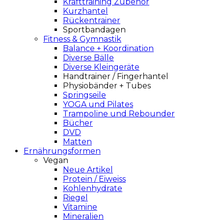
Krafttraining Zubehör
Kurzhantel
Rückentrainer
Sportbandagen
Fitness & Gymnastik
Balance + Koordination
Diverse Bälle
Diverse Kleingeräte
Handtrainer / Fingerhantel
Physiobänder + Tubes
Springseile
YOGA und Pilates
Trampoline und Rebounder
Bücher
DVD
Matten
Ernährungsformen
Vegan
Neue Artikel
Protein / Eiweiss
Kohlenhydrate
Riegel
Vitamine
Mineralien