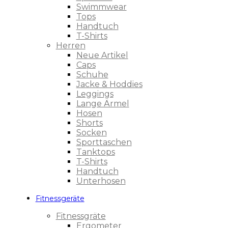
Swimmwear
Tops
Handtuch
T-Shirts
Herren
Neue Artikel
Caps
Schuhe
Jacke & Hoddies
Leggings
Lange Ärmel
Hosen
Shorts
Socken
Sporttaschen
Tanktops
T-Shirts
Handtuch
Unterhosen
Fitnessgeräte
Fitnessgräte
Ergometer