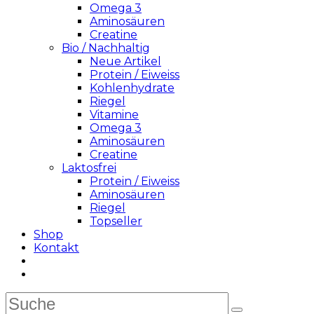
Omega 3
Aminosäuren
Creatine
Bio / Nachhaltig
Neue Artikel
Protein / Eiweiss
Kohlenhydrate
Riegel
Vitamine
Omega 3
Aminosäuren
Creatine
Laktosfrei
Protein / Eiweiss
Aminosäuren
Riegel
Topseller
Shop
Kontakt