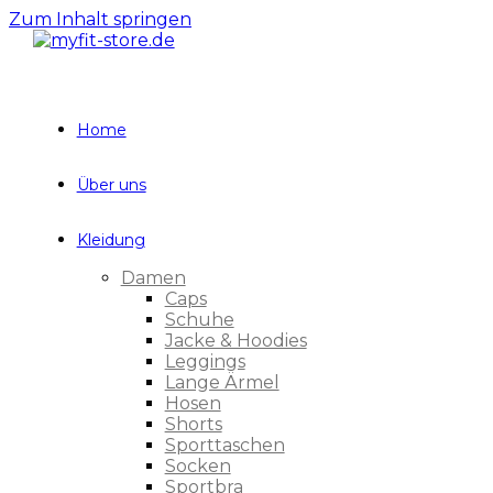
Zum Inhalt springen
Home
Über uns
Kleidung
Damen
Caps
Schuhe
Jacke & Hoodies
Leggings
Lange Ärmel
Hosen
Shorts
Sporttaschen
Socken
Sportbra