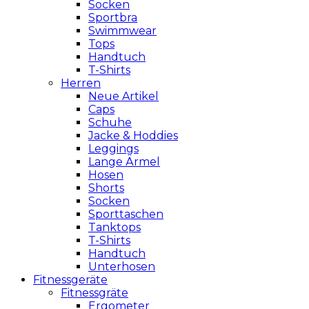
Socken
Sportbra
Swimmwear
Tops
Handtuch
T-Shirts
Herren
Neue Artikel
Caps
Schuhe
Jacke & Hoddies
Leggings
Lange Ärmel
Hosen
Shorts
Socken
Sporttaschen
Tanktops
T-Shirts
Handtuch
Unterhosen
Fitnessgeräte
Fitnessgräte
Ergometer