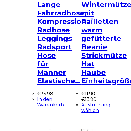
Lange
Wintermütz
Fahrradhose,
mit
Kompression
Pailletten
Radhose
warm
Leggings
gefütterte
Radsport
Beanie
Hose
Strickmütze
für
Hat
Männer
Haube
Elastische…
Einheitsgröß
€
35.98
€
11.90
–
In den
€
13.90
Warenkorb
Ausführung
wählen