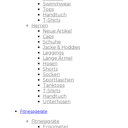
Swimmwear
Tops
Handtuch
T-Shirts
Herren
Neue Artikel
Caps
Schuhe
Jacke & Hoddies
Leggings
Lange Ärmel
Hosen
Shorts
Socken
Sporttaschen
Tanktops
T-Shirts
Handtuch
Unterhosen
Fitnessgeräte
Fitnessgräte
Ergometer