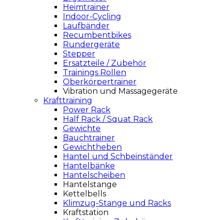
Heimtrainer
Indoor-Cycling
Laufbänder
Recumbentbikes
Rundergeräte
Stepper
Ersatzteile / Zubehör
Trainings Rollen
Oberkörpertrainer
Vibration und Massagegeräte
Krafttraining
Power Rack
Half Rack / Squat Rack
Gewichte
Bauchtrainer
Gewichtheben
Hantel und Schbeinständer
Hantelbänke
Hantelscheiben
Hantelstange
Kettelbells
Klimzug-Stange und Racks
Kraftstation