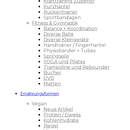
Krafttraining Zubehör
Kurzhantel
Rückentrainer
Sportbandagen
Fitness & Gymnastik
Balance + Koordination
Diverse Bälle
Diverse Kleingeräte
Handtrainer / Fingerhantel
Physiobänder + Tubes
Springseile
YOGA und Pilates
Trampoline und Rebounder
Bücher
DVD
Matten
Ernährungsformen
Vegan
Neue Artikel
Protein / Eiweiss
Kohlenhydrate
Riegel