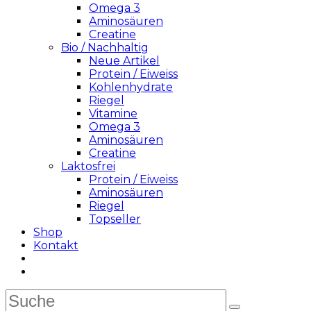
Omega 3
Aminosäuren
Creatine
Bio / Nachhaltig
Neue Artikel
Protein / Eiweiss
Kohlenhydrate
Riegel
Vitamine
Omega 3
Aminosäuren
Creatine
Laktosfrei
Protein / Eiweiss
Aminosäuren
Riegel
Topseller
Shop
Kontakt