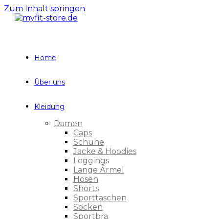
Zum Inhalt springen
Home
Über uns
Kleidung
Damen
Caps
Schuhe
Jacke & Hoodies
Leggings
Lange Ärmel
Hosen
Shorts
Sporttaschen
Socken
Sportbra