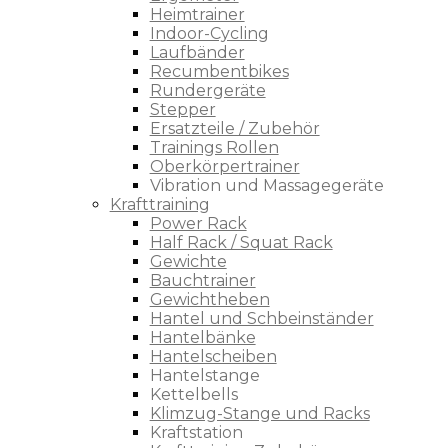
Heimtrainer
Indoor-Cycling
Laufbänder
Recumbentbikes
Rundergeräte
Stepper
Ersatzteile / Zubehör
Trainings Rollen
Oberkörpertrainer
Vibration und Massagegeräte
Krafttraining
Power Rack
Half Rack / Squat Rack
Gewichte
Bauchtrainer
Gewichtheben
Hantel und Schbeinständer
Hantelbänke
Hantelscheiben
Hantelstange
Kettelbells
Klimzug-Stange und Racks
Kraftstation