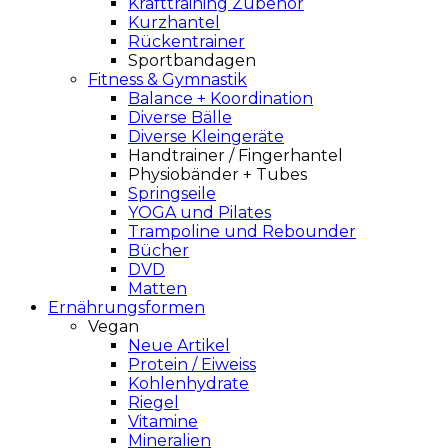
Krafttraining Zubehör
Kurzhantel
Rückentrainer
Sportbandagen
Fitness & Gymnastik
Balance + Koordination
Diverse Bälle
Diverse Kleingeräte
Handtrainer / Fingerhantel
Physiobänder + Tubes
Springseile
YOGA und Pilates
Trampoline und Rebounder
Bücher
DVD
Matten
Ernährungsformen
Vegan
Neue Artikel
Protein / Eiweiss
Kohlenhydrate
Riegel
Vitamine
Mineralien