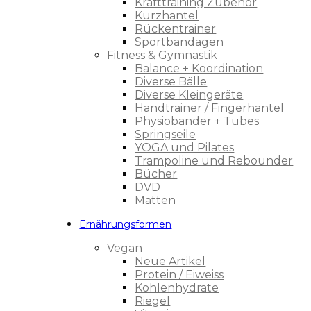
Krafttraining Zubehör
Kurzhantel
Rückentrainer
Sportbandagen
Fitness & Gymnastik
Balance + Koordination
Diverse Bälle
Diverse Kleingeräte
Handtrainer / Fingerhantel
Physiobänder + Tubes
Springseile
YOGA und Pilates
Trampoline und Rebounder
Bücher
DVD
Matten
Ernährungsformen
Vegan
Neue Artikel
Protein / Eiweiss
Kohlenhydrate
Riegel