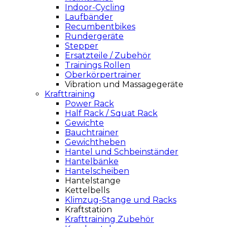
Indoor-Cycling
Laufbänder
Recumbentbikes
Rundergeräte
Stepper
Ersatzteile / Zubehör
Trainings Rollen
Oberkörpertrainer
Vibration und Massagegeräte
Krafttraining
Power Rack
Half Rack / Squat Rack
Gewichte
Bauchtrainer
Gewichtheben
Hantel und Schbeinständer
Hantelbänke
Hantelscheiben
Hantelstange
Kettelbells
Klimzug-Stange und Racks
Kraftstation
Krafttraining Zubehör