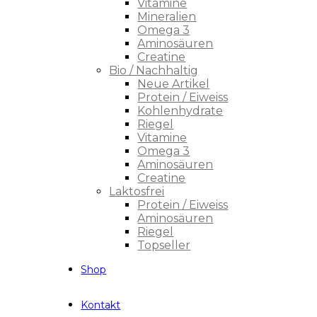
Vitamine
Mineralien
Omega 3
Aminosäuren
Creatine
Bio / Nachhaltig
Neue Artikel
Protein / Eiweiss
Kohlenhydrate
Riegel
Vitamine
Omega 3
Aminosäuren
Creatine
Laktosfrei
Protein / Eiweiss
Aminosäuren
Riegel
Topseller
Shop
Kontakt