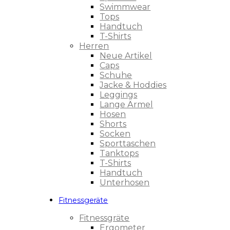
Swimmwear
Tops
Handtuch
T-Shirts
Herren
Neue Artikel
Caps
Schuhe
Jacke & Hoddies
Leggings
Lange Ärmel
Hosen
Shorts
Socken
Sporttaschen
Tanktops
T-Shirts
Handtuch
Unterhosen
Fitnessgeräte
Fitnessgräte
Ergometer