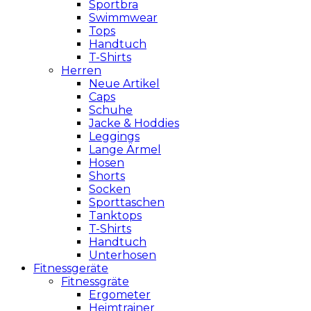
Sportbra
Swimmwear
Tops
Handtuch
T-Shirts
Herren
Neue Artikel
Caps
Schuhe
Jacke & Hoddies
Leggings
Lange Ärmel
Hosen
Shorts
Socken
Sporttaschen
Tanktops
T-Shirts
Handtuch
Unterhosen
Fitnessgeräte
Fitnessgräte
Ergometer
Heimtrainer