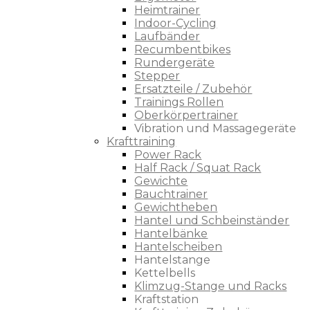
Heimtrainer
Indoor-Cycling
Laufbänder
Recumbentbikes
Rundergeräte
Stepper
Ersatzteile / Zubehör
Trainings Rollen
Oberkörpertrainer
Vibration und Massagegeräte
Krafttraining
Power Rack
Half Rack / Squat Rack
Gewichte
Bauchtrainer
Gewichtheben
Hantel und Schbeinständer
Hantelbänke
Hantelscheiben
Hantelstange
Kettelbells
Klimzug-Stange und Racks
Kraftstation