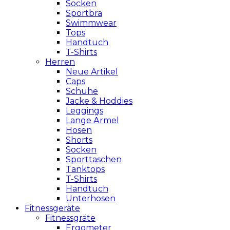
Socken
Sportbra
Swimmwear
Tops
Handtuch
T-Shirts
Herren
Neue Artikel
Caps
Schuhe
Jacke & Hoddies
Leggings
Lange Ärmel
Hosen
Shorts
Socken
Sporttaschen
Tanktops
T-Shirts
Handtuch
Unterhosen
Fitnessgeräte
Fitnessgräte
Ergometer