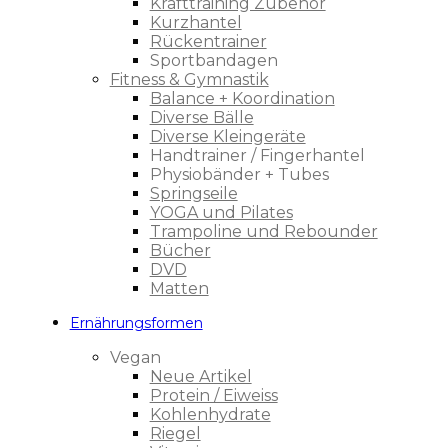
Krafttraining Zubehör
Kurzhantel
Rückentrainer
Sportbandagen
Fitness & Gymnastik
Balance + Koordination
Diverse Bälle
Diverse Kleingeräte
Handtrainer / Fingerhantel
Physiobänder + Tubes
Springseile
YOGA und Pilates
Trampoline und Rebounder
Bücher
DVD
Matten
Ernährungsformen
Vegan
Neue Artikel
Protein / Eiweiss
Kohlenhydrate
Riegel