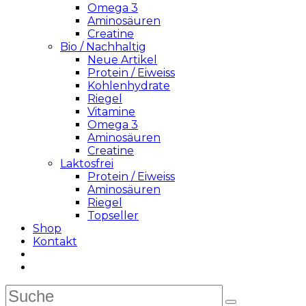
Omega 3
Aminosäuren
Creatine
Bio / Nachhaltig
Neue Artikel
Protein / Eiweiss
Kohlenhydrate
Riegel
Vitamine
Omega 3
Aminosäuren
Creatine
Laktosfrei
Protein / Eiweiss
Aminosäuren
Riegel
Topseller
Shop
Kontakt