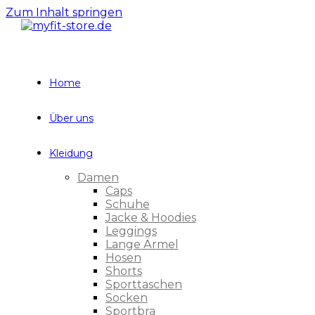
Zum Inhalt springen
Home
Über uns
Kleidung
Damen
Caps
Schuhe
Jacke & Hoodies
Leggings
Lange Ärmel
Hosen
Shorts
Sporttaschen
Socken
Sportbra