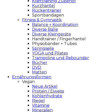
Krafttraining Zubehör
Kurzhantel
Rückentrainer
Sportbandagen
Fitness & Gymnastik
Balance + Koordination
Diverse Bälle
Diverse Kleingeräte
Handtrainer / Fingerhantel
Physiobänder + Tubes
Springseile
YOGA und Pilates
Trampoline und Rebounder
Bücher
DVD
Matten
Ernährungsformen
Vegan
Neue Artikel
Protein / Eiweiss
Kohlenhydrate
Riegel
Vitamine
Mineralien