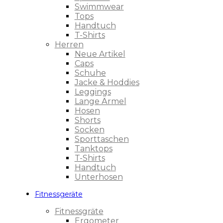
Swimmwear
Tops
Handtuch
T-Shirts
Herren
Neue Artikel
Caps
Schuhe
Jacke & Hoddies
Leggings
Lange Ärmel
Hosen
Shorts
Socken
Sporttaschen
Tanktops
T-Shirts
Handtuch
Unterhosen
Fitnessgeräte
Fitnessgräte
Ergometer