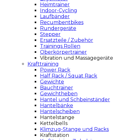
Heimtrainer
Indoor-Cycling
Laufbänder
Recumbentbikes
Rundergeräte
Stepper
Ersatzteile / Zubehör
Trainings Rollen
Oberkörpertrainer
Vibration und Massagegeräte
Krafttraining
Power Rack
Half Rack / Squat Rack
Gewichte
Bauchtrainer
Gewichtheben
Hantel und Schbeinständer
Hantelbänke
Hantelscheiben
Hantelstange
Kettelbells
Klimzug-Stange und Racks
Kraftstation