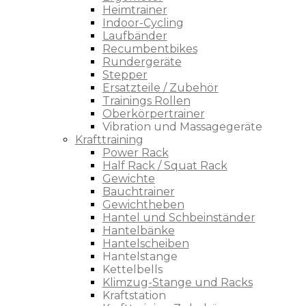
Heimtrainer
Indoor-Cycling
Laufbänder
Recumbentbikes
Rundergeräte
Stepper
Ersatzteile / Zubehör
Trainings Rollen
Oberkörpertrainer
Vibration und Massagegeräte
Krafttraining
Power Rack
Half Rack / Squat Rack
Gewichte
Bauchtrainer
Gewichtheben
Hantel und Schbeinständer
Hantelbänke
Hantelscheiben
Hantelstange
Kettelbells
Klimzug-Stange und Racks
Kraftstation