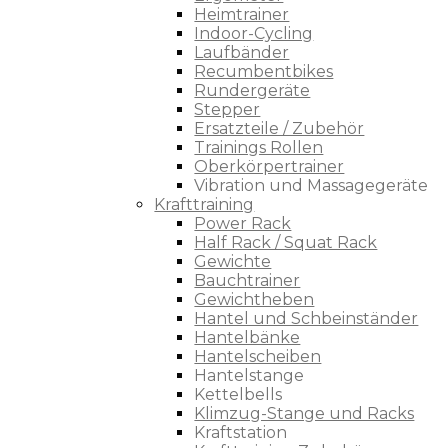
Heimtrainer
Indoor-Cycling
Laufbänder
Recumbentbikes
Rundergeräte
Stepper
Ersatzteile / Zubehör
Trainings Rollen
Oberkörpertrainer
Vibration und Massagegeräte
Krafttraining
Power Rack
Half Rack / Squat Rack
Gewichte
Bauchtrainer
Gewichtheben
Hantel und Schbeinständer
Hantelbänke
Hantelscheiben
Hantelstange
Kettelbells
Klimzug-Stange und Racks
Kraftstation