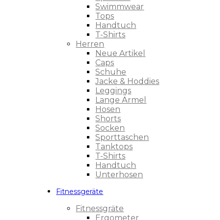
Swimmwear
Tops
Handtuch
T-Shirts
Herren
Neue Artikel
Caps
Schuhe
Jacke & Hoddies
Leggings
Lange Ärmel
Hosen
Shorts
Socken
Sporttaschen
Tanktops
T-Shirts
Handtuch
Unterhosen
Fitnessgeräte
Fitnessgräte
Ergometer