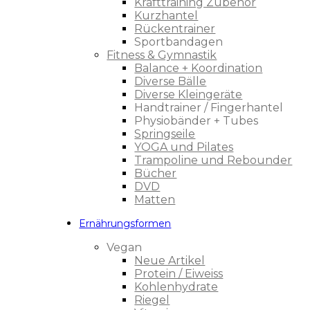
Krafttraining Zubehör
Kurzhantel
Rückentrainer
Sportbandagen
Fitness & Gymnastik
Balance + Koordination
Diverse Bälle
Diverse Kleingeräte
Handtrainer / Fingerhantel
Physiobänder + Tubes
Springseile
YOGA und Pilates
Trampoline und Rebounder
Bücher
DVD
Matten
Ernährungsformen
Vegan
Neue Artikel
Protein / Eiweiss
Kohlenhydrate
Riegel