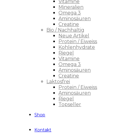
Vitamine
Mineralien
Omega 3
Aminosäuren
Creatine
Bio / Nachhaltig
Neue Artikel
Protein / Eiweiss
Kohlenhydrate
Riegel
Vitamine
Omega 3
Aminosäuren
Creatine
Laktosfrei
Protein / Eiweiss
Aminosäuren
Riegel
Topseller
Shop
Kontakt