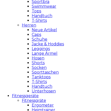
Sportbra
Swimmwear
Tops
Handtuch
T-Shirts
Herren
Neue Artikel
Caps
Schuhe
Jacke & Hoddies
Leggings
Lange Ärmel
Hosen
Shorts
Socken
Sporttaschen
Tanktops
T-Shirts
Handtuch
Unterhosen
Fitnessgeräte
Fitnessgräte
Ergometer
Heimtrainer