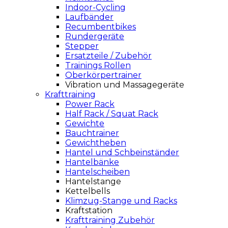
Indoor-Cycling
Laufbänder
Recumbentbikes
Rundergeräte
Stepper
Ersatzteile / Zubehör
Trainings Rollen
Oberkörpertrainer
Vibration und Massagegeräte
Krafttraining
Power Rack
Half Rack / Squat Rack
Gewichte
Bauchtrainer
Gewichtheben
Hantel und Schbeinständer
Hantelbänke
Hantelscheiben
Hantelstange
Kettelbells
Klimzug-Stange und Racks
Kraftstation
Krafttraining Zubehör