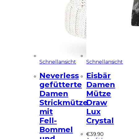
Schnellansicht
Schnellansicht
Neverless
Eisbär
gefütterte
Damen
Damen
Mütze
Strickmütze
Draw
mit
Lux
Fell-
Crystal
Bommel
€
39.90
und