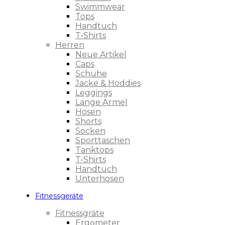
Swimmwear
Tops
Handtuch
T-Shirts
Herren
Neue Artikel
Caps
Schuhe
Jacke & Hoddies
Leggings
Lange Ärmel
Hosen
Shorts
Socken
Sporttaschen
Tanktops
T-Shirts
Handtuch
Unterhosen
Fitnessgeräte
Fitnessgräte
Ergometer