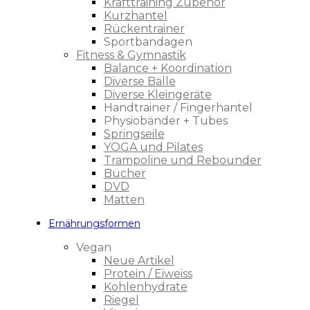
Krafttraining Zubehör
Kurzhantel
Rückentrainer
Sportbandagen
Fitness & Gymnastik
Balance + Koordination
Diverse Bälle
Diverse Kleingeräte
Handtrainer / Fingerhantel
Physiobänder + Tubes
Springseile
YOGA und Pilates
Trampoline und Rebounder
Bücher
DVD
Matten
Ernährungsformen
Vegan
Neue Artikel
Protein / Eiweiss
Kohlenhydrate
Riegel