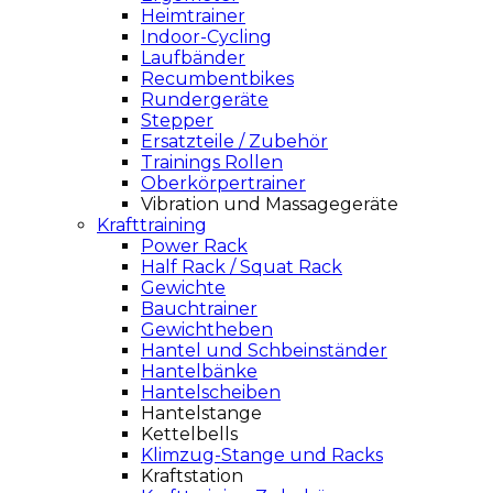
Heimtrainer
Indoor-Cycling
Laufbänder
Recumbentbikes
Rundergeräte
Stepper
Ersatzteile / Zubehör
Trainings Rollen
Oberkörpertrainer
Vibration und Massagegeräte
Krafttraining
Power Rack
Half Rack / Squat Rack
Gewichte
Bauchtrainer
Gewichtheben
Hantel und Schbeinständer
Hantelbänke
Hantelscheiben
Hantelstange
Kettelbells
Klimzug-Stange und Racks
Kraftstation