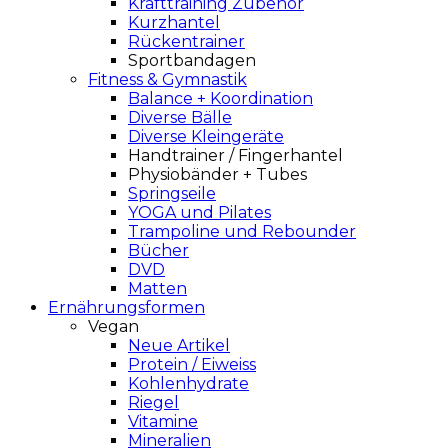
Krafttraining Zubehör
Kurzhantel
Rückentrainer
Sportbandagen
Fitness & Gymnastik
Balance + Koordination
Diverse Bälle
Diverse Kleingeräte
Handtrainer / Fingerhantel
Physiobänder + Tubes
Springseile
YOGA und Pilates
Trampoline und Rebounder
Bücher
DVD
Matten
Ernährungsformen
Vegan
Neue Artikel
Protein / Eiweiss
Kohlenhydrate
Riegel
Vitamine
Mineralien