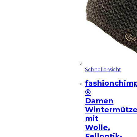
Schnellansicht
fashionchim
®
Damen
Wintermütz
mit
Wolle,
Felloptik-