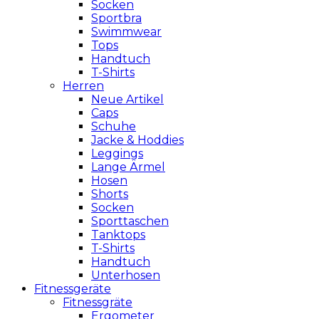
Socken
Sportbra
Swimmwear
Tops
Handtuch
T-Shirts
Herren
Neue Artikel
Caps
Schuhe
Jacke & Hoddies
Leggings
Lange Ärmel
Hosen
Shorts
Socken
Sporttaschen
Tanktops
T-Shirts
Handtuch
Unterhosen
Fitnessgeräte
Fitnessgräte
Ergometer