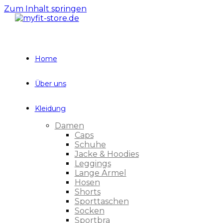
Zum Inhalt springen
Home
Über uns
Kleidung
Damen
Caps
Schuhe
Jacke & Hoodies
Leggings
Lange Ärmel
Hosen
Shorts
Sporttaschen
Socken
Sportbra