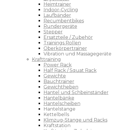
Heimtrainer
Indoor-Cycling
Laufbänder
Recumbentbikes
Rundergeräte
Stepper
Ersatzteile / Zubehör
Trainings Rollen
Oberkörpertrainer
Vibration und Massagegeräte
Krafttraining
Power Rack
Half Rack / Squat Rack
Gewichte
Bauchtrainer
Gewichtheben
Hantel und Schbeinständer
Hantelbänke
Hantelscheiben
Hantelstange
Kettelbells
Klimzug-Stange und Racks
Kraftstation