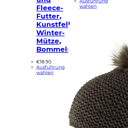
Ausführung
wählen
Fleece-
Futter,
Kunstfell,
Winter-
Mütze,
Bommelmütze
€
18.90
Ausführung
wählen