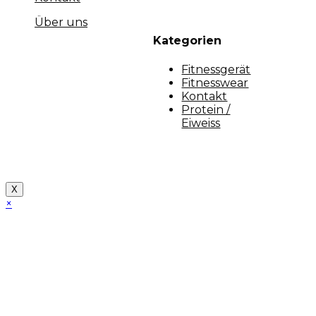
Über uns
Kategorien
Fitnessgerät
Fitnesswear
Kontakt
Protein /
Eiweiss
Copyright [myfit-store] - Made by Kunga
X
×
Close
this
module