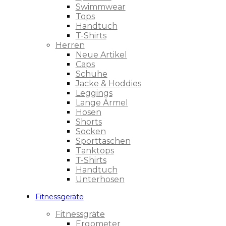
Swimmwear
Tops
Handtuch
T-Shirts
Herren
Neue Artikel
Caps
Schuhe
Jacke & Hoddies
Leggings
Lange Ärmel
Hosen
Shorts
Socken
Sporttaschen
Tanktops
T-Shirts
Handtuch
Unterhosen
Fitnessgeräte
Fitnessgräte
Ergometer