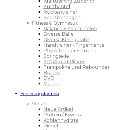
Krafttraining Zubehör
Kurzhantel
Rückentrainer
Sportbandagen
Fitness & Gymnastik
Balance + Koordination
Diverse Bälle
Diverse Kleingeräte
Handtrainer / Fingerhantel
Physiobänder + Tubes
Springseile
YOGA und Pilates
Trampoline und Rebounder
Bücher
DVD
Matten
Ernährungsformen
Vegan
Neue Artikel
Protein / Eiweiss
Kohlenhydrate
Riegel