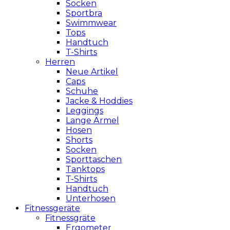
Socken
Sportbra
Swimmwear
Tops
Handtuch
T-Shirts
Herren
Neue Artikel
Caps
Schuhe
Jacke & Hoddies
Leggings
Lange Ärmel
Hosen
Shorts
Socken
Sporttaschen
Tanktops
T-Shirts
Handtuch
Unterhosen
Fitnessgeräte
Fitnessgräte
Ergometer