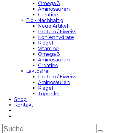
Omega 3
Aminosäuren
Creatine
Bio / Nachhaltig
Neue Artikel
Protein / Eiweiss
Kohlenhydrate
Riegel
Vitamine
Omega 3
Aminosäuren
Creatine
Laktosfrei
Protein / Eiweiss
Aminosäuren
Riegel
Topseller
Shop
Kontakt