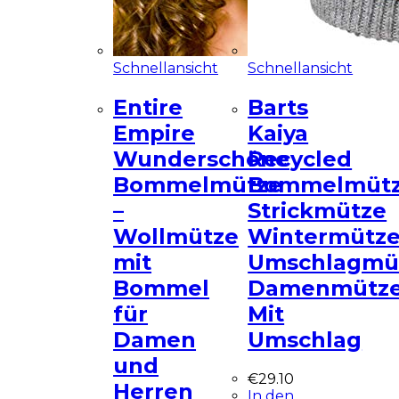
Schnellansicht
Schnellansicht
Entire
Barts
Empire
Kaiya
Wunderschöne
Recycled
Bommelmütze
Bommelmüt
–
Strickmütze
Wollmütze
Wintermütz
mit
Umschlagmü
Bommel
Damenmütz
für
Mit
Damen
Umschlag
und
€
29.10
Herren
In den