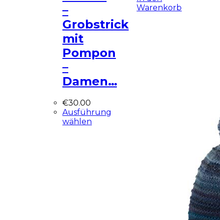
Warenkorb
–
Grobstrick
mit
Pompon
–
Damen…
€
30.00
Ausführung
wählen