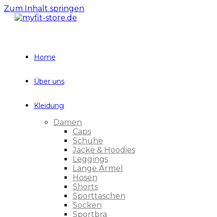
Zum Inhalt springen
Home
Über uns
Kleidung
Damen
Caps
Schuhe
Jacke & Hoodies
Leggings
Lange Ärmel
Hosen
Shorts
Sporttaschen
Socken
Sportbra