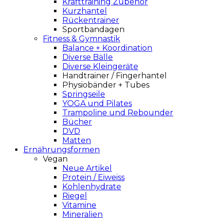
Krafttraining Zubehör
Kurzhantel
Rückentrainer
Sportbandagen
Fitness & Gymnastik
Balance + Koordination
Diverse Bälle
Diverse Kleingeräte
Handtrainer / Fingerhantel
Physiobänder + Tubes
Springseile
YOGA und Pilates
Trampoline und Rebounder
Bücher
DVD
Matten
Ernährungsformen
Vegan
Neue Artikel
Protein / Eiweiss
Kohlenhydrate
Riegel
Vitamine
Mineralien