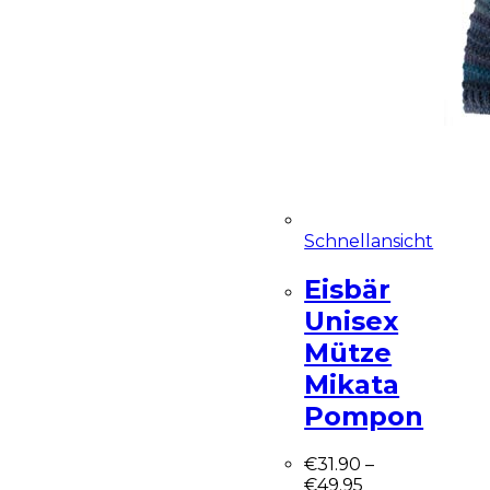
Schnellansicht
Eisbär
Unisex
Mütze
Mikata
Pompon
€
31.90
–
€
49.95