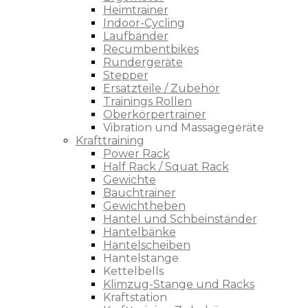
Heimtrainer
Indoor-Cycling
Laufbänder
Recumbentbikes
Rundergeräte
Stepper
Ersatzteile / Zubehör
Trainings Rollen
Oberkörpertrainer
Vibration und Massagegeräte
Krafttraining
Power Rack
Half Rack / Squat Rack
Gewichte
Bauchtrainer
Gewichtheben
Hantel und Schbeinständer
Hantelbänke
Hantelscheiben
Hantelstange
Kettelbells
Klimzug-Stange und Racks
Kraftstation