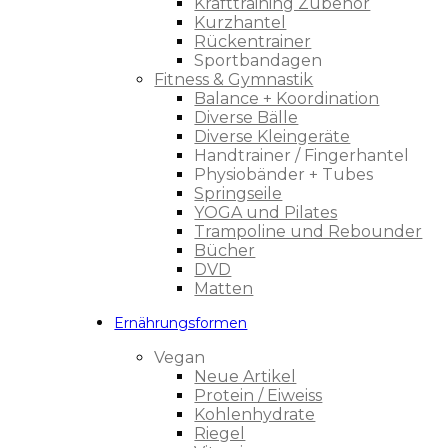
Krafttraining Zubehör
Kurzhantel
Rückentrainer
Sportbandagen
Fitness & Gymnastik
Balance + Koordination
Diverse Bälle
Diverse Kleingeräte
Handtrainer / Fingerhantel
Physiobänder + Tubes
Springseile
YOGA und Pilates
Trampoline und Rebounder
Bücher
DVD
Matten
Ernährungsformen
Vegan
Neue Artikel
Protein / Eiweiss
Kohlenhydrate
Riegel