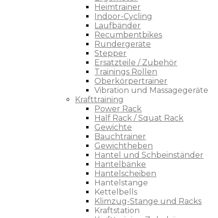
Heimtrainer
Indoor-Cycling
Laufbänder
Recumbentbikes
Rundergeräte
Stepper
Ersatzteile / Zubehör
Trainings Rollen
Oberkörpertrainer
Vibration und Massagegeräte
Krafttraining
Power Rack
Half Rack / Squat Rack
Gewichte
Bauchtrainer
Gewichtheben
Hantel und Schbeinständer
Hantelbänke
Hantelscheiben
Hantelstange
Kettelbells
Klimzug-Stange und Racks
Kraftstation