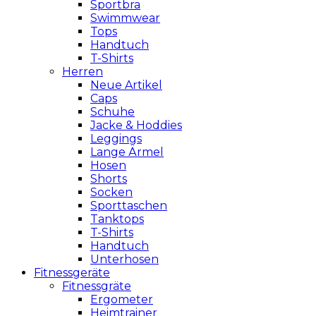
Sportbra
Swimmwear
Tops
Handtuch
T-Shirts
Herren
Neue Artikel
Caps
Schuhe
Jacke & Hoddies
Leggings
Lange Ärmel
Hosen
Shorts
Socken
Sporttaschen
Tanktops
T-Shirts
Handtuch
Unterhosen
Fitnessgeräte
Fitnessgräte
Ergometer
Heimtrainer