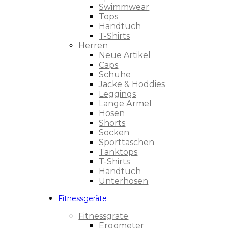
Swimmwear
Tops
Handtuch
T-Shirts
Herren
Neue Artikel
Caps
Schuhe
Jacke & Hoddies
Leggings
Lange Ärmel
Hosen
Shorts
Socken
Sporttaschen
Tanktops
T-Shirts
Handtuch
Unterhosen
Fitnessgeräte
Fitnessgräte
Ergometer