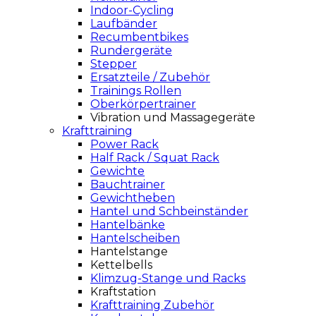
Indoor-Cycling
Laufbänder
Recumbentbikes
Rundergeräte
Stepper
Ersatzteile / Zubehör
Trainings Rollen
Oberkörpertrainer
Vibration und Massagegeräte
Krafttraining
Power Rack
Half Rack / Squat Rack
Gewichte
Bauchtrainer
Gewichtheben
Hantel und Schbeinständer
Hantelbänke
Hantelscheiben
Hantelstange
Kettelbells
Klimzug-Stange und Racks
Kraftstation
Krafttraining Zubehör