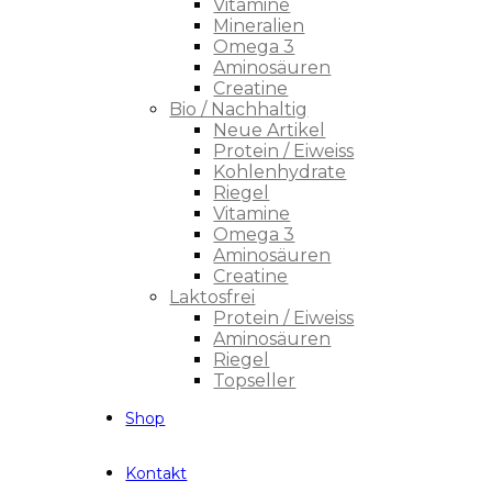
Vitamine
Mineralien
Omega 3
Aminosäuren
Creatine
Bio / Nachhaltig
Neue Artikel
Protein / Eiweiss
Kohlenhydrate
Riegel
Vitamine
Omega 3
Aminosäuren
Creatine
Laktosfrei
Protein / Eiweiss
Aminosäuren
Riegel
Topseller
Shop
Kontakt