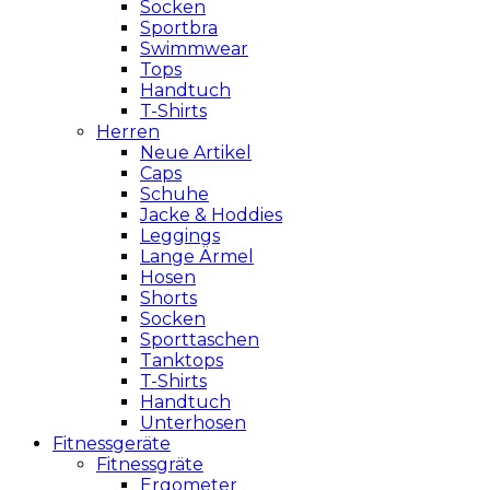
Socken
Sportbra
Swimmwear
Tops
Handtuch
T-Shirts
Herren
Neue Artikel
Caps
Schuhe
Jacke & Hoddies
Leggings
Lange Ärmel
Hosen
Shorts
Socken
Sporttaschen
Tanktops
T-Shirts
Handtuch
Unterhosen
Fitnessgeräte
Fitnessgräte
Ergometer