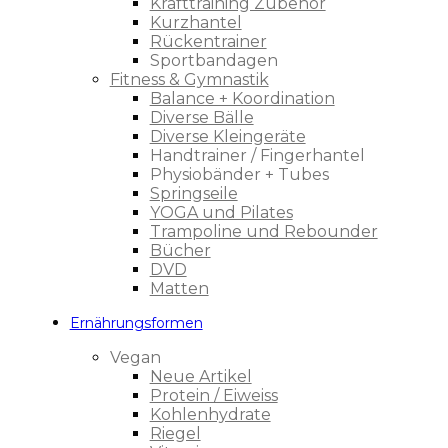
Krafttraining Zubehör
Kurzhantel
Rückentrainer
Sportbandagen
Fitness & Gymnastik
Balance + Koordination
Diverse Bälle
Diverse Kleingeräte
Handtrainer / Fingerhantel
Physiobänder + Tubes
Springseile
YOGA und Pilates
Trampoline und Rebounder
Bücher
DVD
Matten
Ernährungsformen
Vegan
Neue Artikel
Protein / Eiweiss
Kohlenhydrate
Riegel