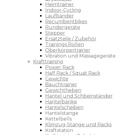
Heimtrainer
Indoor-Cycling
Laufbänder
Recumbentbikes
Rundergeräte
Stepper
Ersatzteile / Zubehör
Trainings Rollen
Oberkörpertrainer
Vibration und Massagegeräte
Krafttraining
Power Rack
Half Rack / Squat Rack
Gewichte
Bauchtrainer
Gewichtheben
Hantel und Schbeinständer
Hantelbänke
Hantelscheiben
Hantelstange
Kettelbells
Klimzug-Stange und Racks
Kraftstation