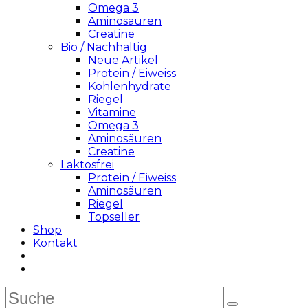
Omega 3
Aminosäuren
Creatine
Bio / Nachhaltig
Neue Artikel
Protein / Eiweiss
Kohlenhydrate
Riegel
Vitamine
Omega 3
Aminosäuren
Creatine
Laktosfrei
Protein / Eiweiss
Aminosäuren
Riegel
Topseller
Shop
Kontakt