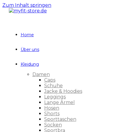
Zum Inhalt springen
Home
Über uns
Kleidung
Damen
Caps
Schuhe
Jacke & Hoodies
Leggings
Lange Ärmel
Hosen
Shorts
Sporttaschen
Socken
Sportbra