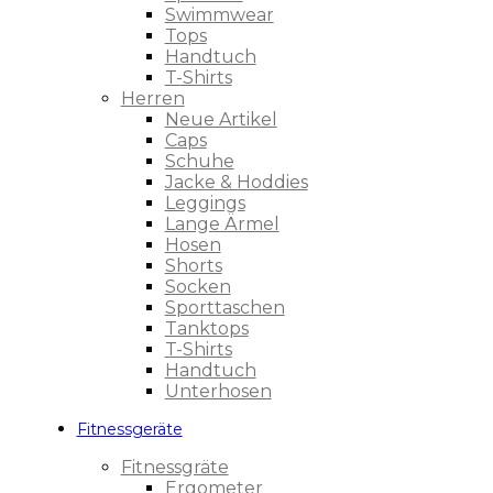
Swimmwear
Tops
Handtuch
T-Shirts
Herren
Neue Artikel
Caps
Schuhe
Jacke & Hoddies
Leggings
Lange Ärmel
Hosen
Shorts
Socken
Sporttaschen
Tanktops
T-Shirts
Handtuch
Unterhosen
Fitnessgeräte
Fitnessgräte
Ergometer