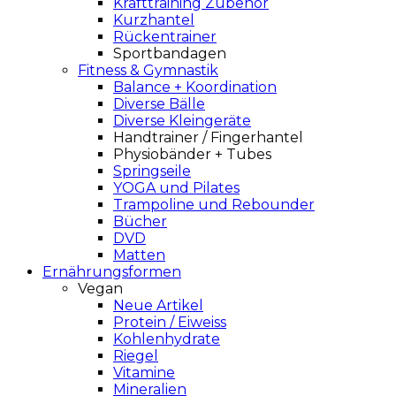
Krafttraining Zubehör
Kurzhantel
Rückentrainer
Sportbandagen
Fitness & Gymnastik
Balance + Koordination
Diverse Bälle
Diverse Kleingeräte
Handtrainer / Fingerhantel
Physiobänder + Tubes
Springseile
YOGA und Pilates
Trampoline und Rebounder
Bücher
DVD
Matten
Ernährungsformen
Vegan
Neue Artikel
Protein / Eiweiss
Kohlenhydrate
Riegel
Vitamine
Mineralien