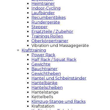
Heimtrainer
Indoor-Cycling
Laufbänder
Recumbentbikes
Rundergeräte
Stepper
Ersatzteile / Zubehör
Trainings Rollen
Oberkörpertrainer
Vibration und Massagegeräte
Krafttraining
Power Rack
Half Rack / Squat Rack
Gewichte
Bauchtrainer
Gewichtheben
Hantel und Schbeinständer
Hantelbänke
Hantelscheiben
Hantelstange
Kettelbells
Klimzug-Stange und Racks
Kraftstation