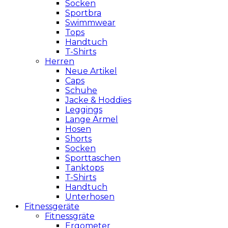
Socken
Sportbra
Swimmwear
Tops
Handtuch
T-Shirts
Herren
Neue Artikel
Caps
Schuhe
Jacke & Hoddies
Leggings
Lange Ärmel
Hosen
Shorts
Socken
Sporttaschen
Tanktops
T-Shirts
Handtuch
Unterhosen
Fitnessgeräte
Fitnessgräte
Ergometer