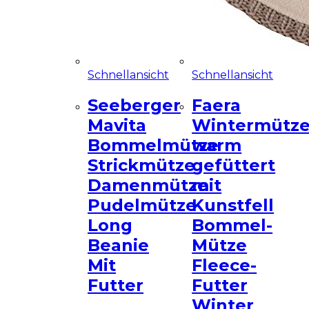
Schnellansicht
Schnellansicht
Seeberger
Faera
Mavita
Wintermütz
Bommelmütze
warm
Strickmütze
gefüttert
Damenmütze
mit
Pudelmütze
Kunstfell
Long
Bommel-
Beanie
Mütze
Mit
Fleece-
Futter
Futter
Winter