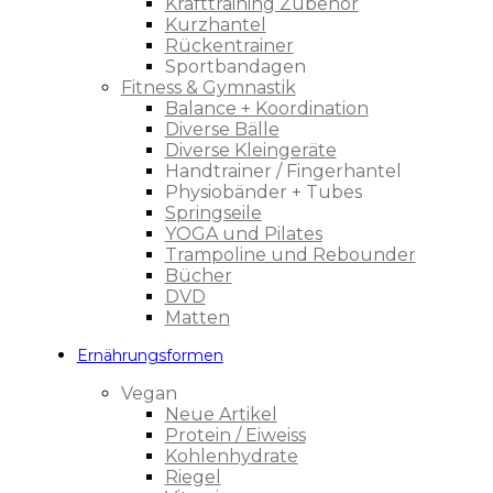
Krafttraining Zubehör
Kurzhantel
Rückentrainer
Sportbandagen
Fitness & Gymnastik
Balance + Koordination
Diverse Bälle
Diverse Kleingeräte
Handtrainer / Fingerhantel
Physiobänder + Tubes
Springseile
YOGA und Pilates
Trampoline und Rebounder
Bücher
DVD
Matten
Ernährungsformen
Vegan
Neue Artikel
Protein / Eiweiss
Kohlenhydrate
Riegel