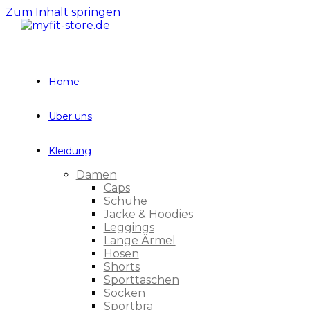
Zum Inhalt springen
Home
Über uns
Kleidung
Damen
Caps
Schuhe
Jacke & Hoodies
Leggings
Lange Ärmel
Hosen
Shorts
Sporttaschen
Socken
Sportbra