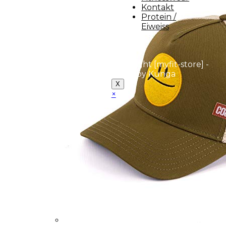
Kontakt
Protein /
Eiweiss
Copyright [myfit-store] -
Made by Kunga
X
×
Close
this
module
Demo Website!