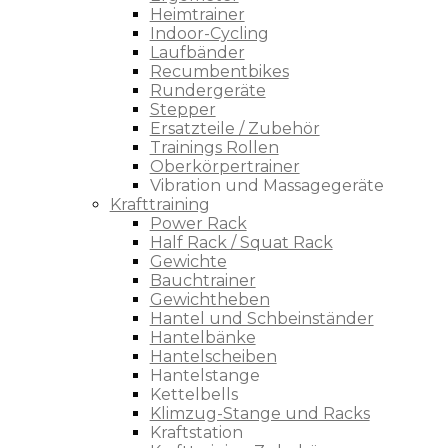
Heimtrainer
Indoor-Cycling
Laufbänder
Recumbentbikes
Rundergeräte
Stepper
Ersatzteile / Zubehör
Trainings Rollen
Oberkörpertrainer
Vibration und Massagegeräte
Krafttraining
Power Rack
Half Rack / Squat Rack
Gewichte
Bauchtrainer
Gewichtheben
Hantel und Schbeinständer
Hantelbänke
Hantelscheiben
Hantelstange
Kettelbells
Klimzug-Stange und Racks
Kraftstation