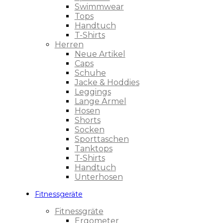
Swimmwear
Tops
Handtuch
T-Shirts
Herren
Neue Artikel
Caps
Schuhe
Jacke & Hoddies
Leggings
Lange Ärmel
Hosen
Shorts
Socken
Sporttaschen
Tanktops
T-Shirts
Handtuch
Unterhosen
Fitnessgeräte
Fitnessgräte
Ergometer