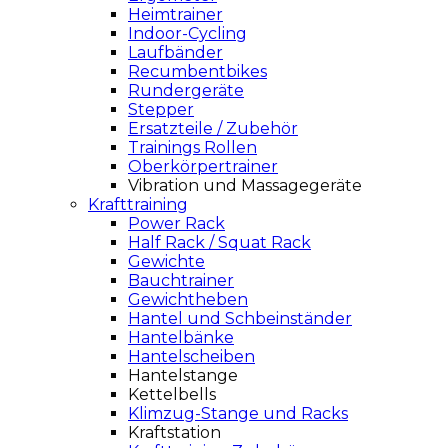
Heimtrainer
Indoor-Cycling
Laufbänder
Recumbentbikes
Rundergeräte
Stepper
Ersatzteile / Zubehör
Trainings Rollen
Oberkörpertrainer
Vibration und Massagegeräte
Krafttraining
Power Rack
Half Rack / Squat Rack
Gewichte
Bauchtrainer
Gewichtheben
Hantel und Schbeinständer
Hantelbänke
Hantelscheiben
Hantelstange
Kettelbells
Klimzug-Stange und Racks
Kraftstation