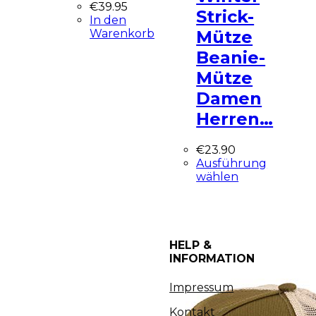
€
39.95
Strick-
In den
Warenkorb
Mütze
Beanie-
Mütze
Damen
Herren…
€
23.90
Ausführung
wählen
HELP &
INFORMATION
Impressum
Kontakt