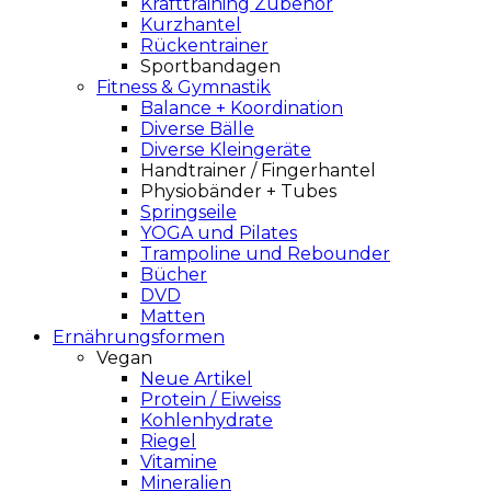
Krafttraining Zubehör
Kurzhantel
Rückentrainer
Sportbandagen
Fitness & Gymnastik
Balance + Koordination
Diverse Bälle
Diverse Kleingeräte
Handtrainer / Fingerhantel
Physiobänder + Tubes
Springseile
YOGA und Pilates
Trampoline und Rebounder
Bücher
DVD
Matten
Ernährungsformen
Vegan
Neue Artikel
Protein / Eiweiss
Kohlenhydrate
Riegel
Vitamine
Mineralien