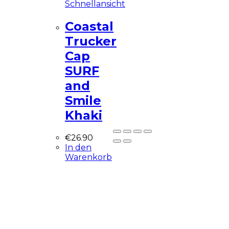
Schnellansicht
Diese Seite ist eine
Coastal
Demo Affiliate Website!
Trucker
Cap
SURF
and
Smile
Nicht mehr zeigen
Khaki
€
26.90
In den
Warenkorb