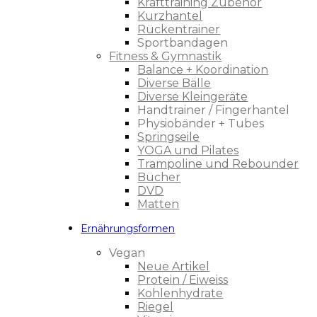
Krafttraining Zubehör
Kurzhantel
Rückentrainer
Sportbandagen
Fitness & Gymnastik
Balance + Koordination
Diverse Bälle
Diverse Kleingeräte
Handtrainer / Fingerhantel
Physiobänder + Tubes
Springseile
YOGA und Pilates
Trampoline und Rebounder
Bücher
DVD
Matten
Ernährungsformen
Vegan
Neue Artikel
Protein / Eiweiss
Kohlenhydrate
Riegel