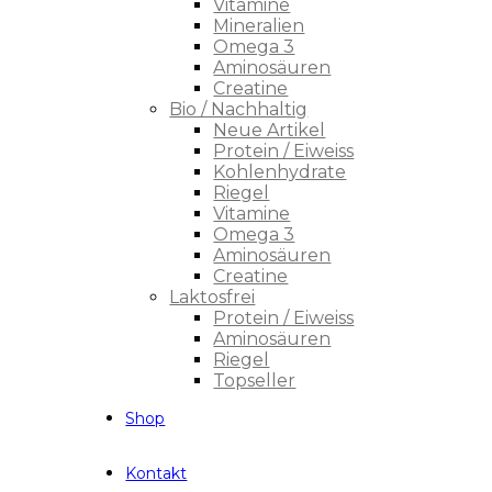
Vitamine
Mineralien
Omega 3
Aminosäuren
Creatine
Bio / Nachhaltig
Neue Artikel
Protein / Eiweiss
Kohlenhydrate
Riegel
Vitamine
Omega 3
Aminosäuren
Creatine
Laktosfrei
Protein / Eiweiss
Aminosäuren
Riegel
Topseller
Shop
Kontakt