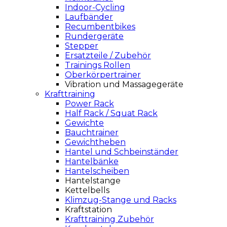
Indoor-Cycling
Laufbänder
Recumbentbikes
Rundergeräte
Stepper
Ersatzteile / Zubehör
Trainings Rollen
Oberkörpertrainer
Vibration und Massagegeräte
Krafttraining
Power Rack
Half Rack / Squat Rack
Gewichte
Bauchtrainer
Gewichtheben
Hantel und Schbeinständer
Hantelbänke
Hantelscheiben
Hantelstange
Kettelbells
Klimzug-Stange und Racks
Kraftstation
Krafttraining Zubehör