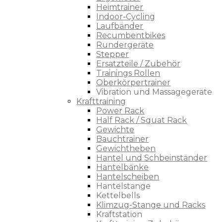
Heimtrainer
Indoor-Cycling
Laufbänder
Recumbentbikes
Rundergeräte
Stepper
Ersatzteile / Zubehör
Trainings Rollen
Oberkörpertrainer
Vibration und Massagegeräte
Krafttraining
Power Rack
Half Rack / Squat Rack
Gewichte
Bauchtrainer
Gewichtheben
Hantel und Schbeinständer
Hantelbänke
Hantelscheiben
Hantelstange
Kettelbells
Klimzug-Stange und Racks
Kraftstation