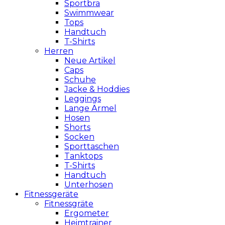
Sportbra
Swimmwear
Tops
Handtuch
T-Shirts
Herren
Neue Artikel
Caps
Schuhe
Jacke & Hoddies
Leggings
Lange Ärmel
Hosen
Shorts
Socken
Sporttaschen
Tanktops
T-Shirts
Handtuch
Unterhosen
Fitnessgeräte
Fitnessgräte
Ergometer
Heimtrainer