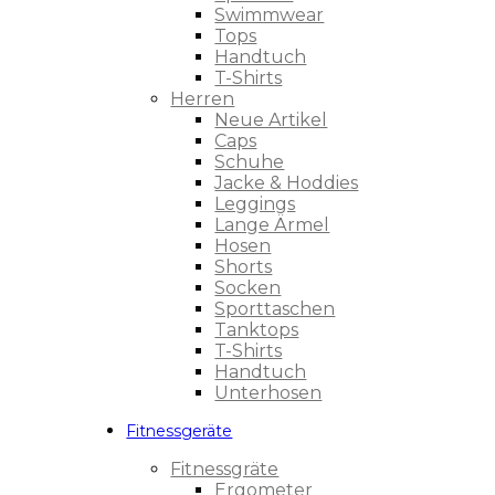
Swimmwear
Tops
Handtuch
T-Shirts
Herren
Neue Artikel
Caps
Schuhe
Jacke & Hoddies
Leggings
Lange Ärmel
Hosen
Shorts
Socken
Sporttaschen
Tanktops
T-Shirts
Handtuch
Unterhosen
Fitnessgeräte
Fitnessgräte
Ergometer