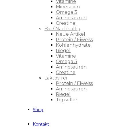
Vitamine
Mineralien
Omega 3
Aminosäuren
Creatine
Bio / Nachhaltig
Neue Artikel
Protein / Eiweiss
Kohlenhydrate
Riegel
Vitamine
Omega 3
Aminosäuren
Creatine
Laktosfrei
Protein / Eiweiss
Aminosäuren
Riegel
Topseller
Shop
Kontakt