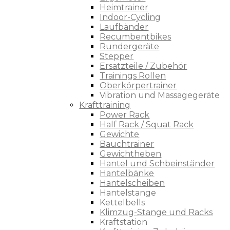
Heimtrainer
Indoor-Cycling
Laufbänder
Recumbentbikes
Rundergeräte
Stepper
Ersatzteile / Zubehör
Trainings Rollen
Oberkörpertrainer
Vibration und Massagegeräte
Krafttraining
Power Rack
Half Rack / Squat Rack
Gewichte
Bauchtrainer
Gewichtheben
Hantel und Schbeinständer
Hantelbänke
Hantelscheiben
Hantelstange
Kettelbells
Klimzug-Stange und Racks
Kraftstation