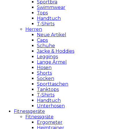
Sportbra
Swimmwear
Tops
Handtuch
T-Shirts
Herren
Neue Artikel
Caps
Schuhe
Jacke & Hoddies
Leggings
Lange Ärmel
Hosen
Shorts
Socken
Sporttaschen
Tanktops
T-Shirts
Handtuch
Unterhosen
Fitnessgeräte
Fitnessgräte
Ergometer
Heimtrainer