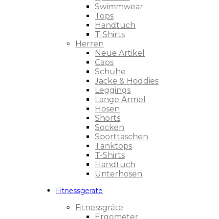
Swimmwear
Tops
Handtuch
T-Shirts
Herren
Neue Artikel
Caps
Schuhe
Jacke & Hoddies
Leggings
Lange Ärmel
Hosen
Shorts
Socken
Sporttaschen
Tanktops
T-Shirts
Handtuch
Unterhosen
Fitnessgeräte
Fitnessgräte
Ergometer