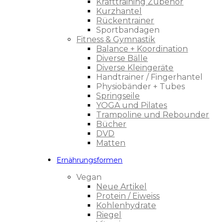
Krafttraining Zubehör
Kurzhantel
Rückentrainer
Sportbandagen
Fitness & Gymnastik
Balance + Koordination
Diverse Bälle
Diverse Kleingeräte
Handtrainer / Fingerhantel
Physiobänder + Tubes
Springseile
YOGA und Pilates
Trampoline und Rebounder
Bücher
DVD
Matten
Ernährungsformen
Vegan
Neue Artikel
Protein / Eiweiss
Kohlenhydrate
Riegel