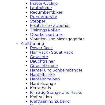
Indoor-Cycling
Laufbänder
Recumbentbikes
Rundergeräte
Stepper
Ersatzteile / Zubehör
Trainings Rollen
Oberkörpertrainer
Vibration und Massagegeräte
Krafttraining
Power Rack
Half Rack / Squat Rack
Gewichte
Bauchtrainer
Gewichtheben
Hantel und Schbeinständer
Hantelbänke
Hantelscheiben
Hantelstange
Kettelbells
Klimzug-Stange und Racks
Kraftstation
Krafttraining Zubehör