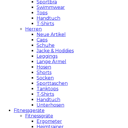
Sportbra
Swimmwear
Tops
Handtuch
T-Shirts
Herren
Neue Artikel
Caps
Schuhe
Jacke & Hoddies
Leggings
Lange Ärmel
Hosen
Shorts
Socken
Sporttaschen
Tanktops
T-Shirts
Handtuch
Unterhosen
Fitnessgeräte
Fitnessgräte
Ergometer
Heimtrainer