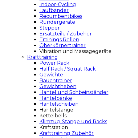
Indoor-Cycling
Laufbänder
Recumbentbikes
Rundergeräte
Stepper
Ersatzteile / Zubehör
Trainings Rollen
Oberkörpertrainer
Vibration und Massagegeräte
Krafttraining
Power Rack
Half Rack / Squat Rack
Gewichte
Bauchtrainer
Gewichtheben
Hantel und Schbeinständer
Hantelbänke
Hantelscheiben
Hantelstange
Kettelbells
Klimzug-Stange und Racks
Kraftstation
Krafttraining Zubehör