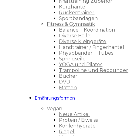
Krafttraining Zubehör
Kurzhantel
Rückentrainer
Sportbandagen
Fitness & Gymnastik
Balance + Koordination
Diverse Bälle
Diverse Kleingeräte
Handtrainer / Fingerhantel
Physiobänder + Tubes
Springseile
YOGA und Pilates
Trampoline und Rebounder
Bücher
DVD
Matten
Ernährungsformen
Vegan
Neue Artikel
Protein / Eiweiss
Kohlenhydrate
Riegel