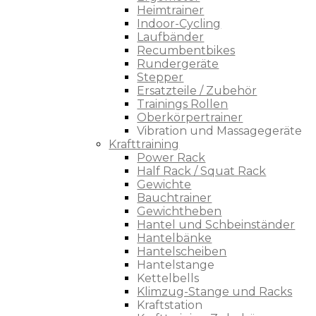
Heimtrainer
Indoor-Cycling
Laufbänder
Recumbentbikes
Rundergeräte
Stepper
Ersatzteile / Zubehör
Trainings Rollen
Oberkörpertrainer
Vibration und Massagegeräte
Krafttraining
Power Rack
Half Rack / Squat Rack
Gewichte
Bauchtrainer
Gewichtheben
Hantel und Schbeinständer
Hantelbänke
Hantelscheiben
Hantelstange
Kettelbells
Klimzug-Stange und Racks
Kraftstation