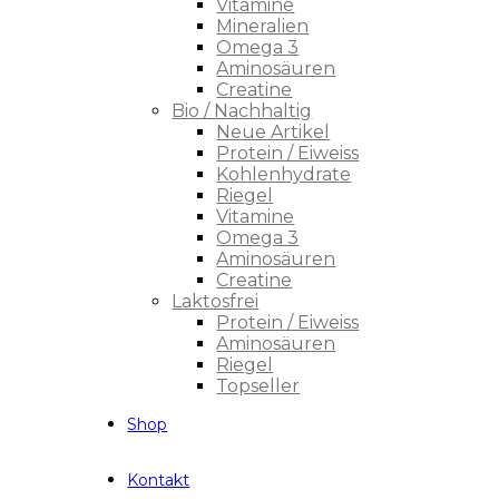
Vitamine
Mineralien
Omega 3
Aminosäuren
Creatine
Bio / Nachhaltig
Neue Artikel
Protein / Eiweiss
Kohlenhydrate
Riegel
Vitamine
Omega 3
Aminosäuren
Creatine
Laktosfrei
Protein / Eiweiss
Aminosäuren
Riegel
Topseller
Shop
Kontakt