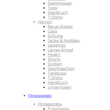
Swimmwear
Tops
Handtuch
T-Shirts
Herren
Neue Artikel
Caps
Schuhe
Jacke & Hoddies
Leggings
Lange Ärmel
Hosen
Shorts
Socken
Sporttaschen
Tanktops
T-Shirts
Handtuch
Unterhosen
Fitnessgeräte
Fitnessgräte
Ergometer