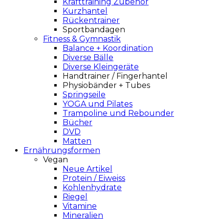
Krafttraining Zubehör
Kurzhantel
Rückentrainer
Sportbandagen
Fitness & Gymnastik
Balance + Koordination
Diverse Bälle
Diverse Kleingeräte
Handtrainer / Fingerhantel
Physiobänder + Tubes
Springseile
YOGA und Pilates
Trampoline und Rebounder
Bücher
DVD
Matten
Ernährungsformen
Vegan
Neue Artikel
Protein / Eiweiss
Kohlenhydrate
Riegel
Vitamine
Mineralien