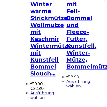
Winter
mit
warme
Fell-
Strickmütze
Bommel
Wollmütze
und
mit
Fleece-
Kaschmir
Futter,
Wintermütze
Kunstfell,
mit
Winter-
Kunstfell
Mütze,
Bommel
Bommelmüt
Slouch…
€
18.90
Ausführung
€
19.90
–
wählen
€
22.90
Ausführung
wählen