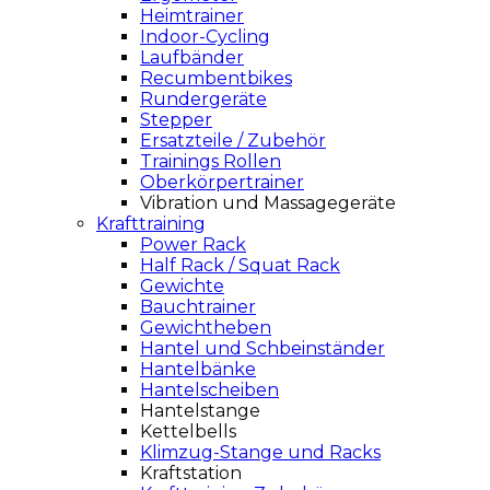
Heimtrainer
Indoor-Cycling
Laufbänder
Recumbentbikes
Rundergeräte
Stepper
Ersatzteile / Zubehör
Trainings Rollen
Oberkörpertrainer
Vibration und Massagegeräte
Krafttraining
Power Rack
Half Rack / Squat Rack
Gewichte
Bauchtrainer
Gewichtheben
Hantel und Schbeinständer
Hantelbänke
Hantelscheiben
Hantelstange
Kettelbells
Klimzug-Stange und Racks
Kraftstation