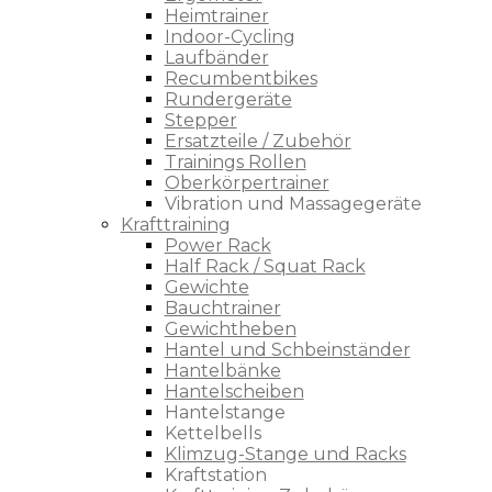
Heimtrainer
Indoor-Cycling
Laufbänder
Recumbentbikes
Rundergeräte
Stepper
Ersatzteile / Zubehör
Trainings Rollen
Oberkörpertrainer
Vibration und Massagegeräte
Krafttraining
Power Rack
Half Rack / Squat Rack
Gewichte
Bauchtrainer
Gewichtheben
Hantel und Schbeinständer
Hantelbänke
Hantelscheiben
Hantelstange
Kettelbells
Klimzug-Stange und Racks
Kraftstation