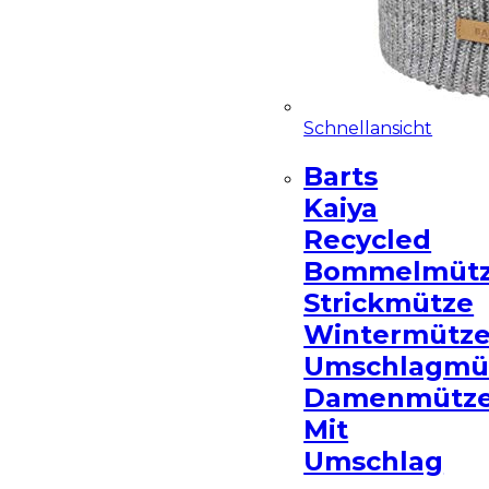
Schnellansicht
Barts
Kaiya
Recycled
Bommelmüt
Strickmütze
Wintermütz
Umschlagmü
Damenmütz
Mit
Umschlag