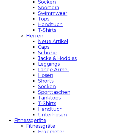
Socken
Sportbra
Swimmwear
Tops
Handtuch
T-Shirts
Herren
Neue Artikel
Caps
Schuhe
Jacke & Hoddies
Leggings
Lange Ärmel
Hosen
Shorts
Socken
Sporttaschen
Tanktops
T-Shirts
Handtuch
Unterhosen
Fitnessgeräte
Fitnessgräte
Ergometer