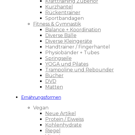
Krafttraining Zubehör
Kurzhantel
Rückentrainer
Sportbandagen
Fitness & Gymnastik
Balance + Koordination
Diverse Bälle
Diverse Kleingeräte
Handtrainer / Fingerhantel
Physiobänder + Tubes
Springseile
YOGA und Pilates
Trampoline und Rebounder
Bücher
DVD
Matten
Ernährungsformen
Vegan
Neue Artikel
Protein / Eiweiss
Kohlenhydrate
Riegel