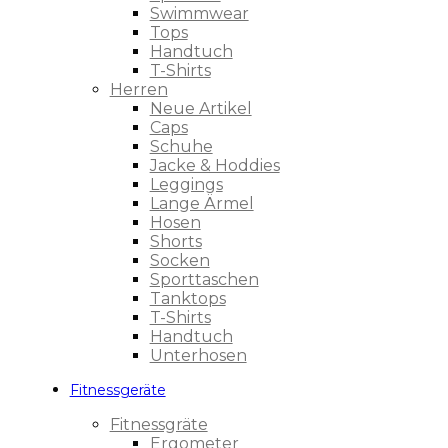
Swimmwear
Tops
Handtuch
T-Shirts
Herren
Neue Artikel
Caps
Schuhe
Jacke & Hoddies
Leggings
Lange Ärmel
Hosen
Shorts
Socken
Sporttaschen
Tanktops
T-Shirts
Handtuch
Unterhosen
Fitnessgeräte
Fitnessgräte
Ergometer