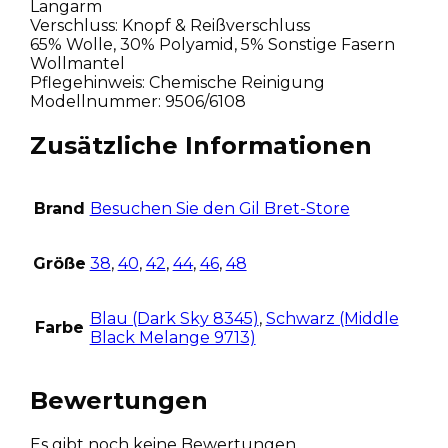
Langarm
Verschluss: Knopf & Reißverschluss
65% Wolle, 30% Polyamid, 5% Sonstige Fasern
Wollmantel
Pflegehinweis: Chemische Reinigung
Modellnummer: 9506/6108
Zusätzliche Informationen
Brand
Besuchen Sie den Gil Bret-Store
Größe
38
,
40
,
42
,
44
,
46
,
48
Blau (Dark Sky 8345)
,
Schwarz (Middle
Farbe
Black Melange 9713)
Bewertungen
Es gibt noch keine Bewertungen.