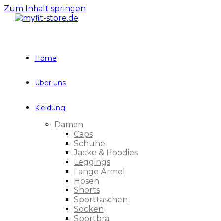
Zum Inhalt springen
Home
Über uns
Kleidung
Damen
Caps
Schuhe
Jacke & Hoodies
Leggings
Lange Ärmel
Hosen
Shorts
Sporttaschen
Socken
Sportbra