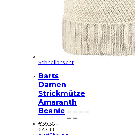
Demo Website!
Diese Seite ist eine
Demo Affiliate Website!
Schnellansicht
Barts
Damen
Strickmütze
Nicht mehr zeigen
Amaranth
Beanie
€
39.36
–
€
47.99