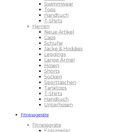
Swimmwear
Tops
Handtuch
T-Shirts
Herren
Neue Artikel
Caps
Schuhe
Jacke & Hoddies
Leggings
Lange Ärmel
Hosen
Shorts
Socken
Sporttaschen
Tanktops
T-Shirts
Handtuch
Unterhosen
Fitnessgeräte
Fitnessgräte
Ergometer