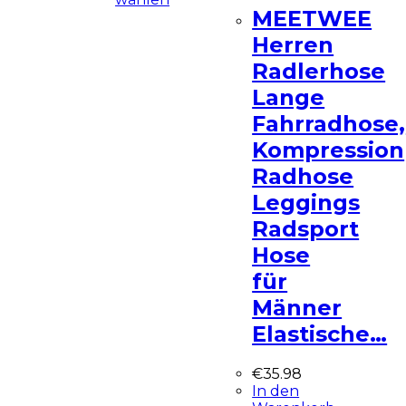
MEETWEE
Herren
Radlerhose
Lange
Fahrradhose,
Kompression
Radhose
Leggings
Radsport
Hose
für
Männer
Elastische…
€
35.98
In den