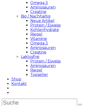
Omega 3
Aminosäuren
Creatine
Bio / Nachhaltig
Neue Artikel
Protein / Eiweiss
Kohlenhydrate
Riegel
Vitamine
Omega 3
Aminosäuren
Creatine
Laktosfrei
Protein / Eiweiss
Aminosäuren
Riegel
Topseller
Shop
Kontakt