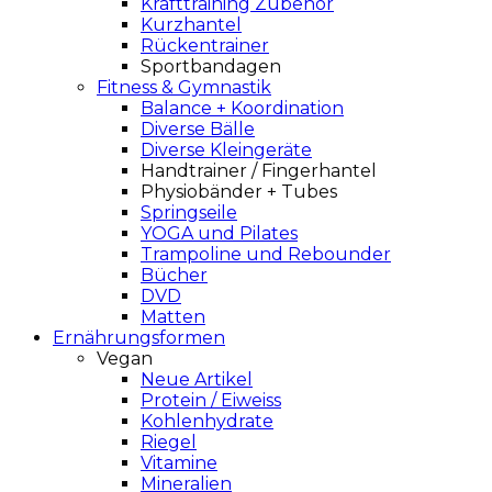
Krafttraining Zubehör
Kurzhantel
Rückentrainer
Sportbandagen
Fitness & Gymnastik
Balance + Koordination
Diverse Bälle
Diverse Kleingeräte
Handtrainer / Fingerhantel
Physiobänder + Tubes
Springseile
YOGA und Pilates
Trampoline und Rebounder
Bücher
DVD
Matten
Ernährungsformen
Vegan
Neue Artikel
Protein / Eiweiss
Kohlenhydrate
Riegel
Vitamine
Mineralien