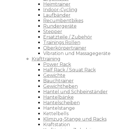
Heimtrainer
Indoor-Cycling
Laufbänder
Recumbentbikes
Rundergeräte
Stepper
Ersatzteile / Zubehör
Trainings Rollen
Oberkörpertrainer
Vibration und Massagegeräte
Krafttraining
Power Rack
Half Rack / Squat Rack
Gewichte
Bauchtrainer
Gewichtheben
Hantel und Schbeinständer
Hantelbänke
Hantelscheiben
Hantelstange
Kettelbells
Klimzug-Stange und Racks
Kraftstation