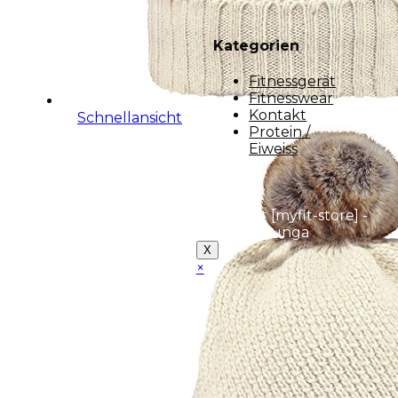
Kategorien
Fitnessgerät
Fitnesswear
Kontakt
Schnellansicht
Protein /
Eiweiss
Copyright [myfit-store] -
Made by Kunga
X
×
Close
this
module