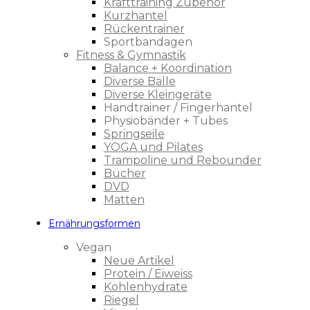
Krafttraining Zubehör
Kurzhantel
Rückentrainer
Sportbandagen
Fitness & Gymnastik
Balance + Koordination
Diverse Bälle
Diverse Kleingeräte
Handtrainer / Fingerhantel
Physiobänder + Tubes
Springseile
YOGA und Pilates
Trampoline und Rebounder
Bücher
DVD
Matten
Ernährungsformen
Vegan
Neue Artikel
Protein / Eiweiss
Kohlenhydrate
Riegel