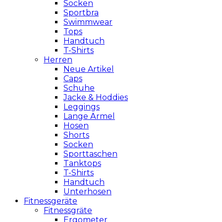
Socken
Sportbra
Swimmwear
Tops
Handtuch
T-Shirts
Herren
Neue Artikel
Caps
Schuhe
Jacke & Hoddies
Leggings
Lange Ärmel
Hosen
Shorts
Socken
Sporttaschen
Tanktops
T-Shirts
Handtuch
Unterhosen
Fitnessgeräte
Fitnessgräte
Ergometer