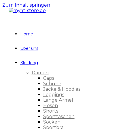
Zum Inhalt springen
Home
Über uns
Kleidung
Damen
Caps
Schuhe
Jacke & Hoodies
Leggings
Lange Ärmel
Hosen
Shorts
Sporttaschen
Socken
Sportbra