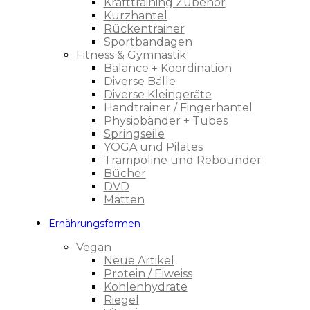
Krafttraining Zubehör
Kurzhantel
Rückentrainer
Sportbandagen
Fitness & Gymnastik
Balance + Koordination
Diverse Bälle
Diverse Kleingeräte
Handtrainer / Fingerhantel
Physiobänder + Tubes
Springseile
YOGA und Pilates
Trampoline und Rebounder
Bücher
DVD
Matten
Ernährungsformen
Vegan
Neue Artikel
Protein / Eiweiss
Kohlenhydrate
Riegel