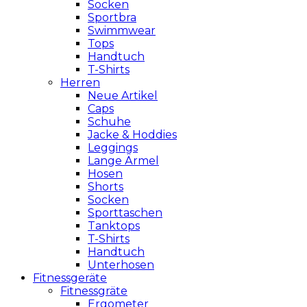
Socken
Sportbra
Swimmwear
Tops
Handtuch
T-Shirts
Herren
Neue Artikel
Caps
Schuhe
Jacke & Hoddies
Leggings
Lange Ärmel
Hosen
Shorts
Socken
Sporttaschen
Tanktops
T-Shirts
Handtuch
Unterhosen
Fitnessgeräte
Fitnessgräte
Ergometer