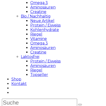
Omega 3
Aminosäuren
Creatine
Bio / Nachhaltig
Neue Artikel
Protein / Eiweiss
Kohlenhydrate
Riegel
Vitamine
Omega 3
Aminosäuren
Creatine
Laktosfrei
Protein / Eiweiss
Aminosäuren
Riegel
Topseller
Shop
Kontakt