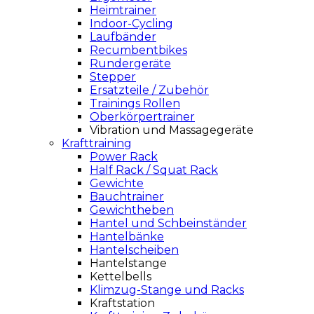
Heimtrainer
Indoor-Cycling
Laufbänder
Recumbentbikes
Rundergeräte
Stepper
Ersatzteile / Zubehör
Trainings Rollen
Oberkörpertrainer
Vibration und Massagegeräte
Krafttraining
Power Rack
Half Rack / Squat Rack
Gewichte
Bauchtrainer
Gewichtheben
Hantel und Schbeinständer
Hantelbänke
Hantelscheiben
Hantelstange
Kettelbells
Klimzug-Stange und Racks
Kraftstation