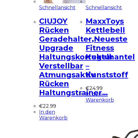
Schnellansicht
Schnellansicht
CIUJOY
MaxxToys
Rücken
Kettlebell
Geradehalter,Neueste
–
Upgrade
Fitness
Haltungskorrektur
Kugelhantel
Verstellbar
–
Atmungsaktiv
Kunststoff
Rücken
€
24.99
Haltungstrainer…
In den
Warenkorb
€
22.99
In den
Warenkorb