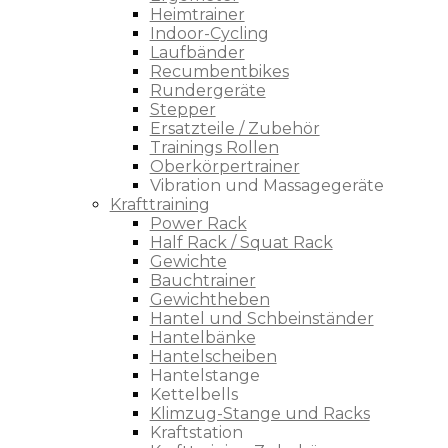
Heimtrainer
Indoor-Cycling
Laufbänder
Recumbentbikes
Rundergeräte
Stepper
Ersatzteile / Zubehör
Trainings Rollen
Oberkörpertrainer
Vibration und Massagegeräte
Krafttraining
Power Rack
Half Rack / Squat Rack
Gewichte
Bauchtrainer
Gewichtheben
Hantel und Schbeinständer
Hantelbänke
Hantelscheiben
Hantelstange
Kettelbells
Klimzug-Stange und Racks
Kraftstation