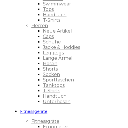
Swimmwear
Tops
Handtuch
T-Shirts
Herren
Neue Artikel
Caps
Schuhe
Jacke & Hoddies
Leggings
Lange Ärmel
Hosen
Shorts
Socken
Sporttaschen
Tanktops
T-Shirts
Handtuch
Unterhosen
Fitnessgeräte
Fitnessgräte
Ergometer