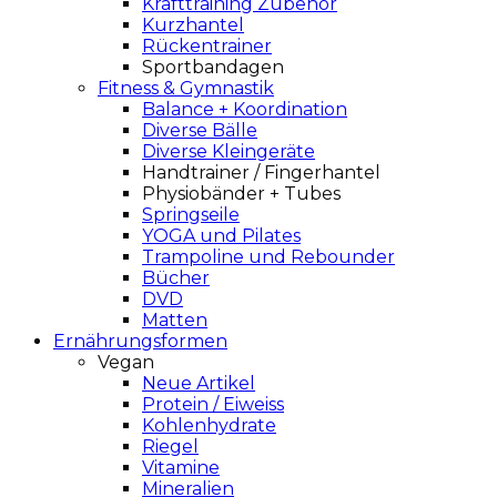
Krafttraining Zubehör
Kurzhantel
Rückentrainer
Sportbandagen
Fitness & Gymnastik
Balance + Koordination
Diverse Bälle
Diverse Kleingeräte
Handtrainer / Fingerhantel
Physiobänder + Tubes
Springseile
YOGA und Pilates
Trampoline und Rebounder
Bücher
DVD
Matten
Ernährungsformen
Vegan
Neue Artikel
Protein / Eiweiss
Kohlenhydrate
Riegel
Vitamine
Mineralien