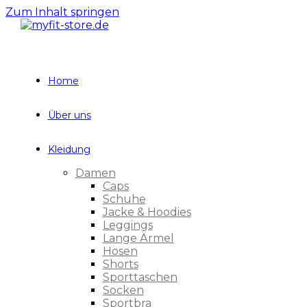
Zum Inhalt springen
Home
Über uns
Kleidung
Damen
Caps
Schuhe
Jacke & Hoodies
Leggings
Lange Ärmel
Hosen
Shorts
Sporttaschen
Socken
Sportbra