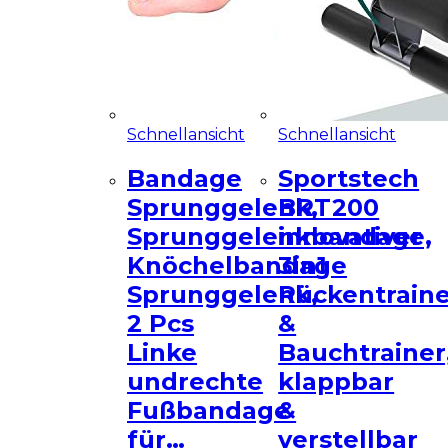
Schnellansicht
Schnellansicht
Bandage
Sportstech
Sprunggelenk,
BRT200
Sprunggelenkbandage,
innovativer
Knöchelbandage
3in1
Sprunggelenk,
Rückentrain
2 Pcs
&
Linke
Bauchtrainer
undrechte
klappbar
Fußbandage
&
für…
verstellbar