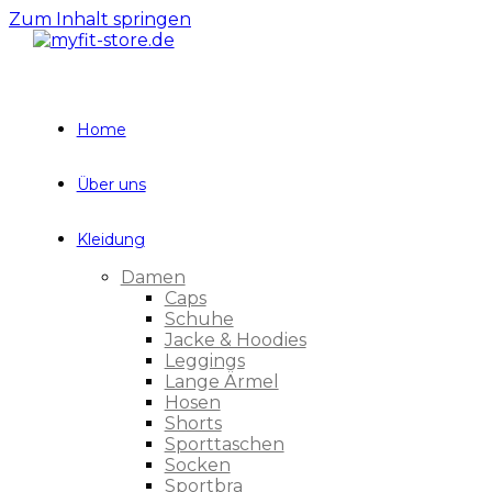
Zum Inhalt springen
Home
Über uns
Kleidung
Damen
Caps
Schuhe
Jacke & Hoodies
Leggings
Lange Ärmel
Hosen
Shorts
Sporttaschen
Socken
Sportbra