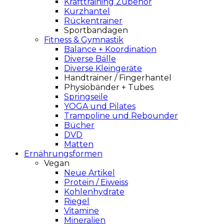
Krafttraining Zubehör
Kurzhantel
Rückentrainer
Sportbandagen
Fitness & Gymnastik
Balance + Koordination
Diverse Bälle
Diverse Kleingeräte
Handtrainer / Fingerhantel
Physiobänder + Tubes
Springseile
YOGA und Pilates
Trampoline und Rebounder
Bücher
DVD
Matten
Ernährungsformen
Vegan
Neue Artikel
Protein / Eiweiss
Kohlenhydrate
Riegel
Vitamine
Mineralien