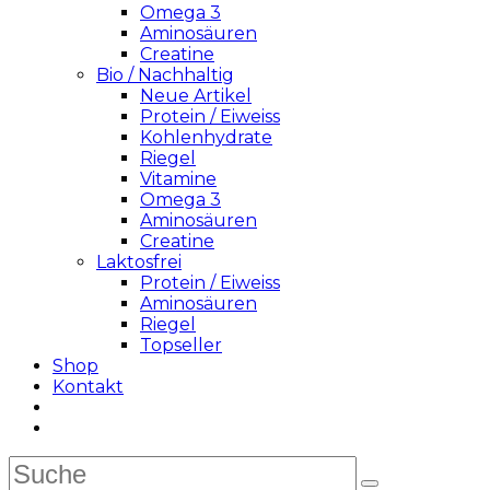
Omega 3
Aminosäuren
Creatine
Bio / Nachhaltig
Neue Artikel
Protein / Eiweiss
Kohlenhydrate
Riegel
Vitamine
Omega 3
Aminosäuren
Creatine
Laktosfrei
Protein / Eiweiss
Aminosäuren
Riegel
Topseller
Shop
Kontakt