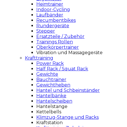
Heimtrainer
Indoor-Cycling
Laufbänder
Recumbentbikes
Rundergeräte
Stepper
Ersatzteile / Zubehör
Trainings Rollen
Oberkörpertrainer
Vibration und Massagegeräte
Krafttraining
Power Rack
Half Rack / Squat Rack
Gewichte
Bauchtrainer
Gewichtheben
Hantel und Schbeinständer
Hantelbänke
Hantelscheiben
Hantelstange
Kettelbells
Klimzug-Stange und Racks
Kraftstation