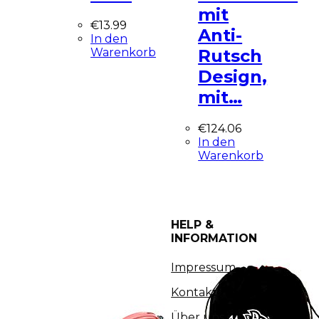
mit
€
13.99
Anti-
In den
Warenkorb
Rutsch
Design,
mit…
€
124.06
In den
Warenkorb
HELP &
INFORMATION
Impressum
Kontakt
Über uns