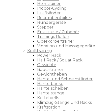
Heimtrainer
Indoor-Cycling
Laufbänder
Recumbentbikes
Rundergeräte
Stepper
Ersatzteile / Zubehör
Trainings Rollen
Oberkörpertrainer
Vibration und Massagegeräte
Krafttraining
Power Rack
Half Rack / Squat Rack
Gewichte
Bauchtrainer
Gewichtheben
Hantel und Schbeinständer
Hantelbänke
Hantelscheiben
Hantelstange
Kettelbells
Klimzug-Stange und Racks
Kraftstation