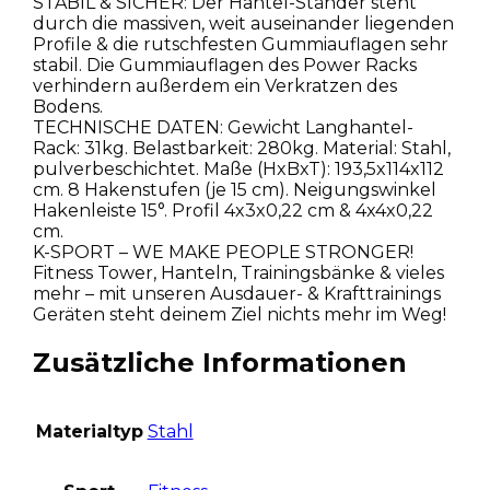
STABIL & SICHER: Der Hantel-Ständer steht
durch die massiven, weit auseinander liegenden
Profile & die rutschfesten Gummiauflagen sehr
stabil. Die Gummiauflagen des Power Racks
verhindern außerdem ein Verkratzen des
Bodens.
TECHNISCHE DATEN: Gewicht Langhantel-
Rack: 31kg. Belastbarkeit: 280kg. Material: Stahl,
pulverbeschichtet. Maße (HxBxT): 193,5x114x112
cm. 8 Hakenstufen (je 15 cm). Neigungswinkel
Hakenleiste 15°. Profil 4x3x0,22 cm & 4x4x0,22
cm.
K-SPORT – WE MAKE PEOPLE STRONGER!
Fitness Tower, Hanteln, Trainingsbänke & vieles
mehr – mit unseren Ausdauer- & Krafttrainings
Geräten steht deinem Ziel nichts mehr im Weg!
Zusätzliche Informationen
Materialtyp
Stahl