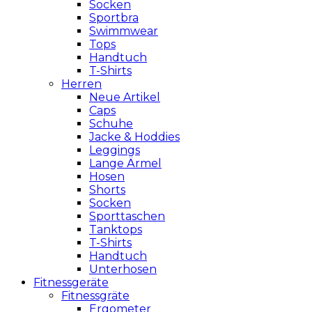
Socken
Sportbra
Swimmwear
Tops
Handtuch
T-Shirts
Herren
Neue Artikel
Caps
Schuhe
Jacke & Hoddies
Leggings
Lange Ärmel
Hosen
Shorts
Socken
Sporttaschen
Tanktops
T-Shirts
Handtuch
Unterhosen
Fitnessgeräte
Fitnessgräte
Ergometer