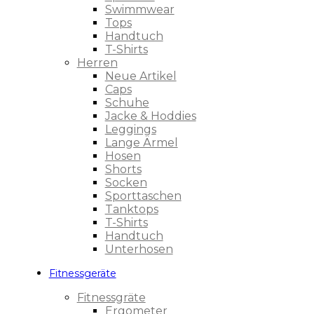
Swimmwear
Tops
Handtuch
T-Shirts
Herren
Neue Artikel
Caps
Schuhe
Jacke & Hoddies
Leggings
Lange Ärmel
Hosen
Shorts
Socken
Sporttaschen
Tanktops
T-Shirts
Handtuch
Unterhosen
Fitnessgeräte
Fitnessgräte
Ergometer