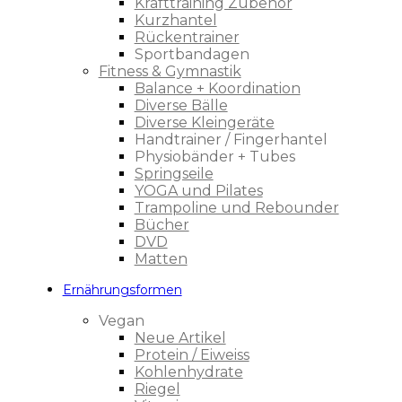
Krafttraining Zubehör
Kurzhantel
Rückentrainer
Sportbandagen
Fitness & Gymnastik
Balance + Koordination
Diverse Bälle
Diverse Kleingeräte
Handtrainer / Fingerhantel
Physiobänder + Tubes
Springseile
YOGA und Pilates
Trampoline und Rebounder
Bücher
DVD
Matten
Ernährungsformen
Vegan
Neue Artikel
Protein / Eiweiss
Kohlenhydrate
Riegel