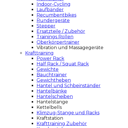
Indoor-Cycling
Laufbänder
Recumbentbikes
Rundergeräte
Stepper
Ersatzteile / Zubehör
Trainings Rollen
Oberkörpertrainer
Vibration und Massagegeräte
Krafttraining
Power Rack
Half Rack / Squat Rack
Gewichte
Bauchtrainer
Gewichtheben
Hantel und Schbeinständer
Hantelbänke
Hantelscheiben
Hantelstange
Kettelbells
Klimzug-Stange und Racks
Kraftstation
Krafttraining Zubehör