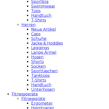
Sportbra
Swimmwear
Tops
Handtuch
T-Shirts
Herren
Neue Artikel
Caps
Schuhe
Jacke & Hoddies
Leggings
Lange Ärmel
Hosen
Shorts
Socken
Sporttaschen
Tanktops
T-Shirts
Handtuch
Unterhosen
Fitnessgeräte
Fitnessgräte
Ergometer
Heimtrainer