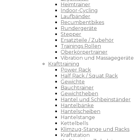
Heimtrainer
Indoor-Cycling
Laufbänder
Recumbentbikes
Rundergeräte
Stepper
Ersatzteile / Zubehör
Trainings Rollen
Oberkörpertrainer
Vibration und Massagegeräte
Krafttraining
Power Rack
Half Rack / Squat Rack
Gewichte
Bauchtrainer
Gewichtheben
Hantel und Schbeinständer
Hantelbänke
Hantelscheiben
Hantelstange
Kettelbells
Klimzug-Stange und Racks
Kraftstation