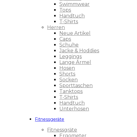
Swimmwear
Tops
Handtuch
T-Shirts
Herren
Neue Artikel
Caps
Schuhe
Jacke & Hoddies
Leggings
Lange Ärmel
Hosen
Shorts
Socken
Sporttaschen
Tanktops
T-Shirts
Handtuch
Unterhosen
Fitnessgeräte
Fitnessgräte
Ergometer