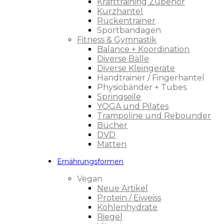
Krafttraining Zubehör
Kurzhantel
Rückentrainer
Sportbandagen
Fitness & Gymnastik
Balance + Koordination
Diverse Bälle
Diverse Kleingeräte
Handtrainer / Fingerhantel
Physiobänder + Tubes
Springseile
YOGA und Pilates
Trampoline und Rebounder
Bücher
DVD
Matten
Ernährungsformen
Vegan
Neue Artikel
Protein / Eiweiss
Kohlenhydrate
Riegel