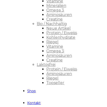
Vitamine
Mineralien
Omega 3
Aminosäuren
Creatine
Bio / Nachhaltig
Neue Artikel
Protein / Eiweiss
Kohlenhydrate
Riegel
Vitamine
Omega 3
Aminosäuren
Creatine
Laktosfrei
Protein / Eiweiss
Aminosäuren
Riegel
Topseller
Shop
Kontakt