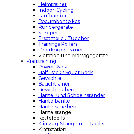
Heimtrainer
Indoor-Cycling
Laufbänder
Recumbentbikes
Rundergeräte
Stepper
Ersatzteile / Zubehör
Trainings Rollen
Oberkörpertrainer
Vibration und Massagegeräte
Krafttraining
Power Rack
Half Rack / Squat Rack
Gewichte
Bauchtrainer
Gewichtheben
Hantel und Schbeinständer
Hantelbänke
Hantelscheiben
Hantelstange
Kettelbells
Klimzug-Stange und Racks
Kraftstation