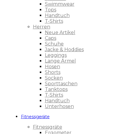
Swimmwear
Tops
Handtuch
T-Shirts
Herren
Neue Artikel
Caps
Schuhe
Jacke & Hoddies
Leggings
Lange Ärmel
Hosen
Shorts
Socken
Sporttaschen
Tanktops
T-Shirts
Handtuch
Unterhosen
Fitnessgeräte
Fitnessgräte
Ergometer