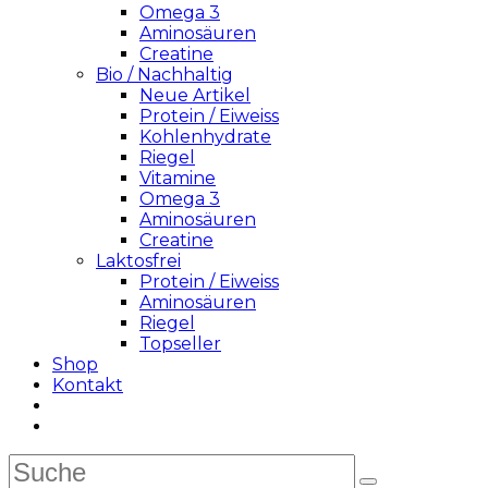
Omega 3
Aminosäuren
Creatine
Bio / Nachhaltig
Neue Artikel
Protein / Eiweiss
Kohlenhydrate
Riegel
Vitamine
Omega 3
Aminosäuren
Creatine
Laktosfrei
Protein / Eiweiss
Aminosäuren
Riegel
Topseller
Shop
Kontakt