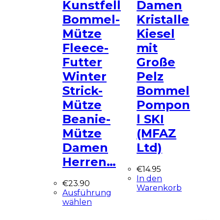
Kunstfell
Damen
Bommel-
Kristalle
Mütze
Kiesel
Fleece-
mit
Futter
Große
Winter
Pelz
Strick-
Bommel
Mütze
Pompon
Beanie-
l SKI
Mütze
(MFAZ
Damen
Ltd)
Herren…
€
14.95
In den
€
23.90
Warenkorb
Ausführung
wählen