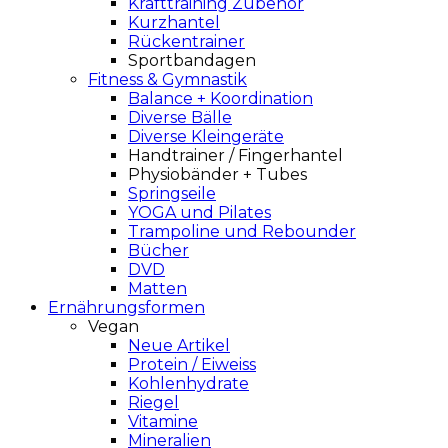
Krafttraining Zubehör
Kurzhantel
Rückentrainer
Sportbandagen
Fitness & Gymnastik
Balance + Koordination
Diverse Bälle
Diverse Kleingeräte
Handtrainer / Fingerhantel
Physiobänder + Tubes
Springseile
YOGA und Pilates
Trampoline und Rebounder
Bücher
DVD
Matten
Ernährungsformen
Vegan
Neue Artikel
Protein / Eiweiss
Kohlenhydrate
Riegel
Vitamine
Mineralien