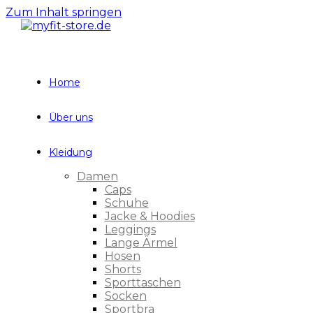
Zum Inhalt springen
Home
Über uns
Kleidung
Damen
Caps
Schuhe
Jacke & Hoodies
Leggings
Lange Ärmel
Hosen
Shorts
Sporttaschen
Socken
Sportbra