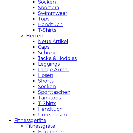
Socken
Sportbra
Swimmwear
Tops
Handtuch
T-Shirts
Herren
Neue Artikel
Caps
Schuhe
Jacke & Hoddies
Leggings
Lange Ärmel
Hosen
Shorts
Socken
Sporttaschen
Tanktops
T-Shirts
Handtuch
Unterhosen
Fitnessgeräte
Fitnessgräte
Ergometer