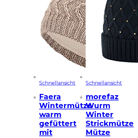
Schnellansicht
Schnellansicht
Faera
morefaz
Wintermütze
Wurm
warm
Winter
gefüttert
Strickmütze
mit
Mütze