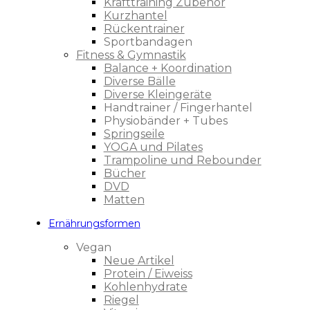
Krafttraining Zubehör
Kurzhantel
Rückentrainer
Sportbandagen
Fitness & Gymnastik
Balance + Koordination
Diverse Bälle
Diverse Kleingeräte
Handtrainer / Fingerhantel
Physiobänder + Tubes
Springseile
YOGA und Pilates
Trampoline und Rebounder
Bücher
DVD
Matten
Ernährungsformen
Vegan
Neue Artikel
Protein / Eiweiss
Kohlenhydrate
Riegel