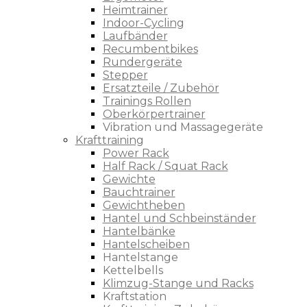
Heimtrainer
Indoor-Cycling
Laufbänder
Recumbentbikes
Rundergeräte
Stepper
Ersatzteile / Zubehör
Trainings Rollen
Oberkörpertrainer
Vibration und Massagegeräte
Krafttraining
Power Rack
Half Rack / Squat Rack
Gewichte
Bauchtrainer
Gewichtheben
Hantel und Schbeinständer
Hantelbänke
Hantelscheiben
Hantelstange
Kettelbells
Klimzug-Stange und Racks
Kraftstation