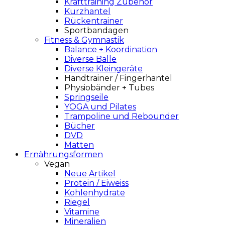
Krafttraining Zubehör
Kurzhantel
Rückentrainer
Sportbandagen
Fitness & Gymnastik
Balance + Koordination
Diverse Bälle
Diverse Kleingeräte
Handtrainer / Fingerhantel
Physiobänder + Tubes
Springseile
YOGA und Pilates
Trampoline und Rebounder
Bücher
DVD
Matten
Ernährungsformen
Vegan
Neue Artikel
Protein / Eiweiss
Kohlenhydrate
Riegel
Vitamine
Mineralien