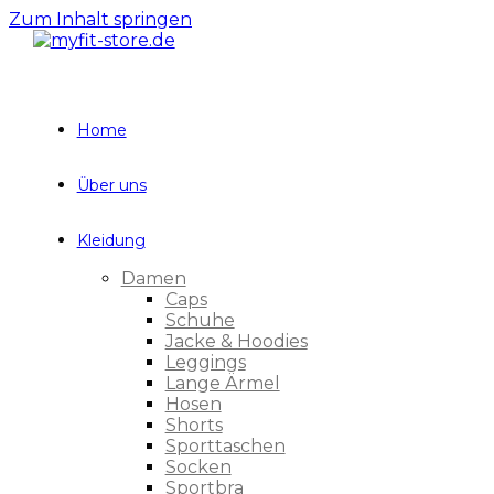
Zum Inhalt springen
Home
Über uns
Kleidung
Damen
Caps
Schuhe
Jacke & Hoodies
Leggings
Lange Ärmel
Hosen
Shorts
Sporttaschen
Socken
Sportbra