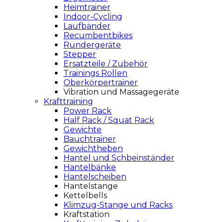
Heimtrainer
Indoor-Cycling
Laufbänder
Recumbentbikes
Rundergeräte
Stepper
Ersatzteile / Zubehör
Trainings Rollen
Oberkörpertrainer
Vibration und Massagegeräte
Krafttraining
Power Rack
Half Rack / Squat Rack
Gewichte
Bauchtrainer
Gewichtheben
Hantel und Schbeinständer
Hantelbänke
Hantelscheiben
Hantelstange
Kettelbells
Klimzug-Stange und Racks
Kraftstation