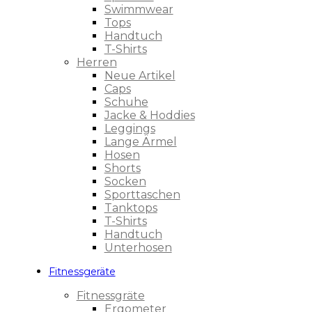
Swimmwear
Tops
Handtuch
T-Shirts
Herren
Neue Artikel
Caps
Schuhe
Jacke & Hoddies
Leggings
Lange Ärmel
Hosen
Shorts
Socken
Sporttaschen
Tanktops
T-Shirts
Handtuch
Unterhosen
Fitnessgeräte
Fitnessgräte
Ergometer