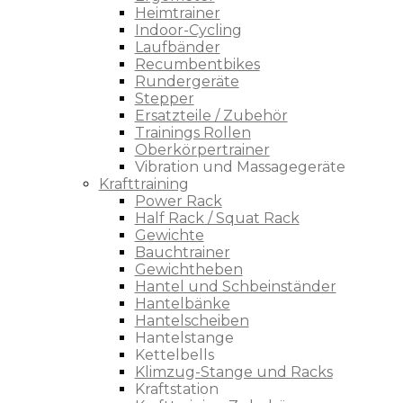
Heimtrainer
Indoor-Cycling
Laufbänder
Recumbentbikes
Rundergeräte
Stepper
Ersatzteile / Zubehör
Trainings Rollen
Oberkörpertrainer
Vibration und Massagegeräte
Krafttraining
Power Rack
Half Rack / Squat Rack
Gewichte
Bauchtrainer
Gewichtheben
Hantel und Schbeinständer
Hantelbänke
Hantelscheiben
Hantelstange
Kettelbells
Klimzug-Stange und Racks
Kraftstation