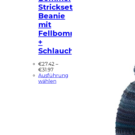
Strickset
Beanie
mit
Fellbommel
+
Schlauchschal…
€
27.42
–
€
31.97
Ausführung
wählen