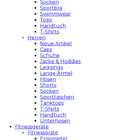
Socken
Sportbra
Swimmwear
Tops
Handtuch
T-Shirts
Herren
Neue Artikel
Caps
Schuhe
Jacke & Hoddies
Leggings
Lange Ärmel
Hosen
Shorts
Socken
Sporttaschen
Tanktops
T-Shirts
Handtuch
Unterhosen
Fitnessgeräte
Fitnessgräte
Ergometer