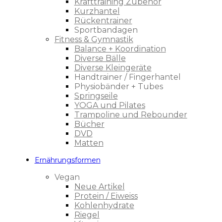
Krafttraining Zubehör
Kurzhantel
Rückentrainer
Sportbandagen
Fitness & Gymnastik
Balance + Koordination
Diverse Bälle
Diverse Kleingeräte
Handtrainer / Fingerhantel
Physiobänder + Tubes
Springseile
YOGA und Pilates
Trampoline und Rebounder
Bücher
DVD
Matten
Ernährungsformen
Vegan
Neue Artikel
Protein / Eiweiss
Kohlenhydrate
Riegel