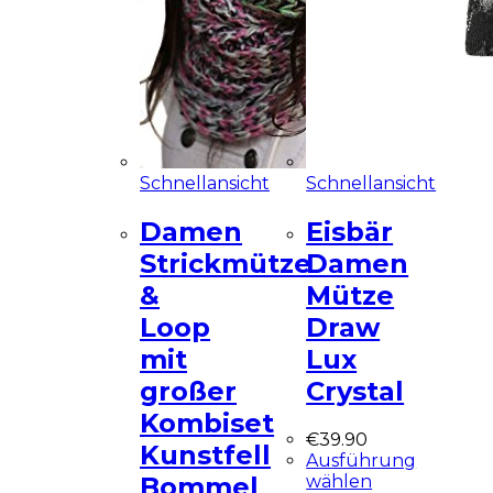
Schnellansicht
Schnellansicht
Damen
Eisbär
Strickmütze
Damen
&
Mütze
Loop
Draw
mit
Lux
großer
Crystal
Kombiset
€
39.90
Kunstfell
Ausführung
wählen
Bommel