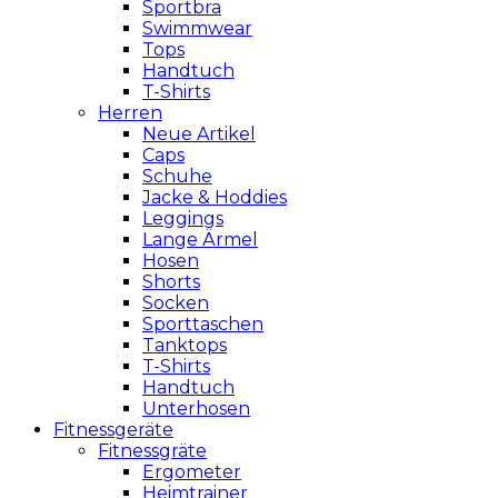
Sportbra
Swimmwear
Tops
Handtuch
T-Shirts
Herren
Neue Artikel
Caps
Schuhe
Jacke & Hoddies
Leggings
Lange Ärmel
Hosen
Shorts
Socken
Sporttaschen
Tanktops
T-Shirts
Handtuch
Unterhosen
Fitnessgeräte
Fitnessgräte
Ergometer
Heimtrainer