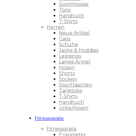
Swimmwear
Tops
Handtuch
T-Shirts
Herren
Neue Artikel
Caps
Schuhe
Jacke & Hoddies
Leggings
Lange Ärmel
Hosen
Shorts
Socken
Sporttaschen
Tanktops
T-Shirts
Handtuch
Unterhosen
Fitnessgeräte
Fitnessgräte
Ergometer