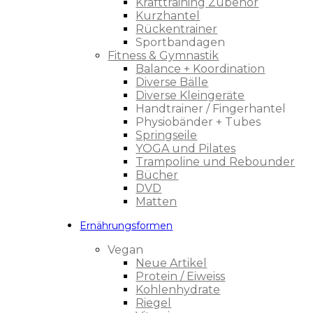
Krafttraining Zubehör
Kurzhantel
Rückentrainer
Sportbandagen
Fitness & Gymnastik
Balance + Koordination
Diverse Bälle
Diverse Kleingeräte
Handtrainer / Fingerhantel
Physiobänder + Tubes
Springseile
YOGA und Pilates
Trampoline und Rebounder
Bücher
DVD
Matten
Ernährungsformen
Vegan
Neue Artikel
Protein / Eiweiss
Kohlenhydrate
Riegel