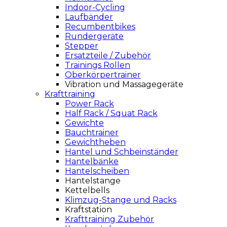
Indoor-Cycling
Laufbänder
Recumbentbikes
Rundergeräte
Stepper
Ersatzteile / Zubehör
Trainings Rollen
Oberkörpertrainer
Vibration und Massagegeräte
Krafttraining
Power Rack
Half Rack / Squat Rack
Gewichte
Bauchtrainer
Gewichtheben
Hantel und Schbeinständer
Hantelbänke
Hantelscheiben
Hantelstange
Kettelbells
Klimzug-Stange und Racks
Kraftstation
Krafttraining Zubehör