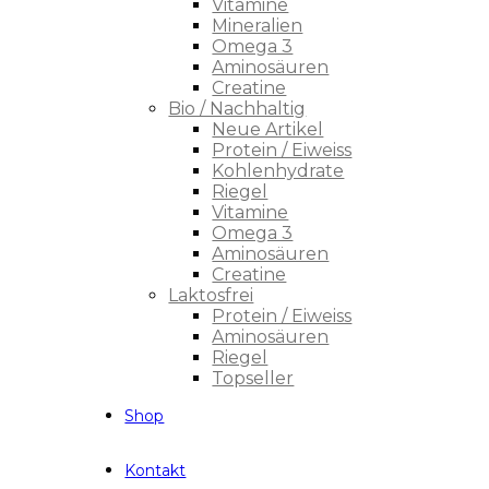
Vitamine
Mineralien
Omega 3
Aminosäuren
Creatine
Bio / Nachhaltig
Neue Artikel
Protein / Eiweiss
Kohlenhydrate
Riegel
Vitamine
Omega 3
Aminosäuren
Creatine
Laktosfrei
Protein / Eiweiss
Aminosäuren
Riegel
Topseller
Shop
Kontakt