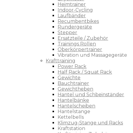
Heimtrainer
Indoor-Cycling
Laufbänder
Recumbentbikes
Rundergeräte
Stepper
Ersatzteile / Zubehör
Trainings Rollen
Oberkörpertrainer
Vibration und Massagegeräte
Krafttraining
Power Rack
Half Rack / Squat Rack
Gewichte
Bauchtrainer
Gewichtheben
Hantel und Schbeinständer
Hantelbänke
Hantelscheiben
Hantelstange
Kettelbells
Klimzug-Stange und Racks
Kraftstation