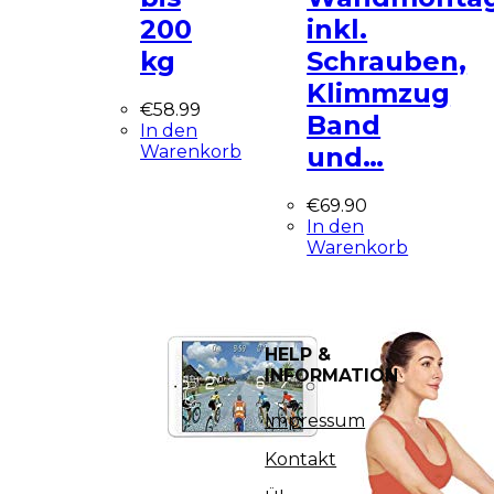
200
inkl.
kg
Schrauben,
Klimmzug
€
58.99
Band
In den
Warenkorb
und…
€
69.90
In den
Warenkorb
HELP &
INFORMATION
Impressum
Kontakt