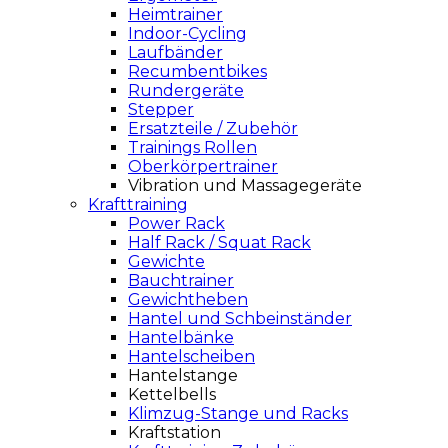
Heimtrainer
Indoor-Cycling
Laufbänder
Recumbentbikes
Rundergeräte
Stepper
Ersatzteile / Zubehör
Trainings Rollen
Oberkörpertrainer
Vibration und Massagegeräte
Krafttraining
Power Rack
Half Rack / Squat Rack
Gewichte
Bauchtrainer
Gewichtheben
Hantel und Schbeinständer
Hantelbänke
Hantelscheiben
Hantelstange
Kettelbells
Klimzug-Stange und Racks
Kraftstation