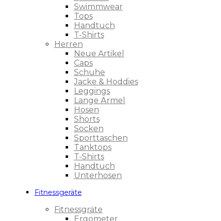
Swimmwear
Tops
Handtuch
T-Shirts
Herren
Neue Artikel
Caps
Schuhe
Jacke & Hoddies
Leggings
Lange Ärmel
Hosen
Shorts
Socken
Sporttaschen
Tanktops
T-Shirts
Handtuch
Unterhosen
Fitnessgeräte
Fitnessgräte
Ergometer