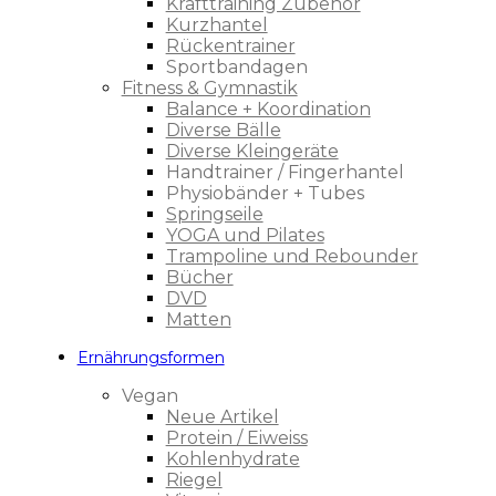
Krafttraining Zubehör
Kurzhantel
Rückentrainer
Sportbandagen
Fitness & Gymnastik
Balance + Koordination
Diverse Bälle
Diverse Kleingeräte
Handtrainer / Fingerhantel
Physiobänder + Tubes
Springseile
YOGA und Pilates
Trampoline und Rebounder
Bücher
DVD
Matten
Ernährungsformen
Vegan
Neue Artikel
Protein / Eiweiss
Kohlenhydrate
Riegel