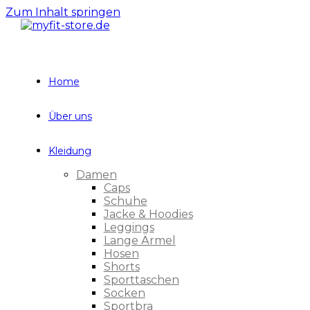
Zum Inhalt springen
Home
Über uns
Kleidung
Damen
Caps
Schuhe
Jacke & Hoodies
Leggings
Lange Ärmel
Hosen
Shorts
Sporttaschen
Socken
Sportbra