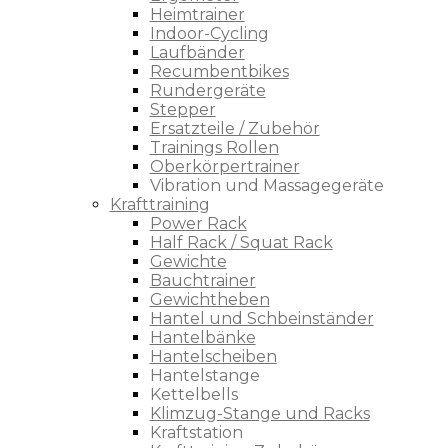
Heimtrainer
Indoor-Cycling
Laufbänder
Recumbentbikes
Rundergeräte
Stepper
Ersatzteile / Zubehör
Trainings Rollen
Oberkörpertrainer
Vibration und Massagegeräte
Krafttraining
Power Rack
Half Rack / Squat Rack
Gewichte
Bauchtrainer
Gewichtheben
Hantel und Schbeinständer
Hantelbänke
Hantelscheiben
Hantelstange
Kettelbells
Klimzug-Stange und Racks
Kraftstation