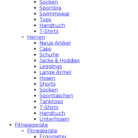
Socken
Sportbra
Swimmwear
Tops
Handtuch
T-Shirts
Herren
Neue Artikel
Caps
Schuhe
Jacke & Hoddies
Leggings
Lange Ärmel
Hosen
Shorts
Socken
Sporttaschen
Tanktops
T-Shirts
Handtuch
Unterhosen
Fitnessgeräte
Fitnessgräte
Ergometer