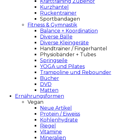
Krafttraining Zubehör
Kurzhantel
Rückentrainer
Sportbandagen
Fitness & Gymnastik
Balance + Koordination
Diverse Bälle
Diverse Kleingeräte
Handtrainer / Fingerhantel
Physiobänder + Tubes
Springseile
YOGA und Pilates
Trampoline und Rebounder
Bücher
DVD
Matten
Ernährungsformen
Vegan
Neue Artikel
Protein / Eiweiss
Kohlenhydrate
Riegel
Vitamine
Mineralien