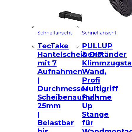
Schnellansicht
Schnellansicht
TecTake
PULLUP
Hantelscheibenständer
& DIP
mit 7
Klimmzugst
Aufnahmen
Wand,
|
Profi
Durchmesser
Multigriff
Scheibenaufnahme
Pull-
25mm
Up
|
Stange
Belastbar
für
bis
Wandmonta