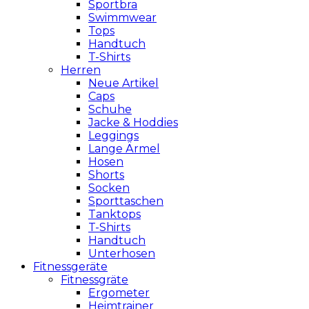
Sportbra
Swimmwear
Tops
Handtuch
T-Shirts
Herren
Neue Artikel
Caps
Schuhe
Jacke & Hoddies
Leggings
Lange Ärmel
Hosen
Shorts
Socken
Sporttaschen
Tanktops
T-Shirts
Handtuch
Unterhosen
Fitnessgeräte
Fitnessgräte
Ergometer
Heimtrainer