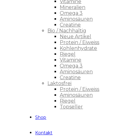
Vitamine
Mineralien
Omega 3
Aminosäuren
Creatine
Bio / Nachhaltig
Neue Artikel
Protein / Eiweiss
Kohlenhydrate
Riegel
Vitamine
Omega 3
Aminosäuren
Creatine
Laktosfrei
Protein / Eiweiss
Aminosäuren
Riegel
Topseller
Shop
Kontakt