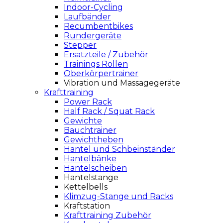
Indoor-Cycling
Laufbänder
Recumbentbikes
Rundergeräte
Stepper
Ersatzteile / Zubehör
Trainings Rollen
Oberkörpertrainer
Vibration und Massagegeräte
Krafttraining
Power Rack
Half Rack / Squat Rack
Gewichte
Bauchtrainer
Gewichtheben
Hantel und Schbeinständer
Hantelbänke
Hantelscheiben
Hantelstange
Kettelbells
Klimzug-Stange und Racks
Kraftstation
Krafttraining Zubehör