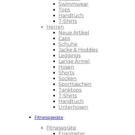
Swimmwear
Tops
Handtuch
T-Shirts
Herren
Neue Artikel
Caps
Schuhe
Jacke & Hoddies
Leggings
Lange Ärmel
Hosen
Shorts
Socken
Sporttaschen
Tanktops
T-Shirts
Handtuch
Unterhosen
Fitnessgeräte
Fitnessgräte
Ergometer