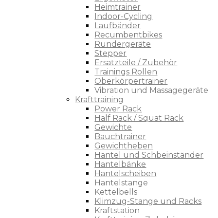
Heimtrainer
Indoor-Cycling
Laufbänder
Recumbentbikes
Rundergeräte
Stepper
Ersatzteile / Zubehör
Trainings Rollen
Oberkörpertrainer
Vibration und Massagegeräte
Krafttraining
Power Rack
Half Rack / Squat Rack
Gewichte
Bauchtrainer
Gewichtheben
Hantel und Schbeinständer
Hantelbänke
Hantelscheiben
Hantelstange
Kettelbells
Klimzug-Stange und Racks
Kraftstation