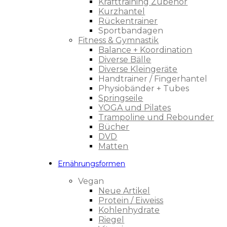
Krafttraining Zubehör
Kurzhantel
Rückentrainer
Sportbandagen
Fitness & Gymnastik
Balance + Koordination
Diverse Bälle
Diverse Kleingeräte
Handtrainer / Fingerhantel
Physiobänder + Tubes
Springseile
YOGA und Pilates
Trampoline und Rebounder
Bücher
DVD
Matten
Ernährungsformen
Vegan
Neue Artikel
Protein / Eiweiss
Kohlenhydrate
Riegel