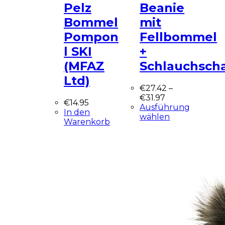
Pelz
Beanie
Bommel
mit
Pompon
Fellbommel
l SKI
+
(MFAZ
Schlauchsch
Ltd)
€
27.42
–
€
31.97
€
14.95
Ausführung
In den
wählen
Warenkorb