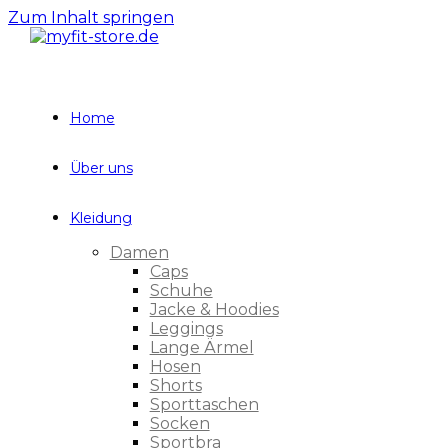
Zum Inhalt springen
Home
Über uns
Kleidung
Damen
Caps
Schuhe
Jacke & Hoodies
Leggings
Lange Ärmel
Hosen
Shorts
Sporttaschen
Socken
Sportbra