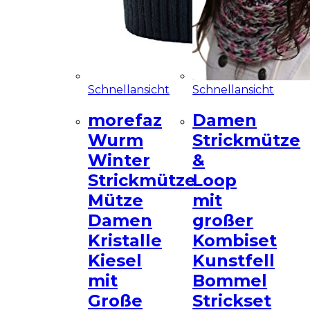
Schnellansicht
Schnellansicht
morefaz
Damen
Wurm
Strickmütze
Winter
&
Strickmütze
Loop
Mütze
mit
Damen
großer
Kristalle
Kombiset
Kiesel
Kunstfell
mit
Bommel
Große
Strickset