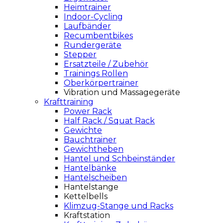
Heimtrainer
Indoor-Cycling
Laufbänder
Recumbentbikes
Rundergeräte
Stepper
Ersatzteile / Zubehör
Trainings Rollen
Oberkörpertrainer
Vibration und Massagegeräte
Krafttraining
Power Rack
Half Rack / Squat Rack
Gewichte
Bauchtrainer
Gewichtheben
Hantel und Schbeinständer
Hantelbänke
Hantelscheiben
Hantelstange
Kettelbells
Klimzug-Stange und Racks
Kraftstation