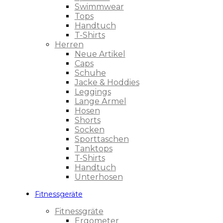
Swimmwear
Tops
Handtuch
T-Shirts
Herren
Neue Artikel
Caps
Schuhe
Jacke & Hoddies
Leggings
Lange Ärmel
Hosen
Shorts
Socken
Sporttaschen
Tanktops
T-Shirts
Handtuch
Unterhosen
Fitnessgeräte
Fitnessgräte
Ergometer