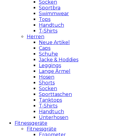
Socken
Sportbra
Swimmwear
Tops
Handtuch
T-Shirts
Herren
Neue Artikel
Caps
Schuhe
Jacke & Hoddies
Leggings
Lange Ärmel
Hosen
Shorts
Socken
Sporttaschen
Tanktops
T-Shirts
Handtuch
Unterhosen
Fitnessgeräte
Fitnessgräte
Ergometer