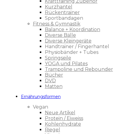
Krafttraining Zubehör
Kurzhantel
Rückentrainer
Sportbandagen
Fitness & Gymnastik
Balance + Koordination
Diverse Bälle
Diverse Kleingeräte
Handtrainer / Fingerhantel
Physiobänder + Tubes
Springseile
YOGA und Pilates
Trampoline und Rebounder
Bücher
DVD
Matten
Ernährungsformen
Vegan
Neue Artikel
Protein / Eiweiss
Kohlenhydrate
Riegel