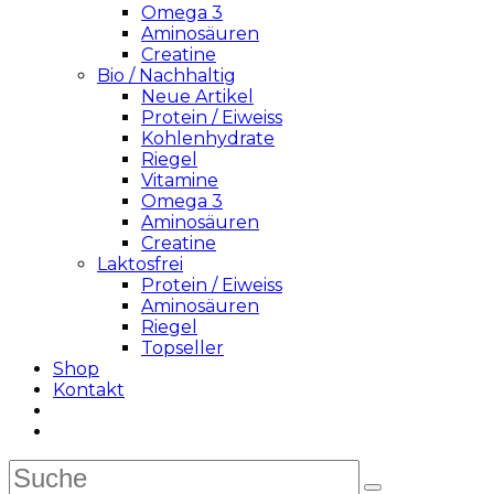
Omega 3
Aminosäuren
Creatine
Bio / Nachhaltig
Neue Artikel
Protein / Eiweiss
Kohlenhydrate
Riegel
Vitamine
Omega 3
Aminosäuren
Creatine
Laktosfrei
Protein / Eiweiss
Aminosäuren
Riegel
Topseller
Shop
Kontakt