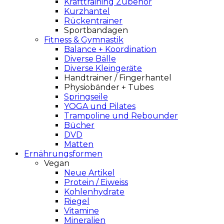
Krafttraining Zubehör
Kurzhantel
Rückentrainer
Sportbandagen
Fitness & Gymnastik
Balance + Koordination
Diverse Bälle
Diverse Kleingeräte
Handtrainer / Fingerhantel
Physiobänder + Tubes
Springseile
YOGA und Pilates
Trampoline und Rebounder
Bücher
DVD
Matten
Ernährungsformen
Vegan
Neue Artikel
Protein / Eiweiss
Kohlenhydrate
Riegel
Vitamine
Mineralien