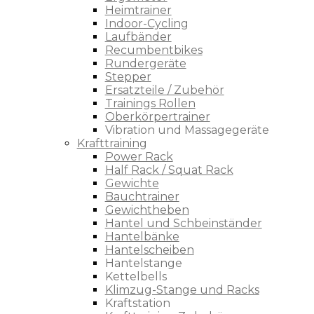
Heimtrainer
Indoor-Cycling
Laufbänder
Recumbentbikes
Rundergeräte
Stepper
Ersatzteile / Zubehör
Trainings Rollen
Oberkörpertrainer
Vibration und Massagegeräte
Krafttraining
Power Rack
Half Rack / Squat Rack
Gewichte
Bauchtrainer
Gewichtheben
Hantel und Schbeinständer
Hantelbänke
Hantelscheiben
Hantelstange
Kettelbells
Klimzug-Stange und Racks
Kraftstation