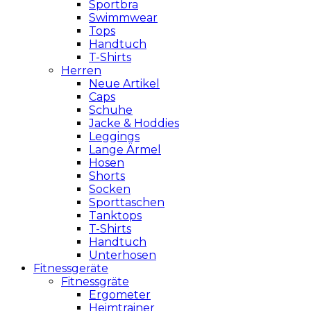
Sportbra
Swimmwear
Tops
Handtuch
T-Shirts
Herren
Neue Artikel
Caps
Schuhe
Jacke & Hoddies
Leggings
Lange Ärmel
Hosen
Shorts
Socken
Sporttaschen
Tanktops
T-Shirts
Handtuch
Unterhosen
Fitnessgeräte
Fitnessgräte
Ergometer
Heimtrainer