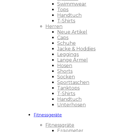
Swimmwear
Tops
Handtuch
T-Shirts
Herren
Neue Artikel
Caps
Schuhe
Jacke & Hoddies
Leggings
Lange Ärmel
Hosen
Shorts
Socken
Sporttaschen
Tanktops
T-Shirts
Handtuch
Unterhosen
Fitnessgeräte
Fitnessgräte
Ergometer