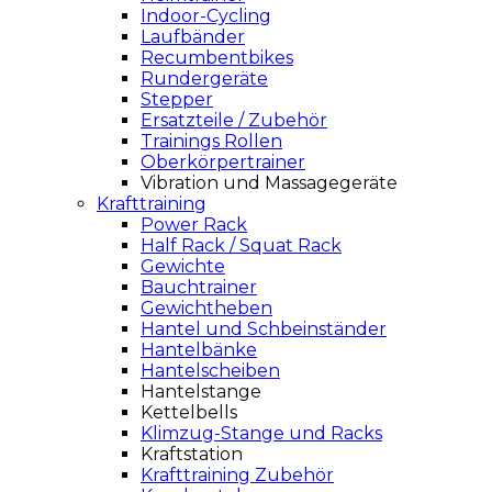
Indoor-Cycling
Laufbänder
Recumbentbikes
Rundergeräte
Stepper
Ersatzteile / Zubehör
Trainings Rollen
Oberkörpertrainer
Vibration und Massagegeräte
Krafttraining
Power Rack
Half Rack / Squat Rack
Gewichte
Bauchtrainer
Gewichtheben
Hantel und Schbeinständer
Hantelbänke
Hantelscheiben
Hantelstange
Kettelbells
Klimzug-Stange und Racks
Kraftstation
Krafttraining Zubehör