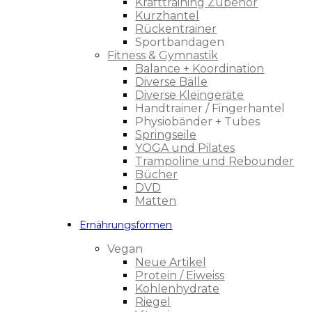
Krafttraining Zubehör
Kurzhantel
Rückentrainer
Sportbandagen
Fitness & Gymnastik
Balance + Koordination
Diverse Bälle
Diverse Kleingeräte
Handtrainer / Fingerhantel
Physiobänder + Tubes
Springseile
YOGA und Pilates
Trampoline und Rebounder
Bücher
DVD
Matten
Ernährungsformen
Vegan
Neue Artikel
Protein / Eiweiss
Kohlenhydrate
Riegel