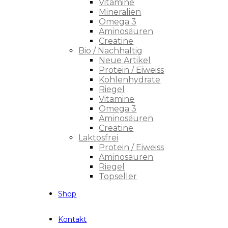
Vitamine
Mineralien
Omega 3
Aminosäuren
Creatine
Bio / Nachhaltig
Neue Artikel
Protein / Eiweiss
Kohlenhydrate
Riegel
Vitamine
Omega 3
Aminosäuren
Creatine
Laktosfrei
Protein / Eiweiss
Aminosäuren
Riegel
Topseller
Shop
Kontakt