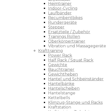
Heimtrainer
Indoor-Cycling
Laufbänder
Recumbentbikes
Rundergeräte
Stepper
Ersatzteile / Zubehör
Trainings Rollen
Oberkörpertrainer
Vibration und Massagegeräte
Krafttraining
Power Rack
Half Rack / Squat Rack
Gewichte
Bauchtrainer
Gewichtheben
Hantel und Schbeinständer
Hantelbänke
Hantelscheiben
Hantelstange
Kettelbells
Klimzug-Stange und Racks
Kraftstation