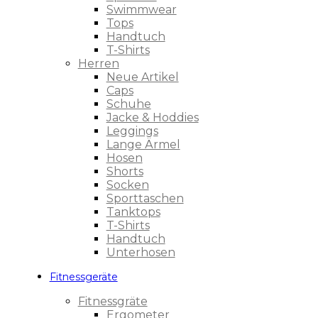
Swimmwear
Tops
Handtuch
T-Shirts
Herren
Neue Artikel
Caps
Schuhe
Jacke & Hoddies
Leggings
Lange Ärmel
Hosen
Shorts
Socken
Sporttaschen
Tanktops
T-Shirts
Handtuch
Unterhosen
Fitnessgeräte
Fitnessgräte
Ergometer