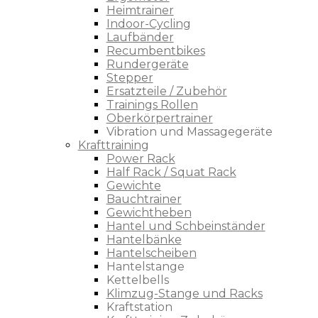
Heimtrainer
Indoor-Cycling
Laufbänder
Recumbentbikes
Rundergeräte
Stepper
Ersatzteile / Zubehör
Trainings Rollen
Oberkörpertrainer
Vibration und Massagegeräte
Krafttraining
Power Rack
Half Rack / Squat Rack
Gewichte
Bauchtrainer
Gewichtheben
Hantel und Schbeinständer
Hantelbänke
Hantelscheiben
Hantelstange
Kettelbells
Klimzug-Stange und Racks
Kraftstation