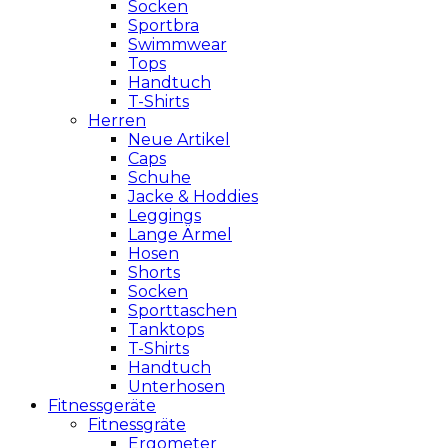
Socken
Sportbra
Swimmwear
Tops
Handtuch
T-Shirts
Herren
Neue Artikel
Caps
Schuhe
Jacke & Hoddies
Leggings
Lange Ärmel
Hosen
Shorts
Socken
Sporttaschen
Tanktops
T-Shirts
Handtuch
Unterhosen
Fitnessgeräte
Fitnessgräte
Ergometer