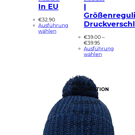
In EU
|
Größenregul
€
32.90
Druckversch
Ausführung
wählen
€
39.00
–
€
39.95
Ausführung
wählen
HELP &
INFORMATION
Impressum
Kontakt
Über uns