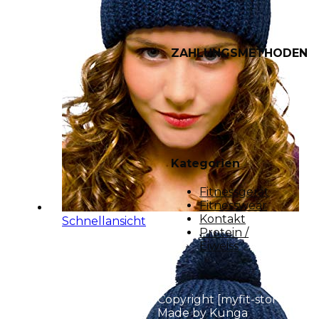
ZAHLUNGSMETHODEN
Kategorien
Fitnessgerät
Fitnesswear
Kontakt
Schnellansicht
Protein /
Eiweiss
Copyright [myfit-store] -
Made by Kunga