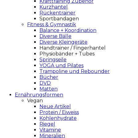
Krafttraining Zubehör
Kurzhantel
Rückentrainer
Sportbandagen
Fitness & Gymnastik
Balance + Koordination
Diverse Bälle
Diverse Kleingeräte
Handtrainer / Fingerhantel
Physiobänder + Tubes
Springseile
YOGA und Pilates
Trampoline und Rebounder
Bücher
DVD
Matten
Ernährungsformen
Vegan
Neue Artikel
Protein / Eiweiss
Kohlenhydrate
Riegel
Vitamine
Mineralien