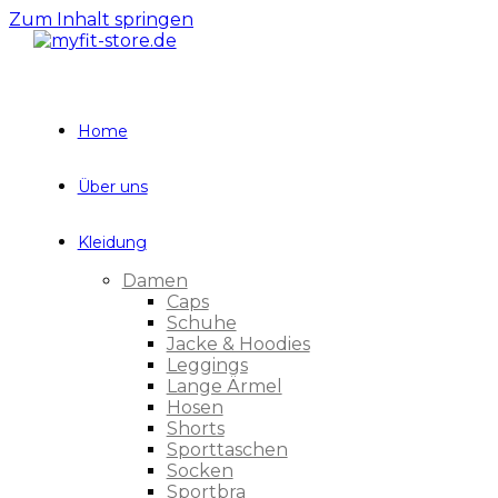
Zum Inhalt springen
Home
Über uns
Kleidung
Damen
Caps
Schuhe
Jacke & Hoodies
Leggings
Lange Ärmel
Hosen
Shorts
Sporttaschen
Socken
Sportbra