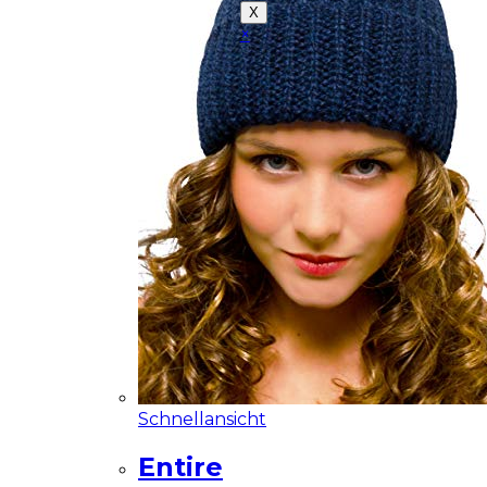
X
×
Close
this
module
Demo Website!
Diese Seite ist eine
Demo Affiliate Website!
Schnellansicht
Entire