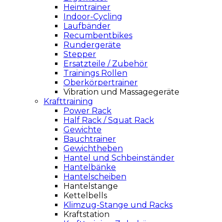
Heimtrainer
Indoor-Cycling
Laufbänder
Recumbentbikes
Rundergeräte
Stepper
Ersatzteile / Zubehör
Trainings Rollen
Oberkörpertrainer
Vibration und Massagegeräte
Krafttraining
Power Rack
Half Rack / Squat Rack
Gewichte
Bauchtrainer
Gewichtheben
Hantel und Schbeinständer
Hantelbänke
Hantelscheiben
Hantelstange
Kettelbells
Klimzug-Stange und Racks
Kraftstation