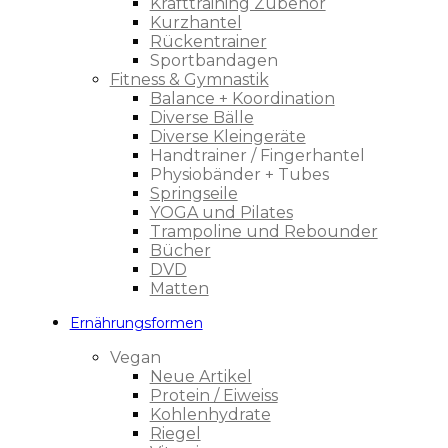
Krafttraining Zubehör
Kurzhantel
Rückentrainer
Sportbandagen
Fitness & Gymnastik
Balance + Koordination
Diverse Bälle
Diverse Kleingeräte
Handtrainer / Fingerhantel
Physiobänder + Tubes
Springseile
YOGA und Pilates
Trampoline und Rebounder
Bücher
DVD
Matten
Ernährungsformen
Vegan
Neue Artikel
Protein / Eiweiss
Kohlenhydrate
Riegel