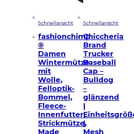
Schnellansicht
Schnellansicht
fashionchimp
Chiccheria
®
Brand
Damen
Trucker
Wintermütze
Baseball
mit
Cap –
Wolle,
Bulldog
Felloptik-
–
Bommel,
glänzend
Fleece-
|
Innenfutter,
Einheitsgröß
Strickmütze,
|
Made
Mesh