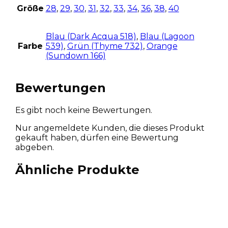
Größe
28
,
29
,
30
,
31
,
32
,
33
,
34
,
36
,
38
,
40
Blau (Dark Acqua 518)
,
Blau (Lagoon
Farbe
539)
,
Grün (Thyme 732)
,
Orange
(Sundown 166)
Bewertungen
Es gibt noch keine Bewertungen.
Nur angemeldete Kunden, die dieses Produkt
gekauft haben, dürfen eine Bewertung
abgeben.
Ähnliche Produkte