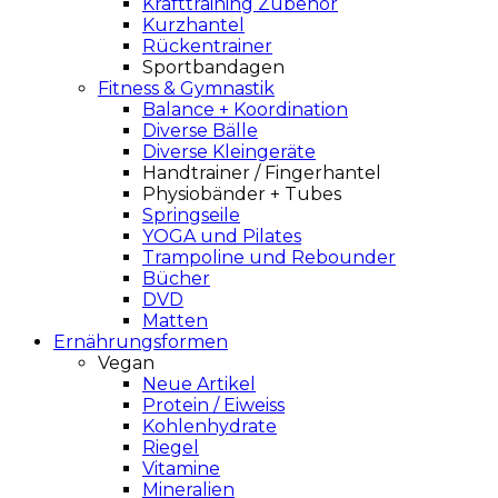
Krafttraining Zubehör
Kurzhantel
Rückentrainer
Sportbandagen
Fitness & Gymnastik
Balance + Koordination
Diverse Bälle
Diverse Kleingeräte
Handtrainer / Fingerhantel
Physiobänder + Tubes
Springseile
YOGA und Pilates
Trampoline und Rebounder
Bücher
DVD
Matten
Ernährungsformen
Vegan
Neue Artikel
Protein / Eiweiss
Kohlenhydrate
Riegel
Vitamine
Mineralien