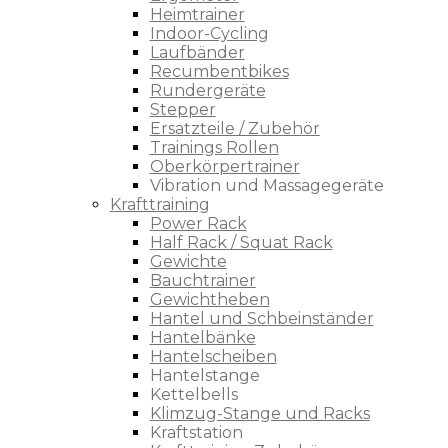
Heimtrainer
Indoor-Cycling
Laufbänder
Recumbentbikes
Rundergeräte
Stepper
Ersatzteile / Zubehör
Trainings Rollen
Oberkörpertrainer
Vibration und Massagegeräte
Krafttraining
Power Rack
Half Rack / Squat Rack
Gewichte
Bauchtrainer
Gewichtheben
Hantel und Schbeinständer
Hantelbänke
Hantelscheiben
Hantelstange
Kettelbells
Klimzug-Stange und Racks
Kraftstation