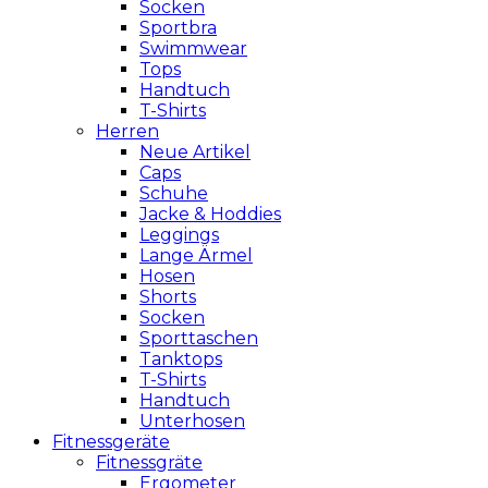
Socken
Sportbra
Swimmwear
Tops
Handtuch
T-Shirts
Herren
Neue Artikel
Caps
Schuhe
Jacke & Hoddies
Leggings
Lange Ärmel
Hosen
Shorts
Socken
Sporttaschen
Tanktops
T-Shirts
Handtuch
Unterhosen
Fitnessgeräte
Fitnessgräte
Ergometer