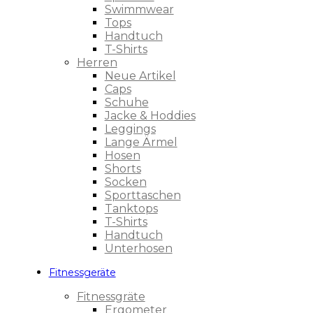
Swimmwear
Tops
Handtuch
T-Shirts
Herren
Neue Artikel
Caps
Schuhe
Jacke & Hoddies
Leggings
Lange Ärmel
Hosen
Shorts
Socken
Sporttaschen
Tanktops
T-Shirts
Handtuch
Unterhosen
Fitnessgeräte
Fitnessgräte
Ergometer