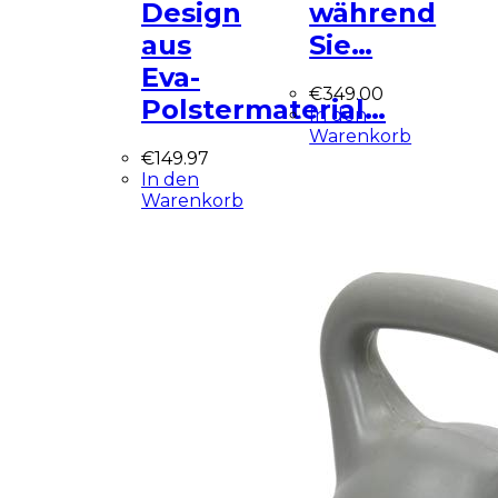
Design
während
aus
Sie…
Eva-
€
349.00
Polstermaterial…
In den
Warenkorb
€
149.97
In den
Warenkorb