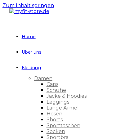
Zum Inhalt springen
Home
Über uns
Kleidung
Damen
Caps
Schuhe
Jacke & Hoodies
Leggings
Lange Ärmel
Hosen
Shorts
Sporttaschen
Socken
Sportbra