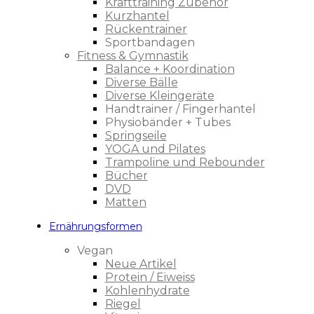
Krafttraining Zubehör
Kurzhantel
Rückentrainer
Sportbandagen
Fitness & Gymnastik
Balance + Koordination
Diverse Bälle
Diverse Kleingeräte
Handtrainer / Fingerhantel
Physiobänder + Tubes
Springseile
YOGA und Pilates
Trampoline und Rebounder
Bücher
DVD
Matten
Ernährungsformen
Vegan
Neue Artikel
Protein / Eiweiss
Kohlenhydrate
Riegel