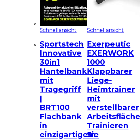
Schnellansicht
Schnellansicht
Sportstech
Exerpeutic
Innovative
EXERWORK
30in1
1000
Hantelbank
Klappbarer
mit
Liege-
Tragegriff
Heimtrainer
|
mit
BRT100
verstellbarer
Flachbank
Arbeitsfläche
in
Trainieren
einzigartigem
Sie