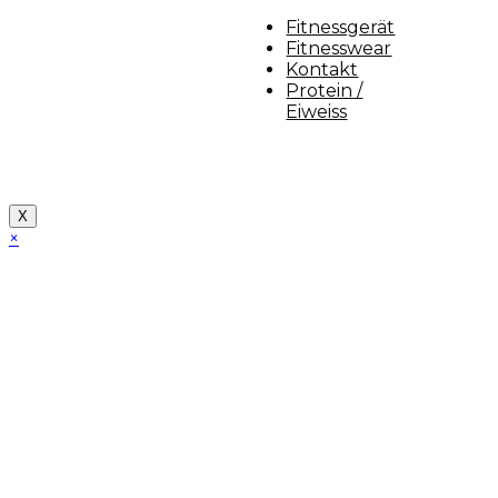
Fitnessgerät
Fitnesswear
Kontakt
Protein /
Eiweiss
Copyright [myfit-store] - Made by Kunga
X
×
Close
this
module
Demo Website!