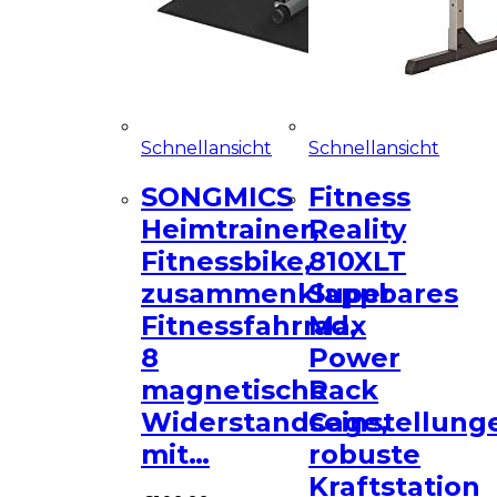
Schnellansicht
Schnellansicht
SONGMICS
Fitness
Heimtrainer,
Reality
Fitnessbike,
810XLT
zusammenklappbares
Super
Fitnessfahrrad,
Max
8
Power
magnetische
Rack
Widerstandseinstellung
Cage,
mit…
robuste
Kraftstation