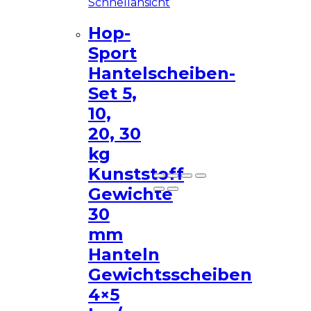
Schnellansicht
Diese Seite ist eine
Hop-
Demo Affiliate Website!
Sport
Hantelscheiben-
Set 5,
10,
20, 30
Nicht mehr zeigen
kg
Kunststoff
Gewichte
30
mm
Hanteln
Gewichtsscheiben
4×5