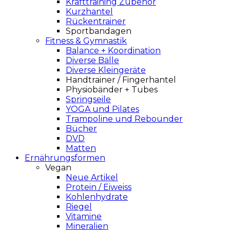
Krafttraining Zubehör
Kurzhantel
Rückentrainer
Sportbandagen
Fitness & Gymnastik
Balance + Koordination
Diverse Bälle
Diverse Kleingeräte
Handtrainer / Fingerhantel
Physiobänder + Tubes
Springseile
YOGA und Pilates
Trampoline und Rebounder
Bücher
DVD
Matten
Ernährungsformen
Vegan
Neue Artikel
Protein / Eiweiss
Kohlenhydrate
Riegel
Vitamine
Mineralien