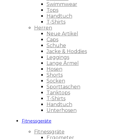
Swimmwear
Tops
Handtuch
T-Shirts
Herren
Neue Artikel
Caps
Schuhe
Jacke & Hoddies
Leggings
Lange Ärmel
Hosen
Shorts
Socken
Sporttaschen
Tanktops
T-Shirts
Handtuch
Unterhosen
Fitnessgeräte
Fitnessgräte
Ergometer