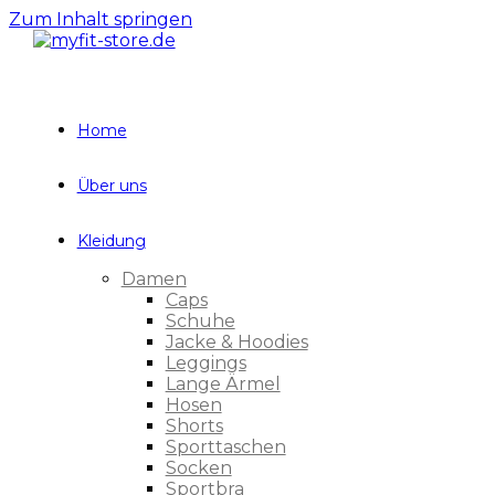
Zum Inhalt springen
Home
Über uns
Kleidung
Damen
Caps
Schuhe
Jacke & Hoodies
Leggings
Lange Ärmel
Hosen
Shorts
Sporttaschen
Socken
Sportbra