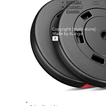
Kontakt
Protein /
Eiweiss
Copyright [myfit-store] -
Made by Kunga
X
×
Close
this
module
Demo Website!