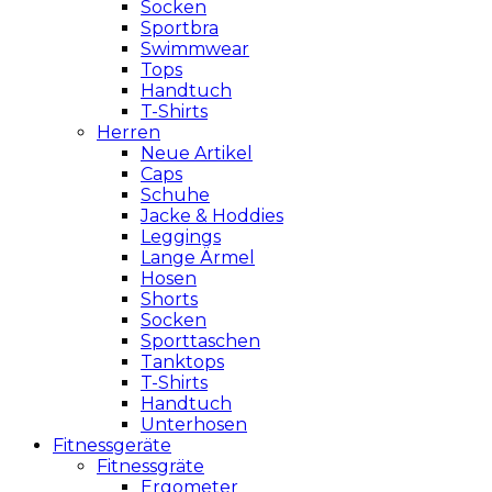
Socken
Sportbra
Swimmwear
Tops
Handtuch
T-Shirts
Herren
Neue Artikel
Caps
Schuhe
Jacke & Hoddies
Leggings
Lange Ärmel
Hosen
Shorts
Socken
Sporttaschen
Tanktops
T-Shirts
Handtuch
Unterhosen
Fitnessgeräte
Fitnessgräte
Ergometer