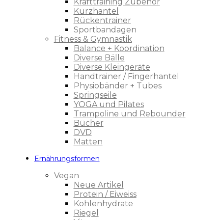
Krafttraining Zubehör
Kurzhantel
Rückentrainer
Sportbandagen
Fitness & Gymnastik
Balance + Koordination
Diverse Bälle
Diverse Kleingeräte
Handtrainer / Fingerhantel
Physiobänder + Tubes
Springseile
YOGA und Pilates
Trampoline und Rebounder
Bücher
DVD
Matten
Ernährungsformen
Vegan
Neue Artikel
Protein / Eiweiss
Kohlenhydrate
Riegel