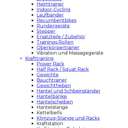
Heimtrainer
Indoor-Cycling
Laufbänder
Recumbentbikes
Rundergeräte
Stepper
Ersatzteile / Zubehör
Trainings Rollen
Oberkörpertrainer
Vibration und Massagegeräte
Krafttraining
Power Rack
Half Rack / Squat Rack
Gewichte
Bauchtrainer
Gewichtheben
Hantel und Schbeinständer
Hantelbänke
Hantelscheiben
Hantelstange
Kettelbells
Klimzug-Stange und Racks
Kraftstation