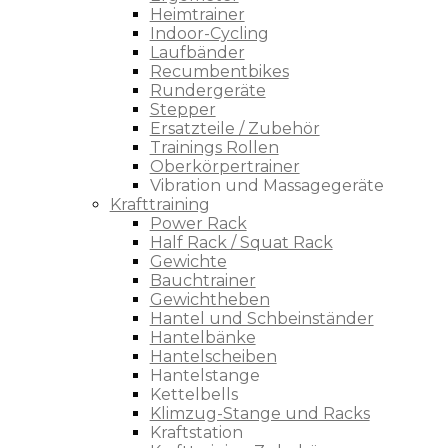
Heimtrainer
Indoor-Cycling
Laufbänder
Recumbentbikes
Rundergeräte
Stepper
Ersatzteile / Zubehör
Trainings Rollen
Oberkörpertrainer
Vibration und Massagegeräte
Krafttraining
Power Rack
Half Rack / Squat Rack
Gewichte
Bauchtrainer
Gewichtheben
Hantel und Schbeinständer
Hantelbänke
Hantelscheiben
Hantelstange
Kettelbells
Klimzug-Stange und Racks
Kraftstation