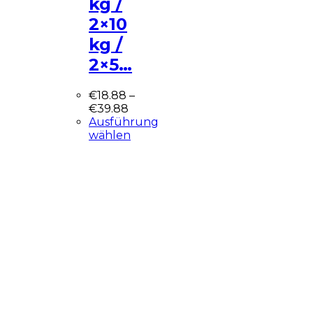
kg /
2×10
kg /
2×5…
€
18.88
–
€
39.88
Ausführung
wählen