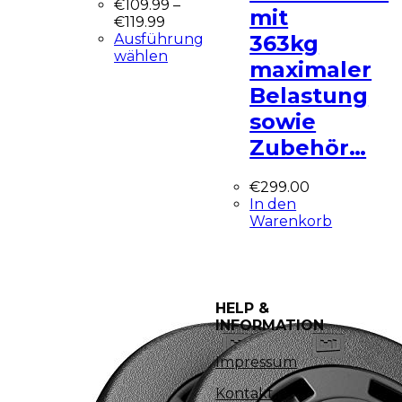
€
109.99
–
mit
€
119.99
Ausführung
363kg
wählen
maximaler
Belastung
sowie
Zubehör…
€
299.00
In den
Warenkorb
HELP &
INFORMATION
Impressum
Kontakt