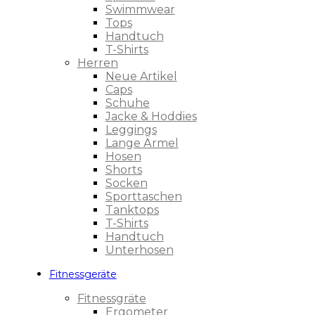
Swimmwear
Tops
Handtuch
T-Shirts
Herren
Neue Artikel
Caps
Schuhe
Jacke & Hoddies
Leggings
Lange Ärmel
Hosen
Shorts
Socken
Sporttaschen
Tanktops
T-Shirts
Handtuch
Unterhosen
Fitnessgeräte
Fitnessgräte
Ergometer