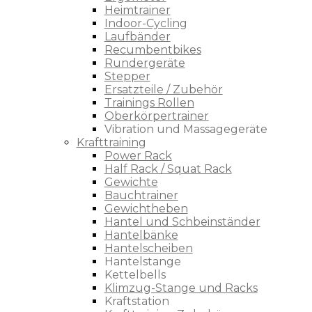
Heimtrainer
Indoor-Cycling
Laufbänder
Recumbentbikes
Rundergeräte
Stepper
Ersatzteile / Zubehör
Trainings Rollen
Oberkörpertrainer
Vibration und Massagegeräte
Krafttraining
Power Rack
Half Rack / Squat Rack
Gewichte
Bauchtrainer
Gewichtheben
Hantel und Schbeinständer
Hantelbänke
Hantelscheiben
Hantelstange
Kettelbells
Klimzug-Stange und Racks
Kraftstation