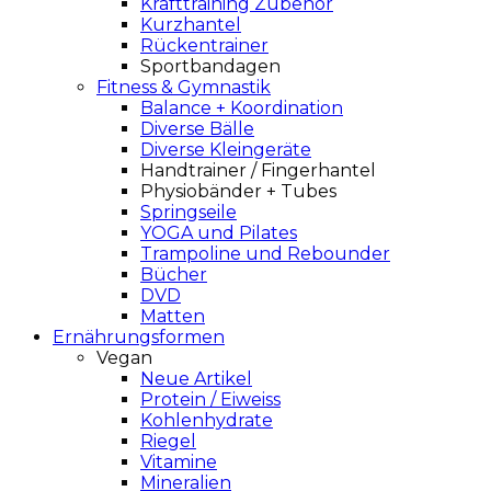
Krafttraining Zubehör
Kurzhantel
Rückentrainer
Sportbandagen
Fitness & Gymnastik
Balance + Koordination
Diverse Bälle
Diverse Kleingeräte
Handtrainer / Fingerhantel
Physiobänder + Tubes
Springseile
YOGA und Pilates
Trampoline und Rebounder
Bücher
DVD
Matten
Ernährungsformen
Vegan
Neue Artikel
Protein / Eiweiss
Kohlenhydrate
Riegel
Vitamine
Mineralien