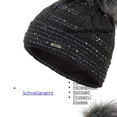
Über uns
ZAHLUNGSMETHODEN
Kategorien
Fitnessgerät
Fitnesswear
Kontakt
Schnellansicht
Protein /
Eiweiss