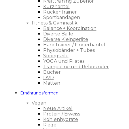
Krafttraining Zubehör
Kurzhantel
Rückentrainer
Sportbandagen
Fitness & Gymnastik
Balance + Koordination
Diverse Bälle
Diverse Kleingeräte
Handtrainer / Fingerhantel
Physiobänder + Tubes
Springseile
YOGA und Pilates
Trampoline und Rebounder
Bücher
DVD
Matten
Ernährungsformen
Vegan
Neue Artikel
Protein / Eiweiss
Kohlenhydrate
Riegel