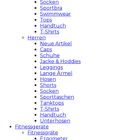
Socken
Sportbra
Swimmwear
Tops
Handtuch
T-Shirts
Herren
Neue Artikel
Caps
Schuhe
Jacke & Hoddies
Leggings
Lange Ärmel
Hosen
Shorts
Socken
Sporttaschen
Tanktops
T-Shirts
Handtuch
Unterhosen
Fitnessgeräte
Fitnessgräte
Ergometer