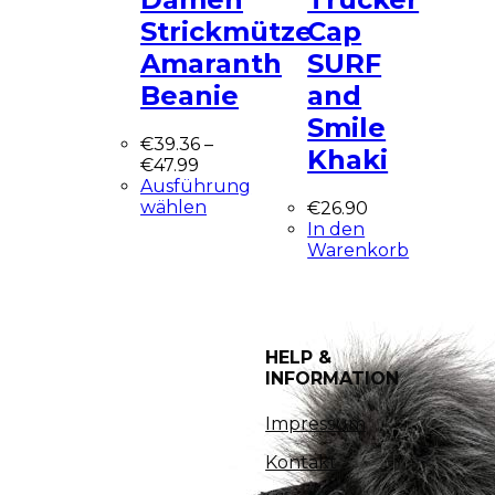
Strickmütze
Cap
Amaranth
SURF
Beanie
and
Smile
€
39.36
–
Khaki
€
47.99
Ausführung
wählen
€
26.90
In den
Warenkorb
HELP &
INFORMATION
Impressum
Kontakt