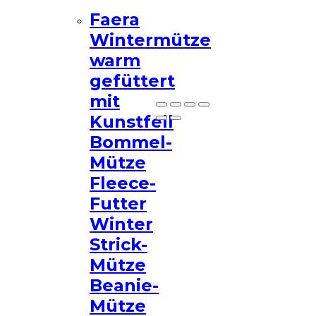
Faera
Wintermütze
warm
Nicht mehr zeigen
gefüttert
mit
Kunstfell
Bommel-
Mütze
Fleece-
Futter
Winter
Strick-
Mütze
Beanie-
Mütze