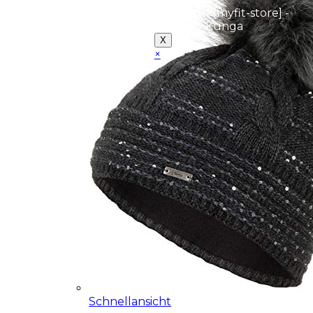
Copyright [myfit-store] -
Made by Kunga
X
×
Close
this
module
Demo Website!
Diese Seite ist eine
Demo Affiliate Website!
Schnellansicht