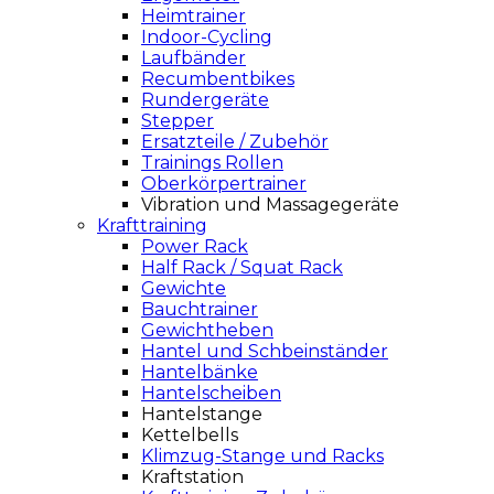
Heimtrainer
Indoor-Cycling
Laufbänder
Recumbentbikes
Rundergeräte
Stepper
Ersatzteile / Zubehör
Trainings Rollen
Oberkörpertrainer
Vibration und Massagegeräte
Krafttraining
Power Rack
Half Rack / Squat Rack
Gewichte
Bauchtrainer
Gewichtheben
Hantel und Schbeinständer
Hantelbänke
Hantelscheiben
Hantelstange
Kettelbells
Klimzug-Stange und Racks
Kraftstation