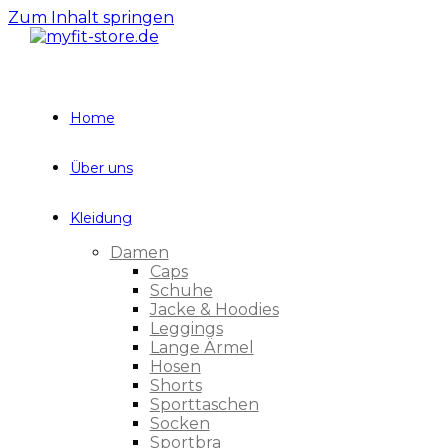
Zum Inhalt springen
Home
Über uns
Kleidung
Damen
Caps
Schuhe
Jacke & Hoodies
Leggings
Lange Ärmel
Hosen
Shorts
Sporttaschen
Socken
Sportbra