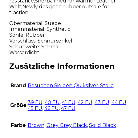
resistance;Sherpa lined for warmth;Leather
Welt;Newly designed rubber outsole for
traction
Obermaterial: Suede
Innenmaterial: Synthetic
Sohle: Rubber
Verschluss: Schnürsenkel
Schuhweite: Schmal
Wasserdicht
Zusätzliche Informationen
Brand
Besuchen Sie den Quiksilver-Store
39 EU
,
40 EU
,
41 EU
,
42 EU
,
43 EU
,
44 EU
,
Größe
45 EU
,
46 EU
,
47 EU
Farbe
Brown
,
Grey Grey Black
,
Solid Black